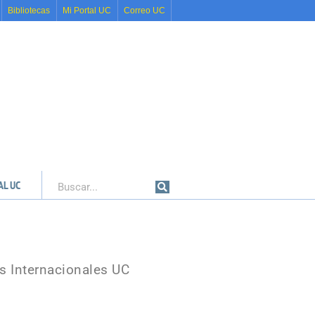
Bibliotecas
Mi Portal UC
Correo UC
AL UC
Buscar
s Internacionales UC