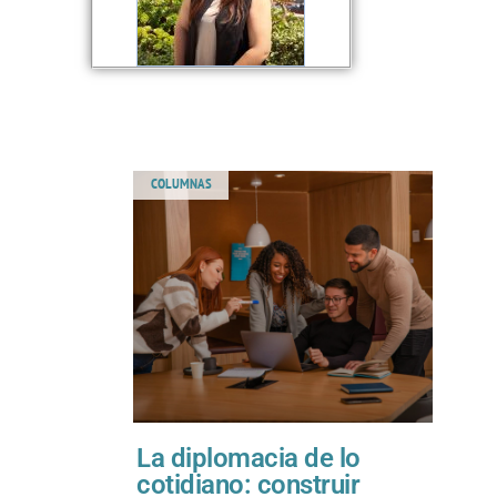
COLUMNAS
La diplomacia de lo
cotidiano: construir