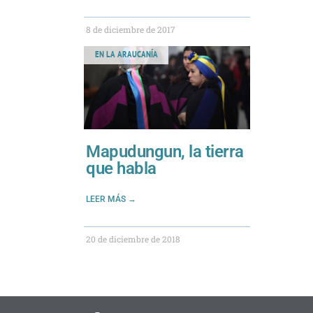
8 de diciembre de 2017
EN LA ARAUCANÍA
Mapudungun, la tierra
que habla
LEER MÁS →
20 de diciembre de 2018
F
T
I
Y