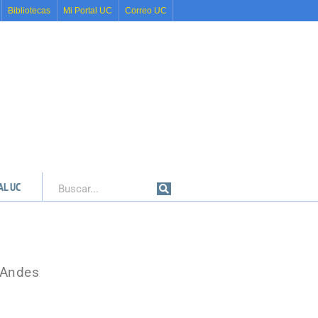
Bibliotecas
Mi Portal UC
Correo UC
AL UC
Buscar
s Andes