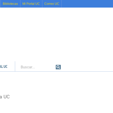
Bibliotecas
Mi Portal UC
Correo UC
AL UC
Buscar
ca UC