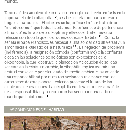
mundo.
Tanto la ética ambiental como la ecoteología han hecho énfasis en la
10
importancia de la oikophilia
, a saber, en el amor hacia nuestro
hogar: la naturaleza. El oikos es un lugar “nuestro”, se trata de un
“mundo común” que todos habitamos. Este “sentido de pertenencia
al mundo” es la raíz de la oikophilia y ella es central en nuestra
11
relación con todo lo que nos rodea, es decir, el habitar
. Como lo
señala el papa Francisco, es necesaria una solidaridad universal y un
12
amor hacia el cuidado de la naturaleza
. La negación del problema
(indiferencia), la resignación cómoda (conformismo) o la confianza
ciega en las soluciones tecnológicas son expresiones de la
oikophobia, la cual obstruye la planeación y ejecución de salidas
sensatas a la crisis. En cambio, la oikophilia implica asumir una
actitud consciente por el cuidado del medio ambiente, asumiendo
una responsabilidad por nuestras acciones y relaciones con los
otros seres de este planeta, teniendo presente el futuro de las
siguientes generaciones. La oikophilia conlleva entonces una ética
de la responsabilidad y un compromiso serio por el cuidado del
13
mundo que habitamos
.
LAS CONDICIONES DEL HABITAR