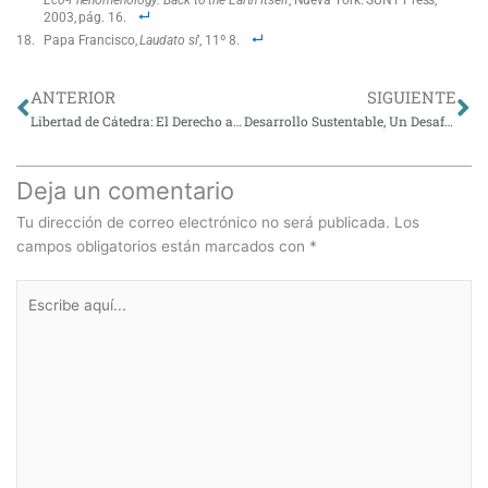
2003, pág. 16.
Papa Francisco,
Laudato si
’, 11º 8.
Ant
Si
ANTERIOR
SIGUIENTE
Libertad de Cátedra: El Derecho a Enseñar la Verdad
Desarrollo Sustentable, Un Desafío Ético
Deja un comentario
Tu dirección de correo electrónico no será publicada.
Los
campos obligatorios están marcados con
*
Escribe
aquí...