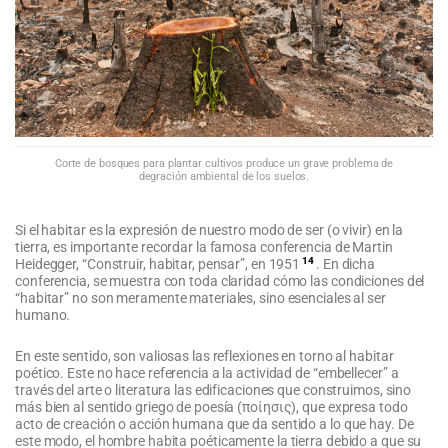
Corte de bosques para plantar cultivos produce un grave problema de
degración ambiental de los suelos.
Si el habitar es la expresión de nuestro modo de ser (o vivir) en la
tierra, es importante recordar la famosa conferencia de Martin
14
Heidegger, “Construir, habitar, pensar”, en 1951
. En dicha
conferencia, se muestra con toda claridad cómo las condiciones del
“habitar” no son meramente materiales, sino esenciales al ser
humano.
En este sentido, son valiosas las reflexiones en torno al habitar
poético. Este no hace referencia a la actividad de “embellecer” a
través del arte o literatura las edificaciones que construimos, sino
más bien al sentido griego de poesía (ποίησις), que expresa todo
acto de creación o acción humana que da sentido a lo que hay. De
este modo, el hombre habita poéticamente la tierra debido a que su