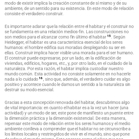
modo de existir implica la creación constante de sí mismo y de su
ambiente, de un sentido para su existencia. En este modo de relación
consiste el verdadero construir.
Es importante aclarar que la relación entre el habitar y el construir no
se fundamenta en una relación medios-fin. Las construcciones no
15
son medios para el alcanzar como fin último el habitar
. Según
Heidegger, el habitar es una característica esencial de los seres
humanos: el hombre edifica sus moradas desplegando su ser en
ellas. Construir implica hacer visible una morada para el ser humano.
El construir puede expresarse, por un lado, en la edificación de
viviendas, edificios, hogares, etc., y, por otro lado, en el cuidado de la
naturaleza. Por esta razón, el habitar implica custodiar nuestro
mundo común. Esta actividad no consiste solamente en no hacerle
16
nada a lo cuidado
, sino que, además, el verdadero cuidar es algo
positivo y acontece cuando le damos un sentido a la naturaleza sin
destruir su modo esencial.
Gracias a esta concepción renovada del habitar, descubrimos algo
de vital importancia: en cuanto el habitar es a la vez un hacer (una
actividad) y un modo de ser, este pone de manifiesto un puente entre
la dimensión práctica y la dimensión existencial. De esta manera,
repensar este modo de relación entre los seres humanos y el medio
ambiente conlleva a comprender que el habitar no se circunscribe a
los límites locales y restringidos de vivir en el mundo, sino que pone