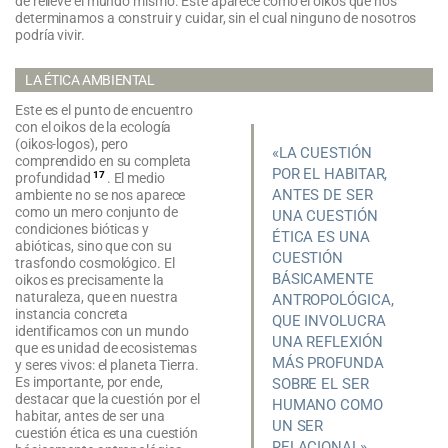
de relieve el mundo mismo. Este aparece como el oikos que nos
determinamos a construir y cuidar, sin el cual ninguno de nosotros
podría vivir.
LA ÉTICA AMBIENTAL
Este es el punto de encuentro
con el oikos de la ecología
(oikos-logos), pero
«LA CUESTIÓN
comprendido en su completa
POR EL HABITAR,
17
profundidad
. El medio
ANTES DE SER
ambiente no se nos aparece
como un mero conjunto de
UNA CUESTIÓN
condiciones bióticas y
ÉTICA ES UNA
abióticas, sino que con su
CUESTIÓN
trasfondo cosmológico. El
BÁSICAMENTE
oikos es precisamente la
naturaleza, que en nuestra
ANTROPOLÓGICA,
instancia concreta
QUE INVOLUCRA
identificamos con un mundo
UNA REFLEXIÓN
que es unidad de ecosistemas
MÁS PROFUNDA
y seres vivos: el planeta Tierra.
Es importante, por ende,
SOBRE EL SER
destacar que la cuestión por el
HUMANO COMO
habitar, antes de ser una
UN SER
cuestión ética es una cuestión
RELACIONAL».