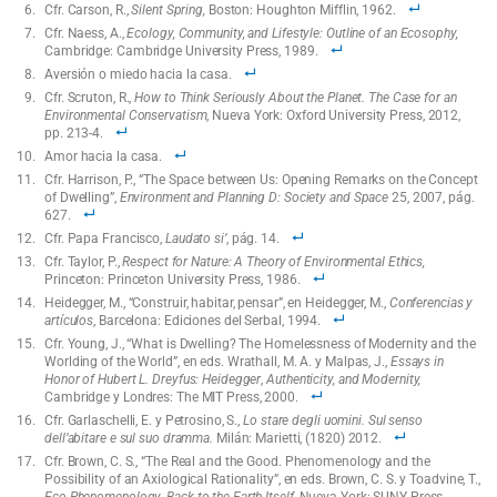
Cfr. Carson, R.,
Silent Spring,
Boston: Houghton Mifflin, 1962.
Cfr. Naess, A.,
Ecology, Community, and Lifestyle: Outline of an Ecosophy,
Cambridge: Cambridge University Press, 1989.
Aversión o miedo hacia la casa.
Cfr. Scruton, R.,
How to Think Seriously About the Planet. The Case for an
Environmental Conservatism
, Nueva York: Oxford University Press, 2012,
pp. 213-4.
Amor hacia la casa.
Cfr. Harrison, P., “The Space between Us: Opening Remarks on the Concept
of Dwelling”,
Environment and Planning D: Society and Space
25, 2007, pág.
627.
Cfr. Papa Francisco,
Laudato si’
, pág. 14.
Cfr. Taylor, P.,
Respect for Nature: A Theory of Environmental Ethics,
Princeton: Princeton University Press, 1986.
Heidegger, M., “Construir, habitar, pensar”, en Heidegger, M.,
Conferencias y
artículos
, Barcelona: Ediciones del Serbal, 1994.
Cfr. Young, J., “What is Dwelling? The Homelessness of Modernity and the
Worlding of the World”, en eds. Wrathall, M. A. y Malpas, J.,
Essays in
Honor of Hubert L. Dreyfus: Heidegger
,
Authenticity, and Modernity,
Cambridge y Londres: The MIT Press, 2000.
Cfr. Garlaschelli, E. y Petrosino, S.,
Lo stare degli uomini. Sul senso
dell’abitare e sul suo dramma.
Milán: Marietti, (1820) 2012.
Cfr. Brown, C. S., “The Real and the Good. Phenomenology and the
Possibility of an Axiological Rationality”, en eds. Brown, C. S. y Toadvine, T.,
Eco-Phenomenology. Back to the Earth Itself
, Nueva York: SUNY Press,