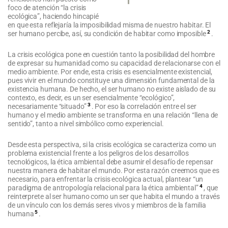
foco de atención “la crisis
ecológica”, haciendo hincapié
en que esta reflejaría la imposibilidad misma de nuestro habitar. El
2
ser humano percibe, así, su condición de habitar como imposible
.
La crisis ecológica pone en cuestión tanto la posibilidad del hombre
de expresar su humanidad como su capacidad de relacionarse con el
medio ambiente. Por ende, esta crisis es esencialmente existencial,
pues vivir en el mundo constituye una dimensión fundamental de la
existencia humana. De hecho, el ser humano no existe aislado de su
contexto, es decir, es un ser esencialmente “ecológico”,
3
necesariamente “situado”
. Por eso la correlación entre el ser
humano y el medio ambiente se transforma en una relación “llena de
sentido”, tanto a nivel simbólico como experiencial.
Desde esta perspectiva, si la crisis ecológica se caracteriza como un
problema existencial frente a los peligros de los desarrollos
tecnológicos, la ética ambiental debe asumir el desafío de repensar
nuestra manera de habitar el mundo. Por esta razón creemos que es
necesario, para enfrentar la crisis ecológica actual, plantear “un
4
paradigma de antropología relacional para la ética ambiental”
, que
reinterprete al ser humano como un ser que habita el mundo a través
de un vínculo con los demás seres vivos y miembros de la familia
5
humana
.