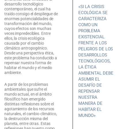
desarrollo tecnológico
«SI LA CRISIS
contemporáneo, el cual ha
ECOLÓGICA SE
traído consigo el despliegue de
CARACTERIZA
enormes potencialidades de
transformación del mundo,
COMO UN
cuyos efectos son muchas
PROBLEMA
veces impredecibles. Entre
EXISTENCIAL
ellos, la crisis ecológica
FRENTE A LOS
causada por el cambio
climático antropogénico.
PELIGROS DE LOS
Desde una perspectiva ética,
DESARROLLOS
este problema ha conducido a
TECNOLÓGICOS,
repensar nuestra forma de
LA ÉTICA
habitar el mundo y el medio
ambiente.
AMBIENTAL DEBE
ASUMIR EL
A partir de los problemas
DESAFÍO DE
ambientales que sufre el
REPENSAR
mundo actual, en el ámbito
NUESTRA
filosófico han emergido
MANERA DE
distintas reflexiones sobre el
agotamiento de los recursos
HABITAR EL
naturales, el cambio climático,
MUNDO»
la destrucción misma del
planeta, entre otras. Estas
reflexiones han puesto como