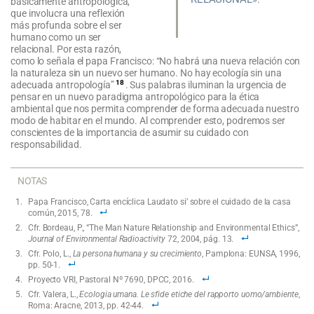
básicamente antropológica,
que involucra una reflexión
más profunda sobre el ser
humano como un ser
relacional. Por esta razón,
como lo señala el papa Francisco: “No habrá una nueva relación con
la naturaleza sin un nuevo ser humano. No hay ecología sin una
18
adecuada antropología”
. Sus palabras iluminan la urgencia de
pensar en un nuevo paradigma antropológico para la ética
ambiental que nos permita comprender de forma adecuada nuestro
modo de habitar en el mundo. Al comprender esto, podremos ser
conscientes de la importancia de asumir su cuidado con
responsabilidad.
NOTAS
Papa Francisco, Carta encíclica Laudato si’ sobre el cuidado de la casa
común, 2015, 78.
Cfr. Bordeau, P., “The Man Nature Relationship and Environmental Ethics”,
Journal of Environmental Radioactivity
72, 2004, pág. 13.
Cfr. Polo, L.,
La persona humana y su crecimiento
, Pamplona: EUNSA, 1996,
pp. 50-1.
Proyecto VRI, Pastoral Nº 7690, DPCC, 2016.
Cfr. Valera, L.,
Ecologia umana. Le sfide etiche del rapporto uomo/ambiente
,
Roma: Aracne, 2013, pp. 42-44.