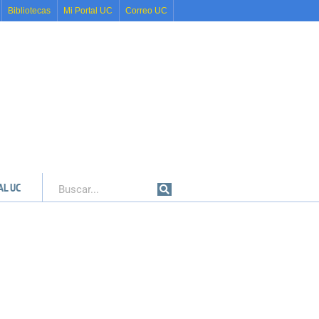
Bibliotecas
Mi Portal UC
Correo UC
AL UC
Buscar