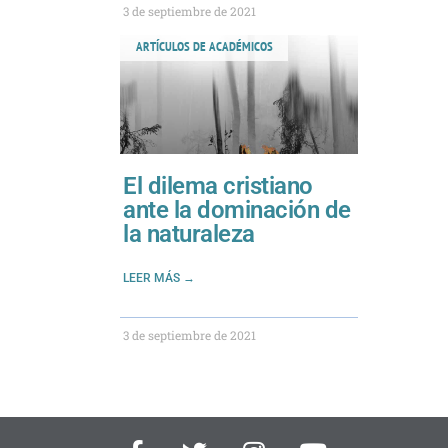
3 de septiembre de 2021
ARTÍCULOS DE ACADÉMICOS
El dilema cristiano
ante la dominación de
la naturaleza
LEER MÁS →
3 de septiembre de 2021
F
T
I
Y