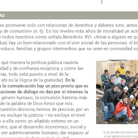
DAD
se promueve solo con relaciones de derechos y deberes sino, antes
 y de comunión» (n. 6). En los niveles más altos de moralidad un acto
e todos nosotros como señala Benedicto XVI: «Amar a alguien es que
idual, hay un bien relacionado con el vivir social de las personas: el
viduos, familias y grupos intermedios que se unen en comunidad soc
ué manera la política pública cautela
idad y de confianza recíproca, y cómo las
s, todo está puesto a nivel de la
 ahí es la lógica de la gratuidad.
En la
e la comunicación hay un piso previo que es
relaciones de diálogo no dan por sí mismas la
l género humano, la comunión fraterna más
e de la palabra de Dios-Amor que nos
cuestión decisiva, hemos de precisar, por un
 no excluye la justicia —no excluye el nivel
e a ella como un añadido externo en un
ro, que el desarrollo económico, social y
re ser auténticamente humano, dar espacio al
«Los proyectos para un
a las generaciones suc