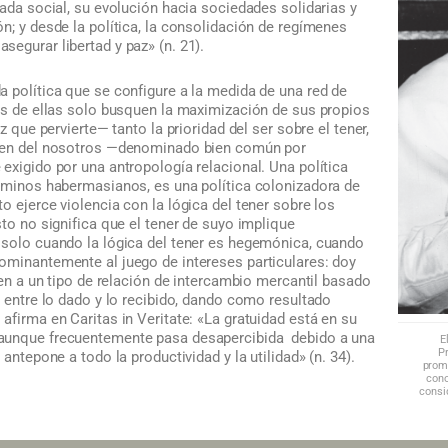
rada social, su evolución hacia sociedades solidarias y
n; y desde la política, la consolidación de regímenes
egurar libertad y paz» (n. 21).
 política que se configure a la medida de una red de
vés de ellas solo busquen la maximización de sus propios
ez que pervierte— tanto la prioridad del ser sobre el tener,
bien del nosotros —denominado bien común por
exigido por una antropología relacional. Una política
érminos habermasianos, es una política colonizadora de
o ejerce violencia con la lógica del tener sobre los
sto no significa que el tener de suyo implique
 solo cuando la lógica del tener es hegemónica, cuando
ominantemente al juego de intereses particulares: doy
igen a un tipo de relación de intercambio mercantil basado
a entre lo dado y lo recibido, dando como resultado
afirma en Caritas in Veritate: «La gratuidad está en su
aunque frecuentemente pasa desapercibida debido a una
E
Pr
 antepone a todo la productividad y la utilidad» (n. 34).
promo
cono
consi