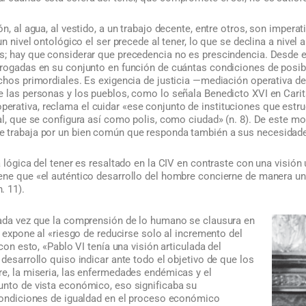
n, al agua, al vestido, a un trabajo decente, entre otros, son imperat
un nivel ontológico el ser precede al tener, lo que se declina a nivel
; hay que considerar que precedencia no es prescindencia. Desde est
rrogadas en su conjunto en función de cuántas condiciones de posibi
chos primordiales. Es exigencia de justicia —mediación operativa d
 las personas y los pueblos, como lo señala Benedicto XVI en Caritas
ativa, reclama el cuidar «ese conjunto de instituciones que estructur
al, que se configura así como polis, como ciudad» (n. 8). De este mod
 trabaja por un bien común que responda también a sus necesidades
a lógica del tener es resaltado en la CIV en contraste con una visió
ne que «el auténtico desarrollo del hombre concierne de manera unit
. 11).
cada vez que la comprensión de lo humano se clausura en
le expone al «riesgo de reducirse solo al incremento del
 con esto, «Pablo VI tenía una visión articulada del
 desarrollo quiso indicar ante todo el objetivo de que los
re, la miseria, las enfermedades endémicas y el
unto de vista económico, eso significaba su
 condiciones de igualdad en el proceso económico