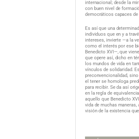
internacional; desde la mi
con buen nivel de formació
democráticos capaces de as
Es así que una determinada
individuos que en y a tra
intereses, invierte —a la v
como el interés por ese 
Benedicto XVI—, que viene 
que opere así, dicho en t
los mundos de vida en tant
vínculos de solidaridad. E
preconvencionalidad, sino
el tener se homologa pred
para recibir. Se da así or
en la regla de equivalenci
aquello que Benedicto XVI 
vida de muchas maneras, 
visión de la existencia que