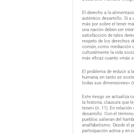
El derecho a la alimentació
auténtico desarrollo. Si a 
más por sobre el tener más
una nación deben ser inte
satisfacción de tales dere
respeto de los derechos de
común, como mediación oper
culturalmente la vida soci
más eficaz cuanto «más se
El problema de reducir a l
humana, en tanto se sostie
todas sus dimensiones» (n
Este riesgo se actualiza 
la historia, clausura que 
tener» (n. 11). En relación
desarrollo. Con el término
pueblos salieran del hamb
analfabetismo. Desde el p
participación activa y en