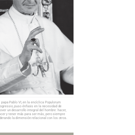
l papa Pablo VI, en la encíclica Populorum
ogressio, puso énfasis en la necesidad de
ver un desarrollo integral del hombre: hacer,
cer y tener más para ser más, pero siempre
derando la dimensión relacional con los otros.