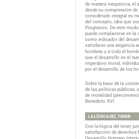
de manera inequívoca, el a
desde su comprensión de l
considerado integral es m
del concepto, idea que so
Progressio. De este modo,
puede complacerse en la 
como indicador del desarro
satisfacer una exigencia 
hombres y a todo el hom
que el desarrollo es el nu
imperativo moral, individu
por el desarrollo de los h
Sobre la base de la constr
de las políticas públicas,
de moralidad (preconvencio
Benedicto XVI.
LA LÓGICA DEL TENER
Con la lógica del tener, j
satisfacción de derechos f
Desarrollo Humano Integra