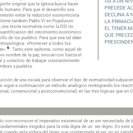
«SI A UN N
porte original que la Iglesia busca hacer
PRECEDE AL
o humano. Para que el desarrollo sea
DECLINA A 
enester evitar la reducción economicista
stiene también Pablo VI en Populurum
LA PRIMACÍ
 una teoría normativa como la DSI no
EL TENER M
cuantificación del crecimiento económico
QUE PRECED
llo de los pueblos. Para que sea tal debe
PRESCINDEN
antropológica: «Promover a todos los
6
bre»
. Tanto este epítome, como aquel de
evo nombre de la paz, evocan con fuerza el
al y colectivo de trabajar constantemente
ombres y pueblos.
ucción de una escala para observar el tipo de normatividad subyacen
 se sigue a continuación un método analógico reintegrando los reacti
nal, convencional y postconvencional) en las tres lógicas que en Car
unto con reconocer el imperativo existencial de un ser necesitado de b
undamentales exigidos para la vida digna de un ser digno. En este s
l cuando esta esfera del tener, que compromete el ser, no es satisf