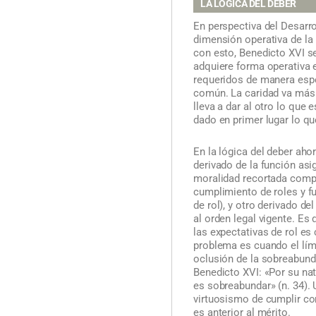
LA LÓGICA DEL DEBER
En perspectiva del Desarro
dimensión operativa de la l
con esto, Benedicto XVI señ
adquiere forma operativa e
requeridos de manera espec
común. La caridad va más al
lleva a dar al otro lo que 
dado en primer lugar lo qu
En la lógica del deber aho
derivado de la función asi
moralidad recortada comp
cumplimiento de roles y f
de rol), y otro derivado d
al orden legal vigente. Es
las expectativas de rol es
problema es cuando el lími
oclusión de la sobreabunda
Benedicto XVI: «Por su nat
es sobreabundar» (n. 34). 
virtuosismo de cumplir con
es anterior al mérito.