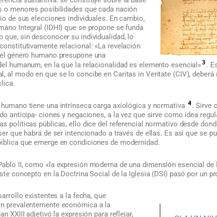
es o menores posibilidades que cada nación
dio de sus elecciones individuales. En cambio,
umano Integral (IDHI) que se propone se funda
 que, sin desconocer su individualidad, lo
constitutivamente relacional: «La revelación
 del género humano presupone una
3
 del humanum, en la que la relacionalidad es elemento esencial»
. E
, al modo en que se lo concibe en Caritas in Veritate (CIV), deberá r
lica.
4
o humano tiene una intrínseca carga axiológica y normativa
. Sirve
ndo anticipa- ciones y negaciones, a la vez que sirve como idea regu
as políticas públicas, ello dice del referencial normativo desde do
 ser que habrá de ser intencionado a través de ellas. Es así que se p
bíblica que emerge en condiciones de modernidad.
Pablo II, como «la expresión moderna de una dimensión esencial de
este concepto en la Doctrina Social de la Iglesia (DSI) pasó por un p
sarrollo existentes a la fecha, que
ón prevalentemente económica a la
an XXIII adjetivó la expresión para reflejar,