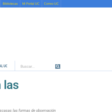
Bibliotecas
Mi Portal UC
Correo UC
AL UC
Buscar
 las
 escasas las formas de observación