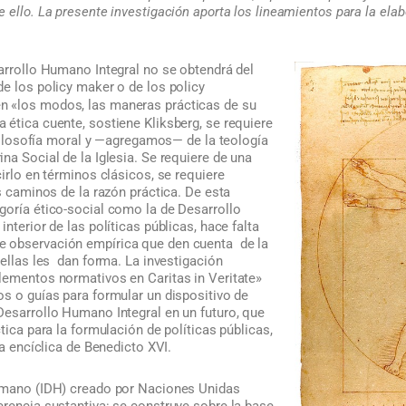
 ello. La presente investigación aporta los lineamientos para la el
arrollo Humano Integral no se obtendrá del
e los policy maker o de los policy
n «los modos, las maneras prácticas de su
la ética cuente, sostiene Kliksberg, se requiere
a filosofía moral y —agregamos— de la teología
na Social de la Iglesia. Se requiere de una
cirlo en términos clásicos, se requiere
os caminos de la razón práctica. De esta
goría ético-social como la de Desarrollo
nterior de las políticas públicas, hace falta
 observación empírica que den cuenta de la
 ellas les dan forma. La investigación
lementos normativos en Caritas in Veritate»
s o guías para formular un dispositivo de
Desarrollo Humano Integral en un futuro, que
tica para la formulación de políticas públicas,
la encíclica de Benedicto XVI.
Humano (IDH) creado por Naciones Unidas
erencia sustantiva: se construye sobre la base