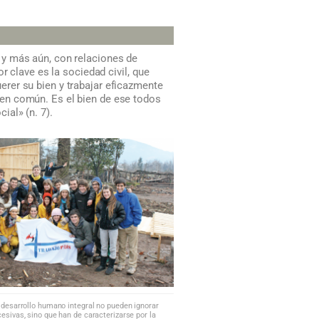
 y más aún, con relaciones de
r clave es la sociedad civil, que
rer su bien y trabajar eficazmente
 bien común. Es el bien de ese todos
ial» (n. 7).
 desarrollo humano integral no pueden ignorar
esivas, sino que han de caracterizarse por la