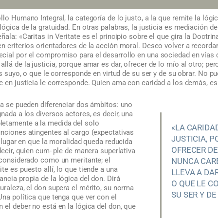
llo Humano Integral, la categoría de lo justo, a la que remite la lóg
ógica de la gratuidad. En otras palabras, la justicia es mediación de 
ala: «Caritas in Veritate es el principio sobre el que gira la Doctrina
n criterios orientadores de la acción moral. Deseo volver a recordar
ial por el compromiso para el desarrollo en una sociedad en vías de 
lá de la justicia, porque amar es dar, ofrecer de lo mío al otro; pero
es suyo, o que le corresponde en virtud de su ser y de su obrar. No pu
e en justicia le corresponde. Quien ama con caridad a los demás, es 
ra se pueden diferenciar dos ámbitos: uno
gnada a los diversos actores, es decir, una
letamente a la medida del solo
«LA CARIDA
unciones atingentes al cargo (expectativas
JUSTICIA, 
el lugar en que la moralidad queda reducida
OFRECER DE
 decir, quien cum- ple de manera superlativa
 considerado como un meritante; el
NUNCA CARE
te es puesto allí, lo que tiende a una
LLEVA A DAR
ncia propia de la lógica del don. Dirá
O QUE LE C
uraleza, el don supera el mérito, su norma
SU SER Y DE
Una política que tenga que ver con el
 el deber no está en la lógica del don, que