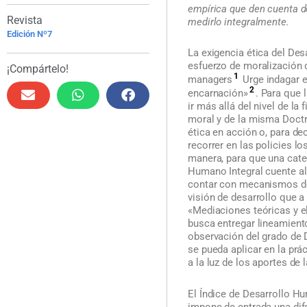
empírica que den cuenta de
Revista
medirlo integralmente.
Edición Nº7
La exigencia ética del Des
esfuerzo de moralización d
¡Compártelo!
1
managers
Urge indagar e
2
encarnación»
. Para que 
ir más allá del nivel de l
moral y de la misma Doctri
ética en acción o, para de
recorrer en las policies l
manera, para que una cate
Humano Integral cuente al i
contar con mecanismos de
visión de desarrollo que a
«Mediaciones teóricas y e
busca entregar lineamiento
observación del grado de 
se pueda aplicar en la prác
a la luz de los aportes de 
El Índice de Desarrollo 
impone de entrada una dif