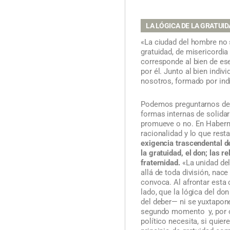
LA LÓGICA DE LA GRATUI
«La ciudad del hombre no 
gratuidad, de misericordia
corresponde al bien de es
por él. Junto al bien indiv
nosotros, formado por indi
Podemos preguntarnos de q
formas internas de solidar
promueve o no. En Haberma
racionalidad y lo que resta
exigencia trascendental d
la gratuidad, el don; las 
fraternidad.
«La unidad de
allá de toda división, nac
convoca. Al afrontar esta 
lado, que la lógica del don
del deber— ni se yuxtapon
segundo momento y, por ot
político necesita, si quie