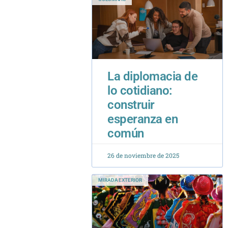
La diplomacia de
lo cotidiano:
construir
esperanza en
común
26 de noviembre de 2025
MIRADA EXTERIOR