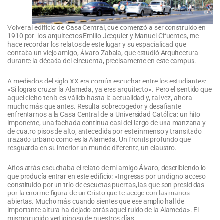
Volver al edificio de Casa Central, que comenzó a ser construido en
1910 por los arquitectos Emilio Jecquier y Manuel Cifuentes, me
hace recordar los relatos de este lugar y su espacialidad que
contaba un viejo amigo, Álvaro Zabala, que estudió Arquitectura
durante la década del cincuenta, precisamente en este campus.
A mediados del siglo XX era común escuchar entre los estudiantes:
«Si logras cruzar la Alameda, ya eres arquitecto». Pero el sentido que
aquel dicho tenía es válido hasta la actualidad y, tal vez, ahora
mucho más que antes. Resulta sobrecogedor y desafiante
enfrentarnos a la Casa Central de la Universidad Católica: un hito
imponente, una fachada continua casi del largo de una manzana y
de cuatro pisos de alto, antecedida por este inmenso y transitado
trazado urbano como es la Alameda. Un frontis profundo que
resguarda en su interior un mundo diferente, un claustro.
Años atrás escuchaba el relato de mi amigo Álvaro, describiendo lo
que producía entrar en este edificio: «Ingresas por un digno acceso
constituido por un trío de escuetas puertas, las que son presididas
por la enorme figura de un Cristo que te acoge con las manos
abiertas. Mucho más cuando sientes que ese amplio hall de
importante altura ha dejado atrás aquel ruido de la Alameda». El
mismo rugido vertiginoso de nuestros días.