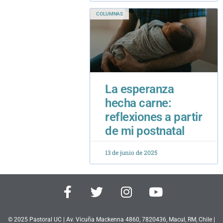
La esperanza
hecha carne:
reflexiones a partir
de mi postnatal
13 de junio de 2025
F
T
I
Y
a
w
n
o
c
i
s
u
e
t
t
t
© 2025 Pastoral UC | Av. Vicuña Mackenna 4860, 7820436, Macul, RM, Chile |