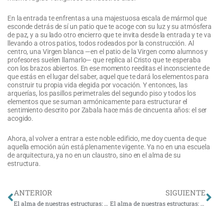
En la entrada te enfrentas a una majestuosa escala de mármol que
esconde detrás de sí un patio que te acoge con su luz y su atmósfera
de paz, y a su lado otro encierro que te invita desde la entrada y te va
llevando a otros patios, todos rodeados por la construcción. Al
centro, una Virgen blanca —en el patio de la Virgen como alumnos y
profesores suelen llamarlo— que replica al Cristo que te esperaba
con los brazos abiertos. En ese momento reeditas el inconsciente de
que estás en el lugar del saber, aquel que te dará los elementos para
construir tu propia vida elegida por vocación. Y entonces, las
arquerías, los pasillos perimetrales del segundo piso y todos los
elementos que se suman armónicamente para estructurar el
sentimiento descrito por Zabala hace más de cincuenta años: el ser
acogido.
Ahora, al volver a entrar a este noble edificio, me doy cuenta de que
aquella emoción aún está plenamente vigente. Ya no en una escuela
de arquitectura, ya no en un claustro, sino en el alma de su
estructura.
Ant
Si
ANTERIOR
SIGUIENTE
El alma de nuestras estructuras: El Patrimonio de Campus Oriente
El alma de nuestras estructuras: El abrazo de la casona