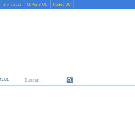
Bibliotecas
Mi Portal UC
Correo UC
AL UC
Buscar