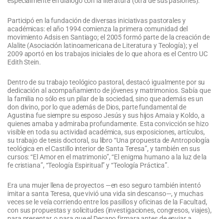
especialmente en diálogo con la literatura (otra de sus pasiones).
Participó en la fundación de diversas iniciativas pastorales y
académicas: el año 1994 comienza la primera comunidad del
movimiento Adsis en Santiago; el 2005 formó parte de la creación de
Alalite (Asociación latinoamericana de Literatura y Teología); y el
2009 aportó en los trabajos iniciales de lo que ahora es el Centro UC
Edith Stein.
Dentro de su trabajo teológico pastoral, destacó igualmente por su
dedicación al acompañamiento de jóvenes y matrimonios. Sabía que
la familia no sólo es un pilar de la sociedad, sino que además es un
don divino, por lo que además de Dios, parte fundamental de
Agustina fue siempre su esposo Jesús y sus hijos Amaia y Koldo, a
quienes amaba y admiraba profundamente. Esta convicción se hizo
visible en toda su actividad académica, sus exposiciones, artículos,
su trabajo de tesis doctoral, su libro “Una propuesta de Antropología
teológica en el Castillo interior de Santa Teresa”, y también en sus
cursos: “El Amor en el matrimonio”, “El enigma humano a la luz de la
fe cristiana”, “Teología Espiritual” y “Teología Práctica”.
Era una mujer llena de proyectos —en eso seguro también intentó
imitar a santa Teresa, que vivió una vida sin descanso—, y muchas
veces se le veía corriendo entre los pasillos y oficinas de la Facultad,
con sus propuestas y solicitudes (investigaciones, congresos, viajes),
para presentar, o para que el Decano firmara antes de enviar a