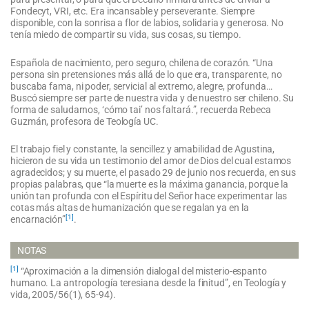
Fondecyt, VRI, etc. Era incansable y perseverante. Siempre
disponible, con la sonrisa a flor de labios, solidaria y generosa. No
tenía miedo de compartir su vida, sus cosas, su tiempo.
Española de nacimiento, pero seguro, chilena de corazón. “Una
persona sin pretensiones más allá de lo que era, transparente, no
buscaba fama, ni poder, servicial al extremo, alegre, profunda…
Buscó siempre ser parte de nuestra vida y de nuestro ser chileno. Su
forma de saludarnos, ‘cómo tai’ nos faltará.”, recuerda Rebeca
Guzmán, profesora de Teología UC.
El trabajo fiel y constante, la sencillez y amabilidad de Agustina,
hicieron de su vida un testimonio del amor de Dios del cual estamos
agradecidos; y su muerte, el pasado 29 de junio nos recuerda, en sus
propias palabras, que “la muerte es la máxima ganancia, porque la
unión tan profunda con el Espíritu del Señor hace experimentar las
cotas más altas de humanización que se regalan ya en la
[1]
encarnación”
.
NOTAS
[1]
“Aproximación a la dimensión dialogal del misterio-espanto
humano. La antropología teresiana desde la finitud”, en Teología y
vida, 2005/56(1), 65-94).