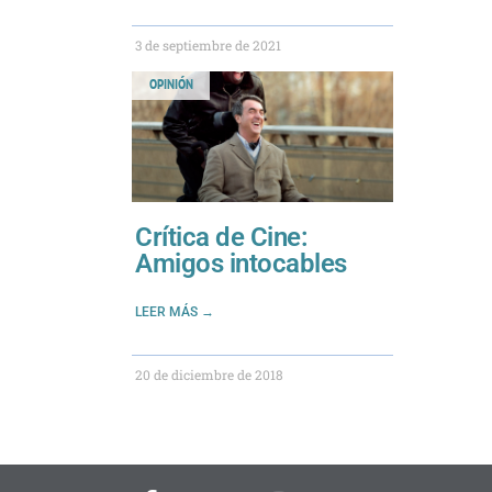
3 de septiembre de 2021
OPINIÓN
Crítica de Cine:
Amigos intocables
LEER MÁS →
20 de diciembre de 2018
F
T
I
Y