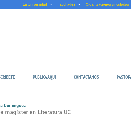
La Universidad
Facultades
Organizaciones vinculadas
SCRÍBETE
PUBLICA AQUÍ
CONTÁCTANOS
PASTOR
la Domínguez
e magíster en Literatura UC