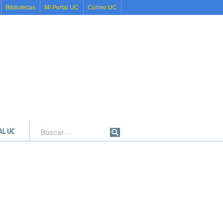
Bibliotecas
Mi Portal UC
Correo UC
AL UC
Buscar