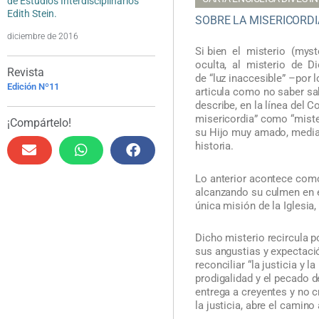
de Estudios Interdisciplinarios
Edith Stein.
SOBRE LA MISERICORDI
diciembre de 2016
Si bien el misterio (mys
oculta, al misterio de Di
Revista
de “luz inaccesible” –por l
Edición Nº11
articula como no saber sa
describe, en la línea del Co
misericordia” como “miste
¡Compártelo!
su Hijo muy amado, mediant
historia.
Lo anterior acontece como 
alcanzando su culmen en e
única misión de la Iglesia,
Dicho misterio recircula 
sus angustias y expectac
reconciliar “la justicia y 
prodigalidad y el pecado de
entrega a creyentes y no c
la justicia, abre el camin