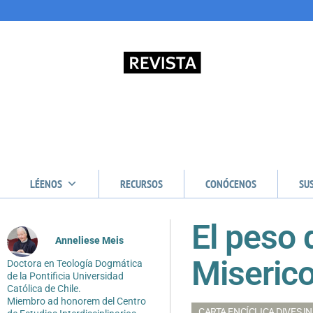
LÉENOS
RECURSOS
CONÓCENOS
SU
El peso 
Anneliese Meis
Miserico
Doctora en Teología Dogmática
de la Pontificia Universidad
Católica de Chile.
Miembro ad honorem del Centro
CARTA ENCÍCLICA DIVES IN