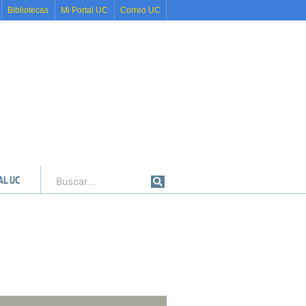
Bibliotecas
Mi Portal UC
Correo UC
AL UC
Buscar