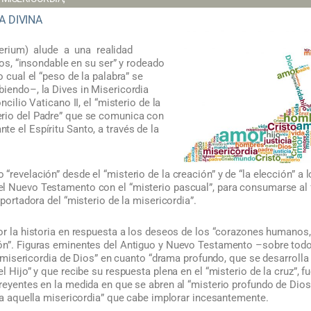
A DIVINA
terium) alude a una realidad
os, “insondable en su ser” y rodeado
o cual el “peso de la palabra” se
biendo–, la Dives in Misericordia
ncilio Vaticano II, el “misterio de la
rio del Padre” que se comunica con
e el Espíritu Santo, a través de la
“revelación” desde el “misterio de la creación” y de “la elección” a 
l Nuevo Testamento con el “misterio pascual”, para consumarse al f
 portadora del “misterio de la misericordia”.
por la historia en respuesta a los deseos de los “corazones humanos
ión”. Figuras eminentes del Antiguo y Nuevo Testamento –sobre t
la misericordia de Dios” en cuanto “drama profundo, que se desarrolla 
l Hijo” y que recibe su respuesta plena en el “misterio de la cruz”, f
reyentes en la medida en que se abren al “misterio profundo de Dios
o a aquella misericordia” que cabe implorar incesantemente.