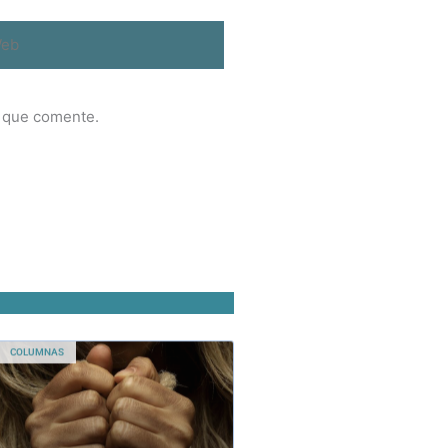
b
z que comente.
COLUMNAS