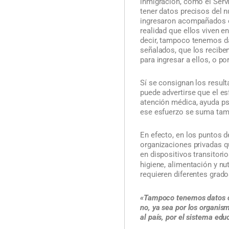
inmigración, como el Servi
tener datos precisos del n
ingresaron acompañados o
realidad que ellos viven e
decir, tampoco tenemos da
señalados, que los reciben
para ingresar a ellos, o po
Sí se consignan los result
puede advertirse que el e
atención médica, ayuda psi
ese esfuerzo se suma tambi
En efecto, en los puntos d
organizaciones privadas q
en dispositivos transitori
higiene, alimentación y nu
requieren diferentes grado
«Tampoco tenemos datos ci
no, ya sea por los organis
al país, por el sistema edu