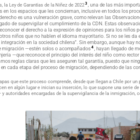
3
, una de las más import
s, la Ley de Garantías de la Niñez de 2022
s en los espacios que les conciernan, inclusive en todos los pro
e derecho es una vulneración grave, como relevan las Observacion
gado de supervigilar el cumplimiento de la CDN. Estas observac
econocer el derecho a la expresión de opiniones para los niños p
otros niños que no hablen el idioma mayoritario. Si no se les da 
 integración en la sociedad chilena”. Sin embargo, aunque hay 
4
de migración —estén solos o acompañados
, hayan llegado de mo
jería —que reconoce el principio del interés del niño como rector y
mos reglas claras que les aseguren tal garantía, puesto que ni
 en cada etapa del proceso de migración, dependiendo de las co
tapas que este proceso comprende, desde que llegan a Chile por un p
cen en algún lugar e inician su inserción, lo que supone una serie de
 y autoridades encargadas de la supervigilancia de la inmigración, 