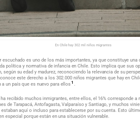
En Chile hay 302 mil niños migrantes
er escuchado es uno de los más importantes, ya que constituye una c
toda política y normativa de infancia en Chile. Esto implica que sus
, según su edad y madurez, reconociendo la relevancia de su perspec
reconoce este derecho a los 302.000 niños migrantes que hay en Chil
1
.
 a un país que es nuevo para ellos
 ha recibido muchos inmigrantes, entre ellos, el 16% corresponde a 
nes de Tarapacá, Antofagasta, Valparaíso y Santiago, y muchos vini
 estaban aquí o incluso para establecerse por su cuenta. Esto último
 en especial porque están en una situación vulnerable.