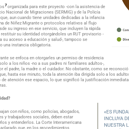
7
tos
organizada para este proyecto -con la asistencia de
icio Nacional de Migraciones (SERMIG) y de la Policía
 que, aun cuando tiene unidades dedicadas a la infancia
a de Niñez Migrante o protocolos relativos al flujo
sde su ingreso en ese servicio, que incluyen la rápida
restituir su identidad otorgándoles un RUT provisorio -
tra su acceso a educación y salud-, tampoco se
 una instancia obligatoria.
ante se enfoca en otorgarles un permiso de residencia
olo a los niños -no a sus padres ni familiares adultos-,
or el padre, la madre o el cuidador. No obstante, como se reconoció 
 que, hasta ese minuto, toda la atención iba dirigida solo a los adul
 de atención ese espacio, lo que significó la justificación inmediat
ras.
lidad?
bajan con niños, como policías, abogados,
«ES FUNDA
s y trabajadores sociales, deben estar
INCLUYA D
los y entenderlos. La Corte Interamericana
NUESTRA L
clarado que, en los procedimientos