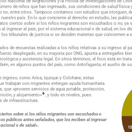
cio Nacional de Migraciones y la Policía de Investigaciones de Chile
úmero de niños que han ingresado, sus condiciones de salud física y
 no, entre otros. Tampoco contamos con estudios que otorguen, de
n nuestro país. En lo que concierne al derecho en estudio, las public
tos ciertos sobre si los niños migrantes son escuchados o no, ya 
 al ingresar al país, por el sistema educacional o de salud, en los di
r los tribunales de justicia si se deciden materias que conciernen a s
ados de encuestas realizadas a los niños relativas a su ingreso al pa
sfuerzo desplegado, en su mayoría por ONG, apunta a entregarles bie
cológica y asistencia legal. En otros términos, el foco está en trat
én, en algunos puntos del país, como Antofagasta, el auxilio de su D
e ingreso, como Arica, Iquique y Colchane, estas
ue trabajan con migrantes entregan ayuda humanitaria
os, que «proveen servicios de agua potable, protección,
6
trición, y alojamiento»
, y todo en niveles, pues
s de infraestructura.
ertos sobre si los niños migrantes son escuchados o
mos públicos antes señalados, que los reciben al ingresar
cacional o de salud».