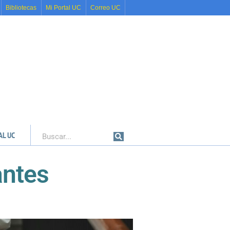
Bibliotecas
Mi Portal UC
Correo UC
AL UC
Buscar
antes