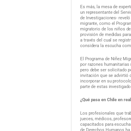
Es más, la mesa de exper
un representante del Serv
de Investigaciones- reveló
migrante, como el Program
migratorio de los niños de
provisión de medidas para 
a través del cual se regis
considera la escucha como
El Programa de Niñez Migr
por razones humanitarias s
pero debe ser solicitado p
invitación que se advirtió
incorporar en su protocolo
parte de estas investigado
¿Qué pasa en Chile en rea
Los profesionales que tra
jueces, médicos, profesore
capacitados para escuchar
de Derechos Humanos ha a