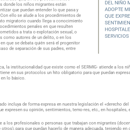
DEL NIÑO M
vos donde los niños migrantes están
ADOPTE M
antizar que puedan entender lo que pasa y
 Con ello se alude a los procedimientos de
QUE EXPRE
tuto migratorio cuando llega a conocimiento
SENTIMIEN
procedimientos penales en que resulten
HOSPITALE
ometidos a trata o explotación sexual, o
SERVICIOS
s como autores de un delito, o en los
 en que se debata quién será el progenitor
caso de separación de sus padres, entre
ca, la institucionalidad que existe como el SERMIG- atiende a los niñ
 tiene en sus protocolos un hito obligatorio para que puedan expres
 en lo básico.
do incluya de forma expresa en nuestra legislación el «derecho del 
 expresen su opinión, sentimientos, temo-res, etc., en hospitales, 
te a los profesionales o personas que trabajan con migrantes (docen
re otros), para que puedan hacerlo de manera adecuada, teniendo en 