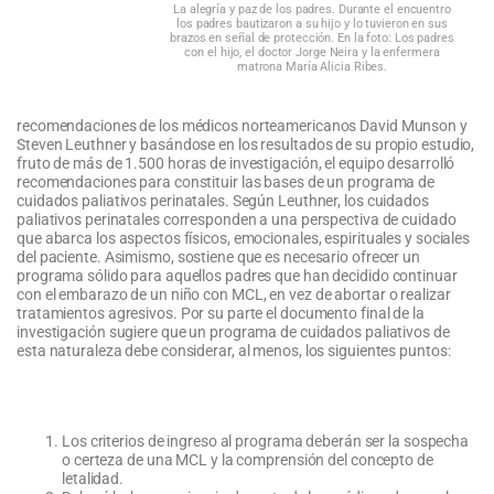
La alegría y paz de los padres. Durante el encuentro
los padres bautizaron a su hijo y lo tuvieron en sus
brazos en señal de protección. En la foto: Los padres
con el hijo, el doctor Jorge Neira y la enfermera
matrona María Alicia Ribes.
recomendaciones de los médicos norteamericanos David Munson y
Steven Leuthner y basándose en los resultados de su propio estudio,
fruto de más de 1.500 horas de investigación, el equipo desarrolló
recomendaciones para constituir las bases de un programa de
cuidados paliativos perinatales. Según Leuthner, los cuidados
paliativos perinatales corresponden a una perspectiva de cuidado
que abarca los aspectos físicos, emocionales, espirituales y sociales
del paciente. Asimismo, sostiene que es necesario ofrecer un
programa sólido para aquellos padres que han decidido continuar
con el embarazo de un niño con MCL, en vez de abortar o realizar
tratamientos agresivos. Por su parte el documento final de la
investigación sugiere que un programa de cuidados paliativos de
esta naturaleza debe considerar, al menos, los siguientes puntos:
Los criterios de ingreso al programa deberán ser la sospecha
o certeza de una MCL y la comprensión del concepto de
letalidad.