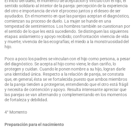
El inicio del duelo, el momento de aceptación y vínculo con el hijo, el
sentido solidario al interior de la pareja: percepción de la experiencia
del otro e importancia de vivir el proceso juntos y el deseo de ser
ayudados. En el momento en que las parejas aceptan el diagnóstico,
comienzan su proceso de duelo. La mujer se hunde en una
tempestad de sentimientos. Los hombres también se cuestionan por
el sentido de lo que les está sucediendo. Se distinguen las siguientes
etapas: aislamiento y apoyo recibido; confrontación vivencia de vida
y muerte; vivencia de las ecografías; el miedo a la monstruosidad del
hijo.
Poco a poco los padres se vinculan con el hijo como persona, a pesar
del diagnóstico. Se acepta al hijo como viene, le dan cariño, lo
protegen y cuidan. Cuando le ponen nombre a su hijo, logran darle
una identidad única. Respecto a la relación de pareja, se constata
que, en general, ésta se ve fortalecida puesto que ambos miembros
de la pareja tienden a protegerse, entendiendo que el otro está frágil
y necesita de contención y apoyo. Resulta interesante apreciar que
las parejas se van alternando y complementando en los momentos
de fortaleza y debilidad.
4° Momento
Preparación para el nacimiento