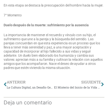
En esta etapa se destaca la preocupación del hombre hacia la mujer.
7° Momento
Duelo después de la muerte: sufrimiento por la ausencia
La importancia de mantener el recuerdo y vínculo con su hijo, el
sufrimiento que une a la pareja y la búsqueda del sentido. Las
parejas concuerdan en que esta experiencia es un proceso que los
lleva a tener más serenidad y paz, a una mayor aceptación y
capacidad de incorporar al hijo fallecido a sus vidas y seguir
adelante. Un duelo bien elaborado los humaniza y cambia sus
valores: aprecian más a su familia y cultivan la relación con aquellos
amigos que los acompañaron. Nace el deseo de ayudar a otros
padres que estén viviendo la misma situación.
Ant
Si
ANTERIOR
SIGUIENTE
La Cultura Digital, un Desafío Generacional
El Misterio del Inicio de la Vida Humana
Deja un comentario