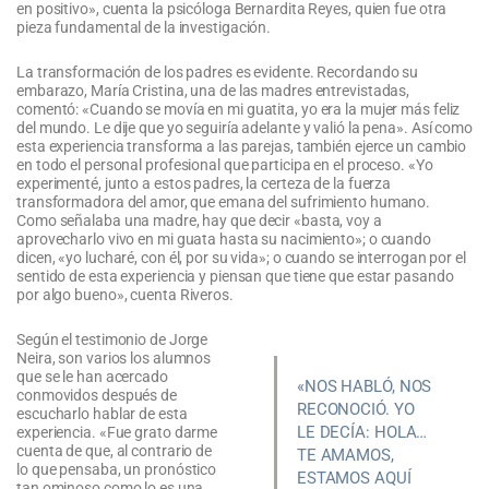
en positivo», cuenta la psicóloga Bernardita Reyes, quien fue otra
pieza fundamental de la investigación.
La transformación de los padres es evidente. Recordando su
embarazo, María Cristina, una de las madres entrevistadas,
comentó: «Cuando se movía en mi guatita, yo era la mujer más feliz
del mundo. Le dije que yo seguiría adelante y valió la pena». Así como
esta experiencia transforma a las parejas, también ejerce un cambio
en todo el personal profesional que participa en el proceso. «Yo
experimenté, junto a estos padres, la certeza de la fuerza
transformadora del amor, que emana del sufrimiento humano.
Como señalaba una madre, hay que decir «basta, voy a
aprovecharlo vivo en mi guata hasta su nacimiento»; o cuando
dicen, «yo lucharé, con él, por su vida»; o cuando se interrogan por el
sentido de esta experiencia y piensan que tiene que estar pasando
por algo bueno», cuenta Riveros.
Según el testimonio de Jorge
Neira, son varios los alumnos
que se le han acercado
«NOS HABLÓ, NOS
conmovidos después de
RECONOCIÓ. YO
escucharlo hablar de esta
LE DECÍA: HOLA…
experiencia. «Fue grato darme
cuenta de que, al contrario de
TE AMAMOS,
lo que pensaba, un pronóstico
ESTAMOS AQUÍ
tan ominoso como lo es una