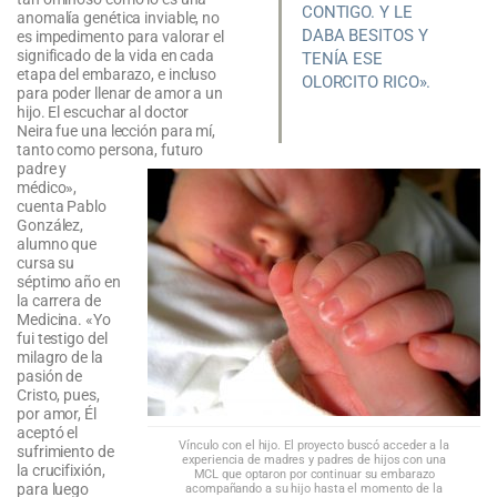
CONTIGO. Y LE
anomalía genética inviable, no
DABA BESITOS Y
es impedimento para valorar el
significado de la vida en cada
TENÍA ESE
etapa del embarazo, e incluso
OLORCITO RICO».
para poder llenar de amor a un
hijo. El escuchar al doctor
Neira fue una lección para mí,
tanto como persona, futuro
padre y
médico»,
cuenta Pablo
González,
alumno que
cursa su
séptimo año en
la carrera de
Medicina. «Yo
fui testigo del
milagro de la
pasión de
Cristo, pues,
por amor, Él
aceptó el
Vínculo con el hijo. El proyecto buscó acceder a la
sufrimiento de
experiencia de madres y padres de hijos con una
la crucifixión,
MCL que optaron por continuar su embarazo
para luego
acompañando a su hijo hasta el momento de la