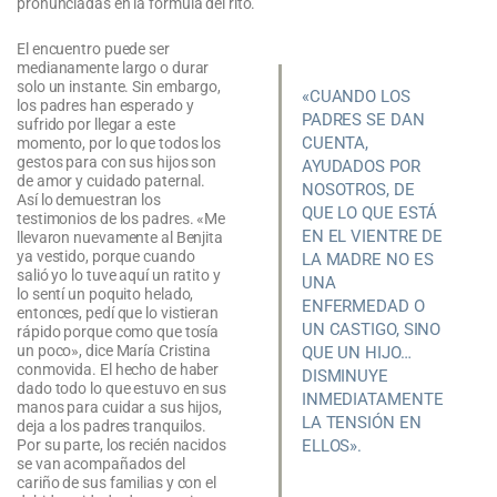
pronunciadas en la fórmula del rito.
El encuentro puede ser
medianamente largo o durar
solo un instante. Sin embargo,
«CUANDO LOS
los padres han esperado y
PADRES SE DAN
sufrido por llegar a este
CUENTA,
momento, por lo que todos los
gestos para con sus hijos son
AYUDADOS POR
de amor y cuidado paternal.
NOSOTROS, DE
Así lo demuestran los
QUE LO QUE ESTÁ
testimonios de los padres. «Me
EN EL VIENTRE DE
llevaron nuevamente al Benjita
ya vestido, porque cuando
LA MADRE NO ES
salió yo lo tuve aquí un ratito y
UNA
lo sentí un poquito helado,
ENFERMEDAD O
entonces, pedí que lo vistieran
UN CASTIGO, SINO
rápido porque como que tosía
un poco», dice María Cristina
QUE UN HIJO…
conmovida. El hecho de haber
DISMINUYE
dado todo lo que estuvo en sus
INMEDIATAMENTE
manos para cuidar a sus hijos,
LA TENSIÓN EN
deja a los padres tranquilos.
ELLOS».
Por su parte, los recién nacidos
se van acompañados del
cariño de sus familias y con el