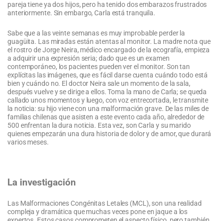
pareja tiene ya dos hijos, pero ha tenido dos embarazos frustrados
anteriormente. Sin embargo, Carla está tranquila.
Sabe que a las veinte semanas es muy improbable perder la
guagüita. Las miradas están atentas al monitor. La madre nota que
el rostro de Jorge Neira, médico encargado de la ecografía, empieza
a adquirir una expresión seria; dado que es un examen
contemporáneo, los pacientes pueden ver el monitor. Son tan
explícitas las imágenes, que es fácil darse cuenta cuándo todo está
bien y cuándo no. El doctor Neira sale un momento de la sala,
después vuelve y se dirige a ellos. Toma la mano de Carla; se queda
callado unos momentos y luego, con voz entrecortada, le transmite
la noticia: su hijo viene con una malformación grave. De las miles de
familias chilenas que asisten a este evento cada año, alrededor de
500 enfrentan la dura noticia. Esta vez, son Carla y su marido
quienes empezarán una dura historia de dolor y de amor, que durará
varios meses.
La investigación
Las Malformaciones Congénitas Letales (MCL), son una realidad
compleja y dramática que muchas veces pone en jaque a los
expertos. Estos casos comprometen el aspecto físico, pero también