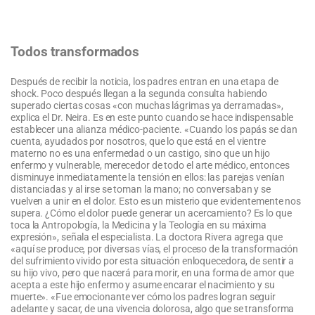
Todos transformados
Después de recibir la noticia, los padres entran en una etapa de
shock. Poco después llegan a la segunda consulta habiendo
superado ciertas cosas «con muchas lágrimas ya derramadas»,
explica el Dr. Neira. Es en este punto cuando se hace indispensable
establecer una alianza médico-paciente. «Cuando los papás se dan
cuenta, ayudados por nosotros, que lo que está en el vientre
materno no es una enfermedad o un castigo, sino que un hijo
enfermo y vulnerable, merecedor de todo el arte médico, entonces
disminuye inmediatamente la tensión en ellos: las parejas venían
distanciadas y al irse se toman la mano; no conversaban y se
vuelven a unir en el dolor. Esto es un misterio que evidentemente nos
supera. ¿Cómo el dolor puede generar un acercamiento? Es lo que
toca la Antropología, la Medicina y la Teología en su máxima
expresión», señala el especialista. La doctora Rivera agrega que
«aquí se produce, por diversas vías, el proceso de la transformación
del sufrimiento vivido por esta situación enloquecedora, de sentir a
su hijo vivo, pero que nacerá para morir, en una forma de amor que
acepta a este hijo enfermo y asume encarar el nacimiento y su
muerte». «Fue emocionante ver cómo los padres logran seguir
adelante y sacar, de una vivencia dolorosa, algo que se transforma