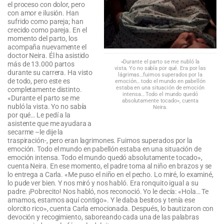
el proceso con dolor, pero
con amor e ilusión. Han
sufrido como pareja; han
crecido como pareja. En el
momento del parto, los
acompaña nuevamente el
doctor Neira. Él ha asistido
«Durante el parto se me nubló la
más de 13.000 partos
vista. Yo no sabía por qué. Era por las
durante su carrera. Ha visto
lágrimas…fuimos superados por la
de todo, pero este es
emoción… todo el mundo en pabellón
estaba en una situación de emoción
completamente distinto.
intensa… Todo el mundo quedó
«Durante el parto se me
absolutamente tocado», cuenta
nubló la vista. Yo no sabía
Neira.
por qué… Le pedí a la
asistente que me ayudara a
secarme –le dije la
traspiración-, pero eran lagrimones. Fuimos superados por la
emoción. Todo el mundo en pabellón estaba en una situación de
emoción intensa. Todo el mundo quedó absolutamente tocado»,
cuenta Neira. En ese momento, el padre toma al niño en brazos y se
lo entrega a Carla. «Me puso el niño en el pecho. Lo miré, lo examiné,
lo pude ver bien. Y nos miró y nos habló. Era ronquito igual a su
padre. ¡Pobrecito! Nos habló, nos reconoció. Yo le decía: «Hola… Te
amamos, estamos aquí contigo». Y le daba besitos y tenía ese
olorcito rico», cuenta Carla emocionada. Después, lo bautizaron con
devoción y recogimiento, saboreando cada una de las palabras