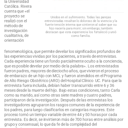
la Universidad
Católica. Rivera
cuenta que «el
proyecto se
Unidos en el sufrimiento. Todas las parejas
realizó con el
entrevistadas resaltan lo doloroso de la vivencia y la
fuerte tensión interna que sintieron al saber que su
método de
hijo nacería para morir; sin embargo, también
investigación
destacan que esta experiencia los fortaleció y unió
cualitativa, de
como familia.
orientación
fenomenológica, que permite develar los significados profundos de
las experiencias vividas por los pacientes, a través de entrevistas.
Cada experiencia tiene un fondo parcialmente oculto a la conciencia,
que es posible develar por medio de la palabra». Los entrevistados
fueron padres, mayores de dieciocho años, que vivieron el proceso
de embarazo de un hijo con MCL y fueron atendidos en el Programa
de Alto Riesgo Obstétrico (ARO) del Hospital Clínico UC. Para que la
entrevista fuera incluida, debían haber transcurrido entre 6 y 36
meses desde la muerte del hijo. Bajo estas condiciones, tanto Carla
como su marido, así como otras siete madres y cuatro padres,
participaron de la investigación. Después de las entrevistas los
investigadores agruparon los rasgos comunes de la experiencia de
los padres, para luego clasificarlos en categorías mayores. Este
proceso tomó un tiempo variable de entre 44 y 50 horas por cada
entrevista. Es decir, se invirtieron más de 700 horas entre análisis por
grupo y consensual, lo que da fe de la complejidad del