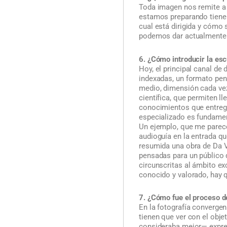
Toda imagen nos remite a u
estamos preparando tiene 
cual está dirigida y cómo 
podemos dar actualmente a
6. ¿Cómo introducir la es
Hoy, el principal canal de
indexadas, un formato pen
medio, dimensión cada vez
científica, que permiten l
conocimientos que entrega
especializado es fundamen
Un ejemplo, que me parece
audioguía en la entrada qu
resumida una obra de Da Vi
pensadas para un público 
circunscritas al ámbito e
conocido y valorado, hay q
7. ¿Cómo fue el proceso de
En la fotografía converge
tienen que ver con el obje
consideraba mejor— expresa