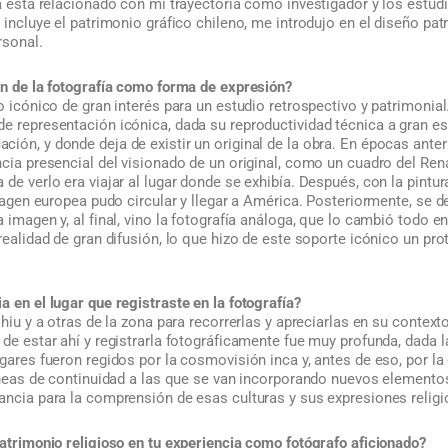
fía está relacionado con mi trayectoria como investigador y los est
e incluye el patrimonio gráfico chileno, me introdujo en el diseño pat
rsonal.
ón de la fotografía como forma de expresión?
ro icónico de gran interés para un estudio retrospectivo y patrimoni
e representación icónica, dada su reproductividad técnica a gran esc
ión, y donde deja de existir un original de la obra. En épocas ante
ncia presencial del visionado de un original, como un cuadro del Ren
de verlo era viajar al lugar donde se exhibía. Después, con la pintura
imagen europea pudo circular y llegar a América. Posteriormente, se d
a imagen y, al final, vino la fotografía análoga, que lo cambió todo e
 realidad de gran difusión, lo que hizo de este soporte icónico un p
a en el lugar que registraste en la fotografía?
Chiu y a otras de la zona para recorrerlas y apreciarlas en su contexto
 de estar ahí y registrarla fotográficamente fue muy profunda, dada l
ugares fueron regidos por la cosmovisión inca y, antes de eso, por l
líneas de continuidad a las que se van incorporando nuevos elemento
ancia para la comprensión de esas culturas y sus expresiones religi
patrimonio religioso en tu experiencia como fotógrafo aficionado?