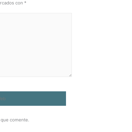
arcados con
*
b
z que comente.