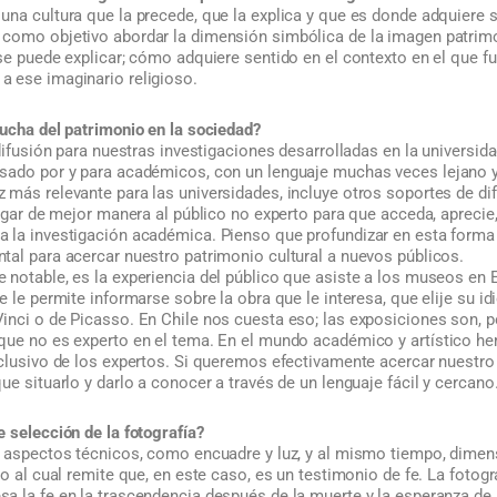
na cultura que la precede, que la explica y que es donde adquiere s
como objetivo abordar la dimensión simbólica de la imagen patrimon
se puede explicar; cómo adquiere sentido en el contexto en el que fu
 ese imaginario religioso.
cucha del patrimonio en la sociedad?
 difusión para nuestras investigaciones desarrolladas en la universida
sado por y para académicos, con un lenguaje muchas veces lejano y
 más relevante para las universidades, incluye otros soportes de di
legar de mejor manera al público no experto para que acceda, aprecie
 la investigación académica. Pienso que profundizar en esta forma
tal para acercar nuestro patrimonio cultural a nuevos públicos.
 notable, es la experiencia del público que asiste a los museos en 
e le permite informarse sobre la obra que le interesa, que elije su id
nci o de Picasso. En Chile nos cuesta eso; las exposiciones son, po
que no es experto en el tema. En el mundo académico y artístico h
xclusivo de los expertos. Si queremos efectivamente acercar nuestro
ue situarlo y darlo a conocer a través de un lenguaje fácil y cercano
 selección de la fotografía?
n aspectos técnicos, como encuadre y luz, y al mismo tiempo, dimen
to al cual remite que, en este caso, es un testimonio de fe. La foto
 la fe en la trascendencia después de la muerte y la esperanza de l