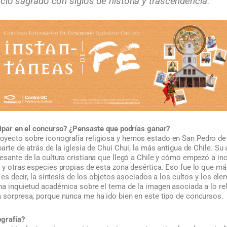
acio sagrado con siglos de historia y trascendencia.
icipar en el concurso? ¿Pensaste que podrías ganar?
yecto sobre iconografía religiosa y hemos estado en San Pedro de
arte de atrás de la iglesia de Chui Chui, la más antigua de Chile. Su 
resante de la cultura cristiana que llegó a Chile y cómo empezó a i
 y otras especies propias de esta zona desértica. Eso fue lo que má
; es decir, la síntesis de los objetos asociados a los cultos y los el
na inquietud académica sobre el tema de la imagen asociada a lo reli
a sorpresa, porque nunca me ha ido bien en este tipo de concursos.
ografía?