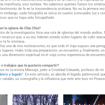
ma manifiesta, sino tumbas. No sabemos quiénes fueron los enterr
 testimonio de fe en la trascendencia cristiana. No es la primera ve
sin embargo, cada fotografía es única en cuanto a encuadre, luz y 
gioso que no haya sido fotografiado.
n la iglesia de Chiu Chiu?
ón de la investigación, hice una ruta de iglesias del mundo andino.
incaicos que, a su vez, habrían estado sobre lugares de culto ataca
 la fe cristiana.
fue una de mis motivaciones, es que todo el viaje supuso una peregr
 lugares. Hubo toda una preparación, un encuentro y, finalmente, un
o una dimensión espiritual en el viaje como experiencia de encuentro
o o trabajos que te gustaría compartir?
os en la revista Mensaje, junto a Cristóbal Edwards, profesor de mi fa
ánico y legado
”. En este artículo, se aborda el legado patrimonial q
eo catalán, su iconografía y la influencia que este arte tuvo en Picass