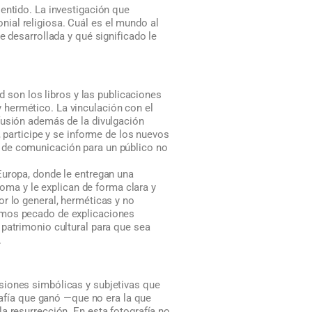
entido. La investigación que
ial religiosa. Cuál es el mundo al
e desarrollada y qué significado le
d son los libros y las publicaciones
 hermético. La vinculación con el
fusión además de la divulgación
, participe y se informe de los nuevos
 de comunicación para un público no
Europa, donde le entregan una
ioma y le explican de forma clara y
r lo general, herméticas y no
emos pecado de explicaciones
 patrimonio cultural para que sea
.
siones simbólicas y subjetivas que
grafía que ganó —que no era la que
a resurrección. En esta fotografía no