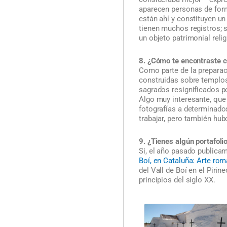
aparecen personas de for
están ahí y constituyen un
tienen muchos registros; 
un objeto patrimonial reli
8. ¿Cómo te encontraste co
Como parte de la preparaci
construidas sobre templos 
sagrados resignificados por
Algo muy interesante, que 
fotografías a determinados
trabajar, pero también hub
9. ¿Tienes algún portafoli
Si, el año pasado publicam
Boí, en Cataluña: Arte rom
del Vall de Boí en el Pirin
principios del siglo XX.