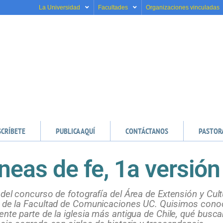
La Universidad
Facultades
Organizaciones vinculadas
SCRÍBETE
PUBLICA AQUÍ
CONTÁCTANOS
PASTOR
neas de fe, 1a versión
 del concurso de fotografía del Área de Extensión y Cult
r de la Facultad de Comunicaciones UC.
Quisimos conoc
ente parte de la iglesia más antigua de Chile, qué busca