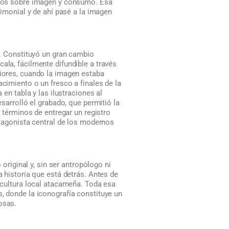
udios sobre imagen y consumo. Esa
rimonial y de ahí pasé a la imagen
al. Constituyó un gran cambio
ala, fácilmente difundible a través
riores, cuando la imagen estaba
acimiento o un fresco a finales de la
 en tabla y las ilustraciones al
esarrolló el grabado, que permitió la
n términos de entregar un registro
rotagonista central de los modernos
 original y, sin ser antropólogo ni
a historia que está detrás. Antes de
a cultura local atacameña. Toda esa
s, donde la iconografía constituye un
osas.