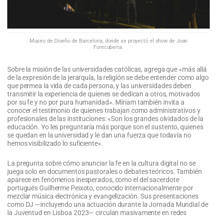
Museo de Diseño de Barcelona, donde se proyectó el show de Joan
Fontcuberta.
Sobre la misión de las universidades católicas, agrega que «más allá
de la expresión de la jerarquía, la religión se debe entender como algo
que permea la vida de cada persona, y las universidades deben
transmitir la experiencia de quienes se dedican a otros, motivados
por su fe y no por pura humanidad». Míriam también invita a
conocer el testimonio de quienes trabajan como administrativos y
profesionales de las instituciones: «Son los grandes olvidados de la
educación. Yo les preguntaría más porque son el sustento, quienes
se quedan en la universidad y le dan una fuerza que todavía no
hemos visibilizado lo suficiente».
La pregunta sobre cómo anunciar la fe en la cultura digital no se
juega solo en documentos pastorales o debates teóricos. También
aparece en fenómenos inesperados, como el del sacerdote
portugués Guilherme Peixoto, conocido internacionalmente por
mezclar música electrónica y evangelización. Sus presentaciones
como DJ —incluyendo una actuación durante la Jornada Mundial de
la Juventud en Lisboa 2023— circulan masivamente en redes