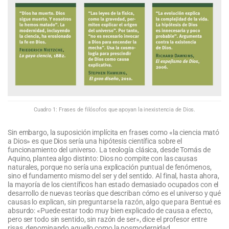
Cuadro 1: Frases de filósofos que apoyan la inexistencia de Dios.
Sin embargo, la suposición implícita en frases como «la ciencia mató
a Dios» es que Dios sería una hipótesis científica sobre el
funcionamiento del universo. La teología clásica, desde Tomás de
Aquino, plantea algo distinto: Dios no compite con las causas
naturales, porque no sería una explicación puntual de fenómenos,
sino el fundamento mismo del ser y del sentido. Al final, hasta ahora,
la mayoría de los científicos han estado demasiado ocupados con el
desarrollo de nuevas teorías que describan cómo es el universo y qué
causas lo explican, sin preguntarse la razón, algo que para Bentué es
absurdo: «Puede estar todo muy bien explicado de causa a efecto,
pero ser todo sin sentido, sin razón de ser», dice el profesor entre
risas, denominando aquello como la posmodernidad.