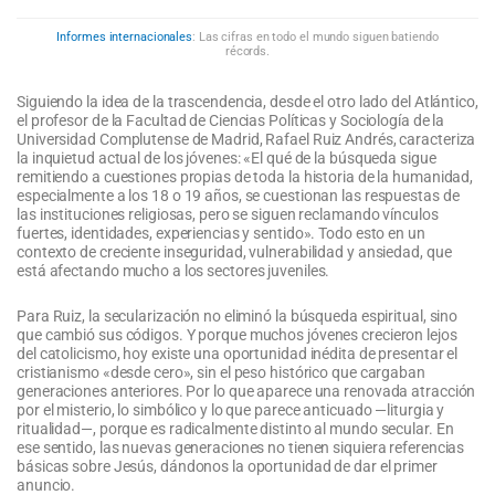
Informes internacionales
: Las cifras en todo el mundo siguen batiendo
récords.
Siguiendo la idea de la trascendencia, desde el otro lado del Atlántico,
el profesor de la Facultad de Ciencias Políticas y Sociología de la
Universidad Complutense de Madrid, Rafael Ruiz Andrés, caracteriza
la inquietud actual de los jóvenes: «El qué de la búsqueda sigue
remitiendo a cuestiones propias de toda la historia de la humanidad,
especialmente a los 18 o 19 años, se cuestionan las respuestas de
las instituciones religiosas, pero se siguen reclamando vínculos
fuertes, identidades, experiencias y sentido». Todo esto en un
contexto de creciente inseguridad, vulnerabilidad y ansiedad, que
está afectando mucho a los sectores juveniles.
Para Ruiz, la secularización no eliminó la búsqueda espiritual, sino
que cambió sus códigos. Y porque muchos jóvenes crecieron lejos
del catolicismo, hoy existe una oportunidad inédita de presentar el
cristianismo «desde cero», sin el peso histórico que cargaban
generaciones anteriores. Por lo que aparece una renovada atracción
por el misterio, lo simbólico y lo que parece anticuado —liturgia y
ritualidad—, porque es radicalmente distinto al mundo secular. En
ese sentido, las nuevas generaciones no tienen siquiera referencias
básicas sobre Jesús, dándonos la oportunidad de dar el primer
anuncio.