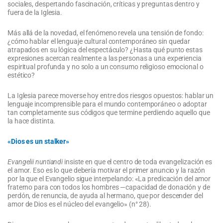
sociales, despertando fascinación, críticas y preguntas dentro y
fuera de la Iglesia.
Más allá de la novedad, el fenómeno revela una tensión de fondo:
¿cómo hablar el lenguaje cultural contemporáneo sin quedar
atrapados en su lógica del espectáculo? ¿Hasta qué punto estas
expresiones acercan realmente a las personas a una experiencia
espiritual profunda y no solo a un consumo religioso emocional o
estético?
La Iglesia parece moverse hoy entre dos riesgos opuestos: hablar un
lenguaje incomprensible para el mundo contemporáneo o adoptar
tan completamente sus códigos que termine perdiendo aquello que
la hace distinta.
«Dios es un stalker»
Evangelii nuntiandi
insiste en que el centro de toda evangelización es
el amor. Eso es lo que debería motivar el primer anuncio y la razón
por la que el Evangelio sigue interpelando: «La predicación del amor
fraterno para con todos los hombres —capacidad de donación y de
perdón, de renuncia, de ayuda al hermano, que por descender del
amor de Dios es el núcleo del evangelio» (n° 28).