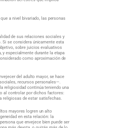
 que a nivel bivariado, las personas
lidad de sus relaciones sociales y
o. Si se considera únicamente esta
bjetivo, sobre juicios evaluativos
a, y especialmente durante la etapa
er considerado como aproximación de
 envejecer del adulto mayor, se hace
 sociales, recursos personales—.
la religiosidad continúa teniendo una
so al controlar por dichos factores:
 religiosas de estar satisfechas.
ultos mayores logren un alto
geneidad en esta relación: la
 persona que envejece bien puede ser
rsona más devota, o quizás más de lo