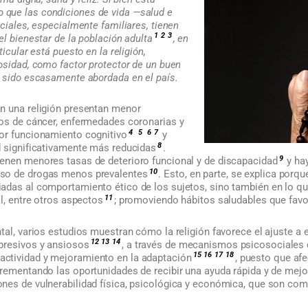
que las condiciones de vida —salud e
ociales, especialmente familiares, tienen
1
2
3
el bienestar de la población adulta
, en
ticular está puesto en la religión,
osidad, como factor protector de un buen
a sido escasamente abordada en el país.
n una religión presentan menor
pos de cáncer, enfermedades coronarias y
4
5
6
7
or funcionamiento cognitivo
y
8
d significativamente más reducidas
.
9
enen menores tasas de deterioro funcional y de discapacidad
y ha
10
so de drogas menos prevalentes
. Esto, en parte, se explica porqu
adas al comportamiento ético de los sujetos, sino también en lo qu
11
al, entre otros aspectos
; promoviendo hábitos saludables que favo
tal, varios estudios muestran cómo la religión favorece el ajuste a
12
13
14
presivos y ansiosos
, a través de mecanismos psicosociales 
15
16
17
18
ctividad y mejoramiento en la adaptación
, puesto que afe
crementando las oportunidades de recibir una ayuda rápida y de mejo
nes de vulnerabilidad física, psicológica y económica, que son com