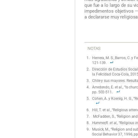
que fue a lo largo de su vi
impedimentos objetivos —po
a declararse muy religiosa
NOTAS
Herrera, M. S., Barros, C. y F
121-139.
Dirección de Estudios Social
la Felicidad Coca-Cola, 2015
Chile y sus mayores. Result
Arredondo, E. et al., “Is ch
pp. 502-511.
Cohen, A. y Koenig, H. G., “R
Hill, T. et al., “Religious a
McFadden, S., “Religion and 
Hummer,R. et al., “Religious 
Musick, M., “Religion and s
Social Behavior 37, 1996, pp