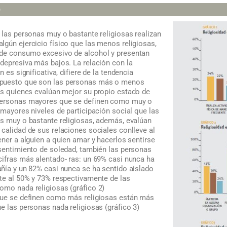
D
 las personas muy o bastante religiosas realizan
lgún ejercicio físico que las menos religiosas,
 de consumo excesivo de alcohol y presentan
 depresiva más bajos. La relación con la
n es significativa, difiere de la tendencia
 puesto que son las personas más o menos
sas quienes evalúan mejor
su propio estado de
 personas mayores que se definen como muy o
 mayores niveles de participación social que las
as muy o bastante religiosas, además, evalúan
calidad de sus relaciones sociales conlleve al
ener a alguien a quien amar y hacerlos sentirse
 sentimiento de soledad, también las personas
cifras más alentado- ras: un 69% casi nunca ha
añía y un 82% casi nunca se ha sentido aislado
ste al 50% y 73% respectivamente de las
omo nada religiosas (gráfico 2)
que se definen como más religiosas están más
e las personas nada religiosas (gráfico 3)