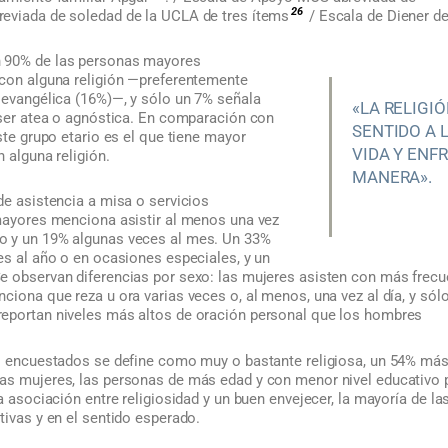
26
breviada de soledad de la UCLA de tres ítems
/ Escala de Diener de
 90% de las personas mayores
 con alguna religión —preferentemente
 evangélica (16%)—, y sólo un 7% señala
«LA RELIGI
 ser atea o agnóstica. En comparación con
SENTIDO A L
este grupo etario es el que tiene mayor
VIDA Y ENF
n alguna religión.
MANERA».
de asistencia a misa o servicios
 mayores menciona asistir al menos una vez
o y un 19% algunas veces al mes. Un 33%
es al año o en ocasiones especiales, y un
e observan diferencias por sexo: las mujeres asisten con más frecu
ciona que reza u ora varias veces o, al menos, una vez al día, y sól
eportan niveles más altos de oración personal que los hombres
os encuestados se define como muy o bastante religiosa, un 54% más
as mujeres, las personas de más edad y con menor nivel educativo 
la asociación entre religiosidad y un buen envejecer, la mayoría de l
tivas y en el sentido esperado.