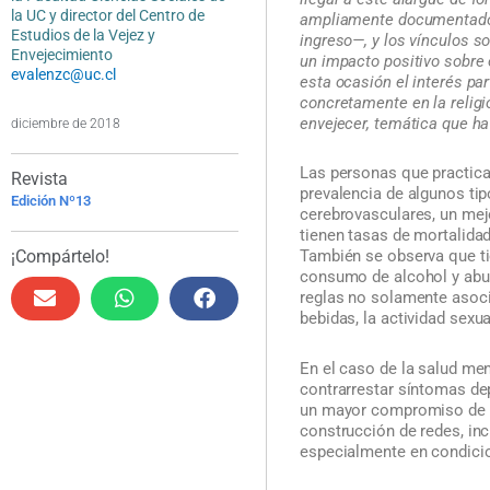
la UC y director del Centro de
ampliamente documentado 
Estudios de la Vejez y
ingreso—, y los vínculos s
Envejecimiento
un impacto positivo sobre 
evalenzc@uc.cl
esta ocasión el interés par
concretamente en la religi
envejecer, temática que h
diciembre de 2018
Las personas que practica
Revista
prevalencia de algunos ti
Edición Nº13
cerebrovasculares, un mej
tienen tasas de mortalida
¡Compártelo!
También se observa que ti
consumo de alcohol y abu
reglas no solamente asoci
bebidas, la actividad sexu
En el caso de la salud men
contrarrestar síntomas de
un mayor compromiso de a
construcción de redes, in
especialmente en condicio