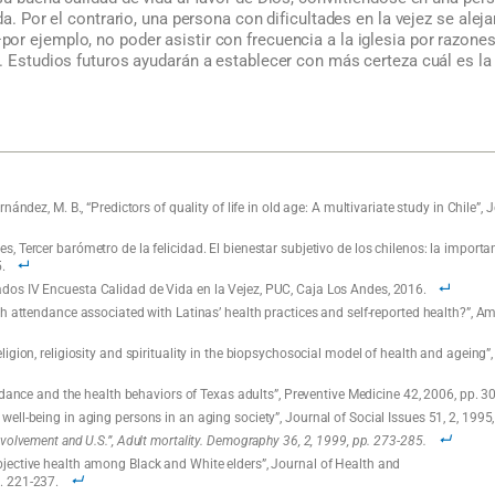
da. Por el contrario, una persona con dificultades en la vejez se ale
r ejemplo, no poder asistir con frecuencia a la iglesia por razones 
. Estudios futuros ayudarán a establecer con más certeza cuál es la
ernández, M. B., “Predictors of quality of life in old age: A multivariate study in Chile”
es, Tercer barómetro de la felicidad. El bienestar subjetivo de los chilenos: la import
.
ados IV Encuesta Calidad de Vida en la Vejez, PUC, Caja Los Andes, 2016.
urch attendance associated with Latinas’ health practices and self-reported health?”, 
eligion, religiosity and spirituality in the biopsychosocial model of health and ageing”
ttendance and the health behaviors of Texas adults”, Preventive Medicine 42, 2006, pp. 3
well-being in aging persons in an aging society”, Journal of Social Issues 51, 2, 1995
involvement and U.S.”, Adult mortality. Demography 36, 2, 1999, pp. 273-285.
ubjective health among Black and White elders”, Journal of Health and
. 221-237.