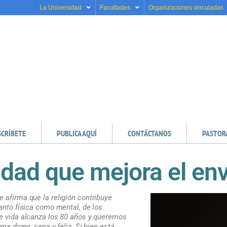
La Universidad
Facultades
Organizaciones vinculadas
SCRÍBETE
PUBLICA AQUÍ
CONTÁCTANOS
PASTOR
idad que mejora el en
 afirma que la religión contribuye
tanto física como mental, de los
de vida alcanza los 80 años y queremos
rma digna, sana y feliz. Si bien está