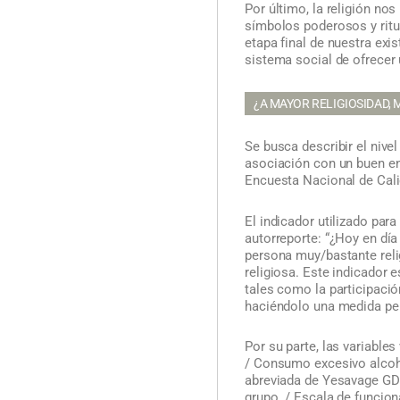
Por último, la religión nos
símbolos poderosos y ritu
etapa final de nuestra exi
sistema social de ofrecer 
¿A MAYOR RELIGIOSIDAD,
Se busca describir el nivel
asociación con un buen enve
Encuesta Nacional de Cali
El indicador utilizado par
autorreporte: “¿Hoy en día
persona muy/bastante reli
religiosa. Este indicador 
tales como la participación
haciéndolo una medida per
Por su parte, las variable
/ Consumo excesivo alcoho
abreviada de Yesavage GDS
grupo. / Escala de funcio