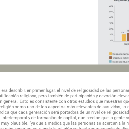
 era describir, en primer lugar, el nivel de religiosidad de las perso
tificación religiosa, pero también de participación y devoción elev
ón general. Esto es consistente con otros estudios que muestran q
religión como uno de los aspectos más relevantes de sus vidas, lo q
indica que cada generación será portadora de un nivel de religiosidad
ón intertemporal y de formación de capital, que predice que la gente
 muy plausible, “ya que a medida que las personas se acercan a la mu
vez más importantes, siendo la religión un fuerte componente de dis