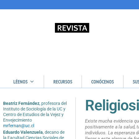
LÉENOS
RECURSOS
CONÓCENOS
SU
Religios
Beatriz Fernández
, profesora del
Instituto de Sociología de la UC y
Centro de Estudios de la Vejez y
Envejecimiento
Existe mucha evidencia que
mrfernan@uc.cl
positivamente a la salud, 
Eduardo Valenzuela
, decano de
individuos. La esperanza 
la Facultad Ciencias Sociales de
llegar a este alargue de fo