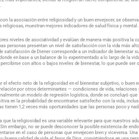
.
n con la asociación entre religiosidad y un buen envejecer, se observa
religiosas, muestran mejores indicadores de salud física y mental.
es niveles de asociatividad y evalúan de manera más positiva la ca
chas personas presentan un nivel de satisfacción con la vida más alt
 de satisfacción de Diener corresponde a un indicador de bienestar su
 donde en base a un balance de lo experimentado a lo largo de la vid
e percibirse con altos o bajos niveles de bienestar, lo que puede s
r el efecto neto de la religiosidad en el bienestar subjetivo, o buen
 relación por otros determinantes — condiciones de vida, relaciones
onalmente un modelo de regresión logística, donde se concluyó que 
sitiva en la probabilidad de encontrarse satisfecho con la vida, inclu
as tienen 1,2 veces más oportunidades que las personas poco y nada
a que la religiosidad es una variable relevante para que nuestros ad
. Sin embargo, no se puede desconocer la posible existencia de endo
mentarse en el caso de personas que envejecen bien y viceversa. Una
su buena calidad de vida al favor de Dios, convirtiéndose en una pe