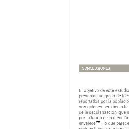
CONCLUSIONES
El objetivo de este estudio
presentan un grado de iden
reportados por la poblaci
son quienes perciben a la 
de la secularización, que 
por la teoría de la elecci
28
envejece
, lo que parece
podrían llegar a ser cada 