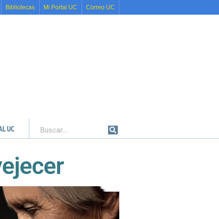
Bibliotecas
Mi Portal UC
Correo UC
AL UC
Buscar
vejecer