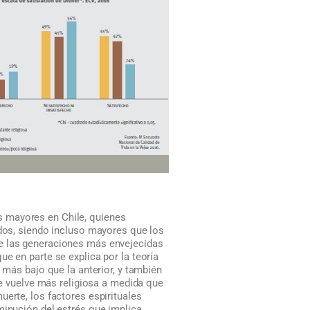
nas mayores en Chile, quienes
ados, siendo incluso mayores que los
ue las generaciones más envejecidas
ue en parte se explica por la teoría
 más bajo que la anterior, y también
 se vuelve más religiosa a medida que
erte, los factores espirituales
minución del estrés que implica