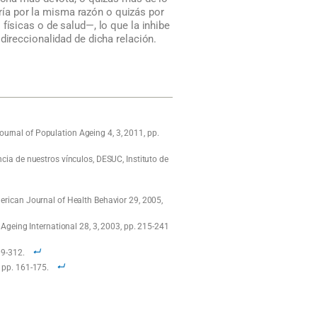
jaría por la misma razón o quizás por
físicas o de salud—, lo que la inhibe
 direccionalidad de dicha relación.
, Journal of Population Ageing 4, 3, 2011, pp.
ancia de nuestros vínculos, DESUC, Instituto de
American Journal of Health Behavior 29, 2005,
, Ageing International 28, 3, 2003, pp. 215-241
09-312.
, pp. 161-175.