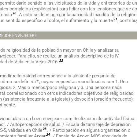
 permite darle sentido a las vicisitudes de la vida y enfrentarlas de
ales complejos (explicación) para lidiar con las tensiones que se a
20
stencia
. A esto se debe agregar la capacidad inaudita de la religió
21
un sentido específico al dolor, el sufrimiento y la muerte
, contrib
 MEJOR ENVEJECER?
 de religiosidad de la población mayor en Chile y analizar su
jecer. Para ello, se realiza un análisis descriptivo de la IV
22
dad de Vida en la Vejez 2016.
a medir religiosidad corresponde a la siguiente pregunta de
 cómo se definiría?”, cuyas respuestas recodificadas son 1. Una
giosa; 2. Más o menos/poco religiosa y 3. Una persona nada
está correlacionado con otros indicadores objetivos de religiosidad,
 (asistencia frecuente a la iglesia) y devoción (oración frecuente),
tinente.
s vinculadas a un buen envejecer son:
Realización de actividad física.
l. / Autopercepción de salud. / Escala de tamizaje de depresión
23
-5, validada en Chile
. / Participación en alguna organización o
24
namiento familiar Apgar
. / Escala de Apoyo MOS abreviada de