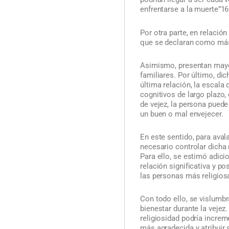
enfrentarse a la muerte”16
Por otra parte, en relació
que se declaran como más 
Asimismo, presentan mayor
familiares. Por último, di
última relación, la escala
cognitivos de largo plazo,
de vejez, la persona pued
un buen o mal envejecer.
En este sentido, para avala
necesario controlar dicha
Para ello, se estimó adici
relación significativa y po
las personas más religios
Con todo ello, se vislumbr
bienestar durante la vejez
religiosidad podría incre
más agradecida y atribuir 