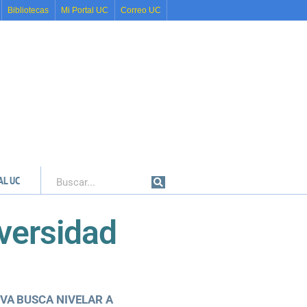
Bibliotecas
Mi Portal UC
Correo UC
AL UC
Buscar
versidad
IVA BUSCA NIVELAR A