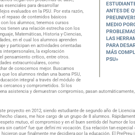
ESTUDIANT
as esenciales para desarrollar
ANTES DE Q
jos evaluados en la PSU. Por esta razón,
n el repaso de contenidos básicos
PREUNIVER
o con los alumnos; tenemos cursos
MEDIO POR
os tienen una relación estrecha con los
PROBLEMAS 
guaje, Matemáticas, Historia y Ciencias,
LAS HERRA
ades, en el cual los alumnos aprenden
PARA DESA
je y participan en actividades orientadas
es interpersonales, la exploración
MÁS COMPL
el pensamiento crítico, entre otros.
PSU»
dades extracurriculares, como
char de conocernos mejor. Buscamos
a que los alumnos rindan una buena PSU,
ucación integral a través del módulo de
es cercanos y comprometidos. Si los
ena asistencia y demuestran compromiso, pasan automáticamente, al
ste proyecto en 2012, siendo estudiante de segundo año de Licencia
 hecho clases, me hice cargo de un grupo de 8 alumnos. Rápidament
 respeto mutuo, el compromiso y en el buen sentido del humor de lo
a sin cartón” fue que definí mi vocación. Esa relación tan especial
a hicieron que finalmente me decidiera por la educación. El PrePreu 