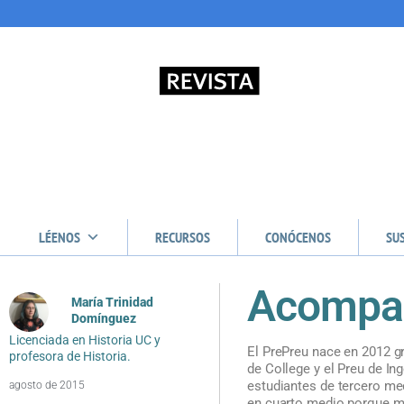
LÉENOS
RECURSOS
CONÓCENOS
SU
Acompañ
María Trinidad
Domínguez
Licenciada en Historia UC y
El PrePreu nace en 2012 gr
profesora de Historia.
de College y el Preu de Ing
estudiantes de tercero med
agosto de 2015
en cuarto medio porque m