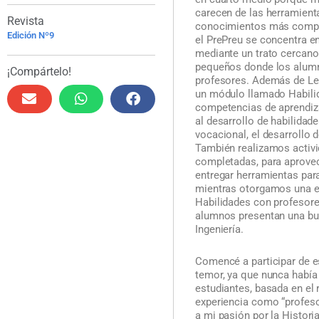
carecen de las herramient
Revista
conocimientos más comple
Edición Nº9
el PrePreu se concentra e
mediante un trato cercan
pequeños donde los alumn
¡Compártelo!
profesores. Además de Len
un módulo llamado Habilid
competencias de aprendiza
al desarrollo de habilidad
vocacional, el desarrollo d
También realizamos activi
completadas, para aprove
entregar herramientas par
mientras otorgamos una ed
Habilidades con profesor
alumnos presentan una bu
Ingeniería.
Comencé a participar de e
temor, ya que nunca había
estudiantes, basada en el
experiencia como “profesor
a mi pasión por la Histori