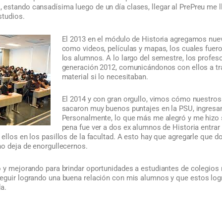
estando cansadísima luego de un día clases, llegar al PrePreu me ll
studios.
El 2013 en el módulo de Historia agregamos nue
como videos, películas y mapas, los cuales fue
los alumnos. A lo largo del semestre, los profes
generación 2012, comunicándonos con ellos a tr
material si lo necesitaban.
El 2014 y con gran orgullo, vimos cómo nuestros
sacaron muy buenos puntajes en la PSU, ingresan
Personalmente, lo que más me alegró y me hizo se
pena fue ver a dos ex alumnos de Historia entrar 
ellos en los pasillos de la facultad. A esto hay que agregarle que 
no deja de enorgullecernos.
o y mejorando para brindar oportunidades a estudiantes de colegios
eguir logrando una buena relación con mis alumnos y que estos lo
a.