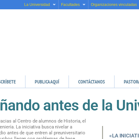
La Universidad
Facultades
Organizaciones vinculadas
SCRÍBETE
PUBLICA AQUÍ
CONTÁCTANOS
PASTOR
ando antes de la Uni
acias al Centro de alumnos de Historia, el
eniería. La iniciativa busca nivelar a
io antes de que entren al preuniversitario
«LA INICIAT
uchos llegan con problemas de base,