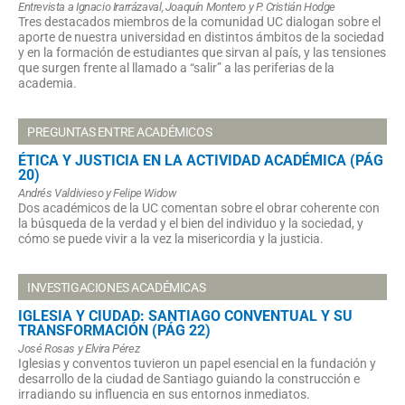
Entrevista a Ignacio Irarrázaval, Joaquín Montero y P. Cristián Hodge
Tres destacados miembros de la comunidad UC dialogan sobre el
aporte de nuestra universidad en distintos ámbitos de la sociedad
y en la formación de estudiantes que sirvan al país, y las tensiones
que surgen frente al llamado a “salir” a las periferias de la
academia.
PREGUNTAS ENTRE ACADÉMICOS
ÉTICA Y JUSTICIA EN LA ACTIVIDAD ACADÉMICA (PÁG
20)
Andrés Valdivieso y Felipe Widow
Dos académicos de la UC comentan sobre el obrar coherente con
la búsqueda de la verdad y el bien del individuo y la sociedad, y
cómo se puede vivir a la vez la misericordia y la justicia.
INVESTIGACIONES ACADÉMICAS
IGLESIA Y CIUDAD: SANTIAGO CONVENTUAL Y SU
TRANSFORMACIÓN (PÁG 22)
José Rosas y Elvira Pérez
Iglesias y conventos tuvieron un papel esencial en la fundación y
desarrollo de la ciudad de Santiago guiando la construcción e
irradiando su influencia en sus entornos inmediatos.