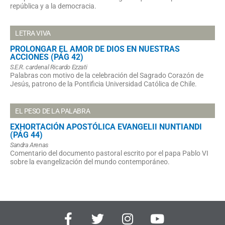
república y a la democracia.
LETRA VIVA
PROLONGAR EL AMOR DE DIOS EN NUESTRAS
ACCIONES (PÁG 42)
S.E.R. cardenal Ricardo Ezzati
Palabras con motivo de la celebración del Sagrado Corazón de
Jesús, patrono de la Pontificia Universidad Católica de Chile.
EL PESO DE LA PALABRA
EXHORTACIÓN APOSTÓLICA EVANGELII NUNTIANDI
(PÁG 44)
Sandra Arenas
Comentario del documento pastoral escrito por el papa Pablo VI
sobre la evangelización del mundo contemporáneo.
F
T
I
Y
a
w
n
o