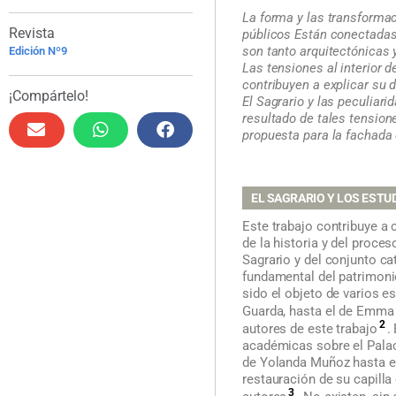
La forma y las transforma
Revista
públicos Están conectadas
son tanto arquitectónicas 
Edición Nº9
Las tensiones al interior 
contribuyen a explicar su d
¡Compártelo!
El Sagrario y las peculiari
resultado de tales tension
propuesta para la fachada 
EL SAGRARIO Y LOS ESTU
Este trabajo contribuye a
de la historia y del proce
Sagrario y del conjunto cat
fundamental del patrimonio
sido el objeto de varios es
Guarda, hasta el de Emm
2
autores de este trabajo
.
académicas sobre el Palac
de Yolanda Muñoz hasta el
restauración de su capill
3