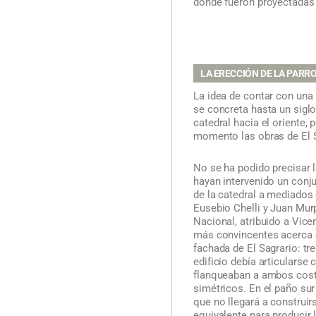
donde fueron proyectadas 
LA ERECCIÓN DE LA PARR
La idea de contar con una 
se concreta hasta un siglo
catedral hacia el oriente,
momento las obras de El S
No se ha podido precisar l
hayan intervenido un conj
de la catedral a mediados d
Eusebio Chelli y Juan Murp
Nacional, atribuido a Vice
más convincentes acerca d
fachada de El Sagrario: tr
edificio debía articularse 
flanqueaban a ambos cost
simétricos. En el paño sur
que no llegará a construir
equivalente para producir 