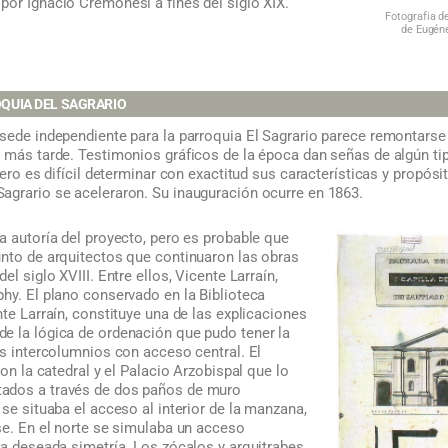
por Ignacio Cremonesi a fines del siglo XIX.
Fotografia d
de Eugéne
OQUIA DEL SAGRARIO
sede independiente para la parroquia El Sagrario parece remontarse 
 más tarde. Testimonios gráficos de la época dan señas de algún tip
 pero es difícil determinar con exactitud sus características y prop
agrario se aceleraron. Su inauguración ocurre en 1863.
a autoría del proyecto, pero es probable que
unto de arquitectos que continuaron las obras
el siglo XVIII. Entre ellos, Vicente Larraín,
hy. El plano conservado en la Biblioteca
nte Larraín, constituye una de las explicaciones
e la lógica de ordenación que pudo tener la
es intercolumnios con acceso central. El
con la catedral y el Palacio Arzobispal que lo
ados a través de dos paños de muro
 se situaba el acceso al interior de la manzana,
se. En el norte se simulaba un acceso
la deseada simetría. Los zócalos y arquitrabes