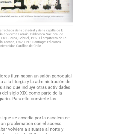
a fachada de la catedral y de la capilla de El
ida a Vicente Larraín. Biblioteca Nacional de
 En: Guarda, Gabriel, 1997. El arquitecto de La
n Toesca, 1752-1799. Santiago: Ediciones
niversidad Católica de Chile
riores iluminaban un salón parroquial
a la liturgia y la administración de
s sino que incluye otras actividades
 del siglo XIX, como parte de la
ario. Para ello convierte las
al que se accedía por la escalera de
ación problemática con el acceso
tar volviera a situarse al norte y