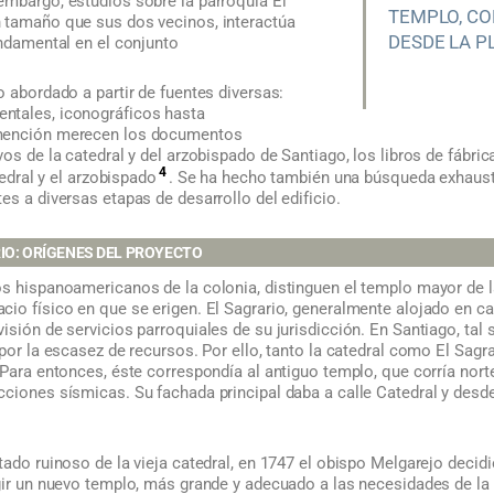
 embargo, estudios sobre la parroquia El
TEMPLO, C
 tamaño que sus dos vecinos, interactúa
DESDE LA P
undamental en el conjunto
o abordado a partir de fuentes diversas:
ntales, iconográficos hasta
 mención merecen los documentos
vos de la catedral y del arzobispado de Santiago, los libros de fábri
4
tedral y el arzobispado
. Se ha hecho también una búsqueda exhausti
es a diversas etapas de desarrollo del edificio.
IO: ORÍGENES DEL PROYECTO
os hispanoamericanos de la colonia, distinguen el templo mayor de l
cio físico en que se erigen. El Sagrario, generalmente alojado en 
isión de servicios parroquiales de su jurisdicción. En Santiago, tal 
 por la escasez de recursos. Por ello, tanto la catedral como El Sag
 Para entonces, éste correspondía al antiguo templo, que corría nort
ciones sísmicas. Su fachada principal daba a calle Catedral y desde
tado ruinoso de la vieja catedral, en 1747 el obispo Melgarejo decidió
gir un nuevo templo, más grande y adecuado a las necesidades de la c