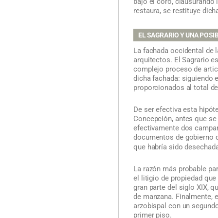
bajo el coro, clausurando 
restaura, se restituye dic
EL SAGRARIO Y UNA POSI
La fachada occidental de l
arquitectos. El Sagrario e
complejo proceso de articu
dicha fachada: siguiendo e
proporcionados al total de
De ser efectiva esta hipót
Concepción, antes que se 
efectivamente dos campana
documentos de gobierno du
que habría sido desechad
La razón más probable para
el litigio de propiedad que
gran parte del siglo XIX, q
de manzana. Finalmente, el
arzobispal con un segundo 
primer piso.