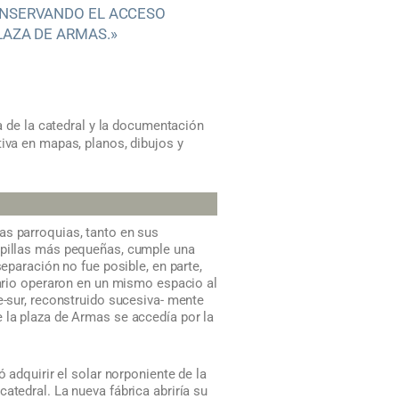
ONSERVANDO EL ACCESO
LAZA DE ARMAS.»
ca de la catedral y la documentación
va en mapas, planos, dibujos y
as parroquias, tanto en sus
capillas más pequeñas, cumple una
separación no fue posible, en parte,
rario operaron en un mismo espacio al
e-sur, reconstruido sucesiva- mente
 la plaza de Armas se accedía por la
 adquirir el solar norponiente de la
atedral. La nueva fábrica abriría su