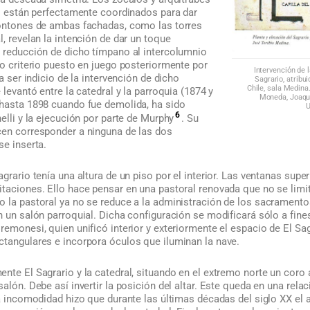
io están perfectamente coordinados para dar
rontones de ambas fachadas, como las torres
l, revelan la intención de dar un toque
a reducción de dicho tímpano al intercolumnio
mo criterio puesto en juego posteriormente por
Intervención de l
ía ser indicio de la intervención de dicho
Sagrario, atribu
Chile, sala Medina.
 levantó entre la catedral y la parroquia (1874 y
Moneda, Joaquí
 hasta 1898 cuando fue demolida, ha sido
U
6
helli y la ejecución por parte de Murphy
. Su
cen corresponder a ninguna de las dos
se inserta.
agrario tenía una altura de un piso por el interior. Las ventanas supe
taciones. Ello hace pensar en una pastoral renovada que no se limita 
o la pastoral ya no se reduce a la administración de los sacramento
n un salón parroquial. Dicha configuración se modificará sólo a fines
remonesi, quien unificó interior y exteriormente el espacio de El Sagr
ctangulares e incorpora óculos que iluminan la nave.
nte El Sagrario y la catedral, situando en el extremo norte un coro 
salón. Debe así invertir la posición del altar. Este queda en una rel
a incomodidad hizo que durante las últimas décadas del siglo XX el al