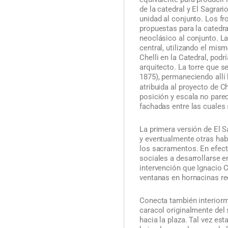
de la catedral y El Sagrar
unidad al conjunto. Los f
propuestas para la catedra
neoclásico al conjunto. L
central, utilizando el mis
Chelli en la Catedral, podr
arquitecto. La torre que se
1875), permaneciendo allí
atribuida al proyecto de C
posición y escala no pare
fachadas entre las cuales 
La primera versión de El S
y eventualmente otras habi
los sacramentos. En efect
sociales a desarrollarse e
intervención que Ignacio C
ventanas en hornacinas re
Conecta también interiorme
caracol originalmente del 
hacia la plaza. Tal vez est