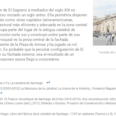
ón de El Sagrario a mediados del siglo XIX es
eso iniciado un siglo antes. Ella permitiría disponer
nte como otras capitales latinoamericanas,
astoral más eficiente y adecuada en la zona central
upa parte del lugar de la antigua catedral de
ección norte sur y construye sobre parte de sus
roquial es la pieza central de la fachada
niente de la Plaza de Armas y ha jugado un rol
n. Es probable que la peculiar configuración de El
Fachada del c
 su fachada exterior, sea el resultado de un
 razones nunca llegó a concretarse.
 y Fe, La catedral de Santiago.
 (2009-2010) La Manzana de la catedral. La trama de la Historia.; Fondecyt Regula
: El Palacio Arzobispal de Santiago de Chile (1810-2010). Una reconstrucción crítica
ilia y Elena Losón (eds.), 2013, Ofrenda y Gracias. Proyecto de Conservación y Restau
ntiago. Libro de Fábrica de la catedral de Santiago. 1747 en adelante (Tomos I y II)