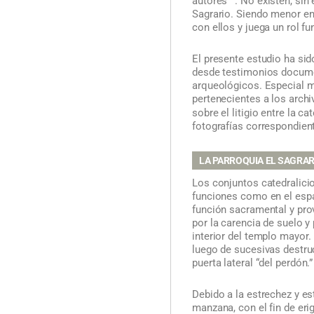
autores
. No existen, sin
Sagrario. Siendo menor en
con ellos y juega un rol f
El presente estudio ha sid
desde testimonios docume
arqueológicos. Especial
pertenecientes a los archi
sobre el litigio entre la ca
fotografías correspondient
LA PARROQUIA EL SAGRAR
Los conjuntos catedralici
funciones como en el espa
función sacramental y prov
por la carencia de suelo y
interior del templo mayor.
luego de sucesivas destruc
puerta lateral “del perdón.”
Debido a la estrechez y es
manzana, con el fin de eri