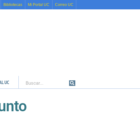
Bibliotecas
Mi Portal UC
Correo UC
AL UC
Buscar
junto