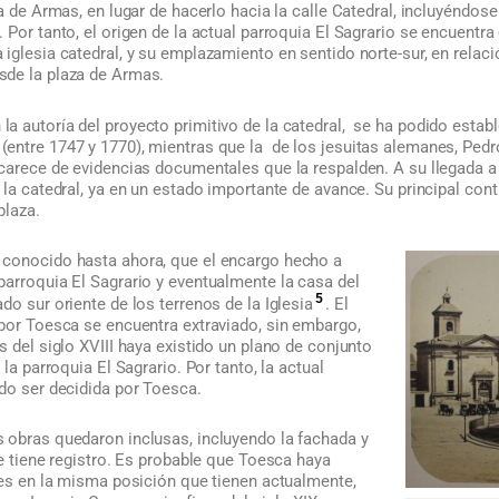
za de Armas, en lugar de hacerlo hacia la calle Catedral, incluyéndos
 Por tanto, el origen de la actual parroquia El Sagrario se encuentr
iglesia catedral, y su emplazamiento en sentido norte-sur, en relaci
sde la plaza de Armas.
 autoría del proyecto primitivo de la catedral, se ha podido estable
entre 1747 y 1770), mientras que la de los jesuitas alemanes, Ped
 carece de evidencias documentales que la respalden. A su llegada a
 la catedral, ya en un estado importante de avance. Su principal cont
plaza.
 conocido hasta ahora, que el encargo hecho a
parroquia El Sagrario y eventualmente la casa del
5
do sur oriente de los terrenos de la Iglesia
. El
 por Toesca se encuentra extraviado, sin embargo,
s del siglo XVIII haya existido un plano de conjunto
 la parroquia El Sagrario. Por tanto, la actual
udo ser decidida por Toesca.
 obras quedaron inclusas, incluyendo la fachada y
se tiene registro. Es probable que Toesca haya
res en la misma posición que tienen actualmente,