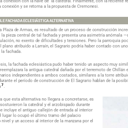
la conexión con la nave de la catedral. Finalmente, con la reciente r
ha conexión y se retorna a la propuesta de Cremonesi.
BLE FACHADA ECLESIÁSTICA ALTERNATIVA
a Plaza de Armas, es resultado de un proceso de construcción incre
s la pieza central de tal fachada y presenta una asimetría anómala —
lación, no exento de dificultades y tensiones. Pero la parroquia pod
l plano atribuido a Larraín, el Sagrario podría haber contado con u
 la fachada.
esis, la fachada eclesiástica pudo haber tenido un aspecto muy simil
reemplazara la antigua catedral dañada por el terremoto de Chillán 
rios independientes a ambos costados, similares a la torre atribu
rante el período de construcción de El Sagrario hablan de la posibi
7
a
.
 que esta alternativa no llegara a concretarse, es
 sostuvieron la catedral y el arzobispado durante
ue incluye el antiguo callejón de entrada al interior
 lugar lo ocupó el último tramo del palacio
nivel y un acceso al interior de la manzana por el