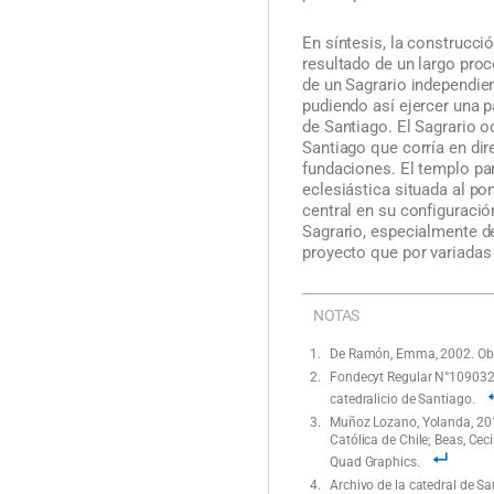
En síntesis, la construcci
resultado de un largo proc
de un Sagrario independie
pudiendo así ejercer una p
de Santiago. El Sagrario oc
Santiago que corría en dir
fundaciones. El templo par
eclesiástica situada al po
central en su configuració
Sagrario, especialmente de
proyecto que por variadas
NOTAS
De Ramón, Emma, 2002. Obra
Fondecyt Regular N°1090325
catedralicio de Santiago.
Muñoz Lozano, Yolanda, 2010
Católica de Chile; Beas, Cec
Quad Graphics.
Archivo de la catedral de Sa