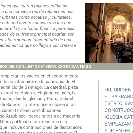
ciones que sufren muchos edificios
 a una compleja red de relaciones que
y urbanas como sociales y culturales.
de esta red con frecuencia son las que
esarrollo y su forma final. La parroquia
dades de su frente principal podrían ser
es y la expresión fragmentaria de una
eclesiástica que no llegó a concretarse.
DIOS DEL CONJUNTO CATEDRALICIO DE SANTIAGO
 completar los vacíos en el conocimiento
so de construcción de la parroquia de El
edralicio de Santiago. La catedral, pieza
«EL ORIGEN
 arquitectónico y religioso del país, ha
EL SAGRARI
tudios, desde Iglesias y Porte, Gabriel
ESTRECHAM
1
a de Ramón
, y otros que incluyen a los
CONSTRUCC
 Existen también contribuciones
io Arzobispal, desde la tesis de maestría
IGLESIA CAT
 libro publicado con ocasión de la
EMPLAZAMI
a que incluye contribuciones de destacados
SUR, EN RE