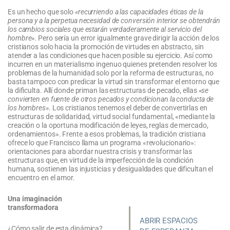
Es un hecho que solo
«recurriendo a las capacidades éticas de la
persona y a la perpetua necesidad de conversión interior se obtendrán
los cambios sociales que estarán verdaderamente al servicio del
hombre»
. Pero sería un error igualmente grave dirigir la acción de los
cristianos solo hacia la promoción de virtudes en abstracto, sin
atender a las condiciones que hacen posible su ejercicio. Así como
incurren en un materialismo ingenuo quienes pretenden resolver los
problemas de la humanidad solo por la reforma de estructuras, no
basta tampoco con predicar la virtud sin transformar el entorno que
la dificulta. Allí donde priman las estructuras de pecado, ellas
«se
convierten en fuente de otros pecados y condicionan la conducta de
los hombres»
. Los cristianos tenemos el deber de convertirlas en
estructuras de solidaridad, virtud social fundamental, «mediante la
creación o la oportuna modificación de leyes, reglas de mercado,
ordenamientos». Frente a esos problemas, la tradición cristiana
ofrece lo que Francisco llama un programa «revolucionario»:
orientaciones para abordar nuestra crisis y transformar las
estructuras que, en virtud de la imperfección de la condición
humana, sostienen las injusticias y desigualdades que dificultan el
encuentro en el amor.
Una imaginación
transformadora
ABRIR ESPACIOS
¿Cómo salir de esta dinámica?