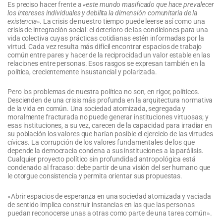
Es preciso hacer frente a
«este mundo masificado que hace prevalecer
los intereses individuales y debilita la dimensión comunitaria de la
existencia»
. La crisis de nuestro tiempo puede leerse así como una
crisis de integración social: el deterioro de las condiciones para una
vida colectiva cuyas prácticas cotidianas estén informadas por la
virtud. Cada vez resulta más difícil encontrar espacios de trabajo
común entre pares y hacer de la reciprocidad un valor estable en las
relaciones entre personas. Esos rasgos se expresan también en la
política, crecientemente insustancial y polarizada.
Pero los problemas de nuestra política no son, en rigor, políticos.
Descienden de una crisis más profunda en la arquitectura normativa
de la vida en común. Una sociedad atomizada, segregada y
moralmente fracturada no puede generar instituciones virtuosas; y
esas instituciones, a su vez, carecen de la capacidad para irradiar en
su población los valores que harían posible el ejercicio de las virtudes
cívicas. La corrupción de los valores fundamentales de los que
depende la democracia condena a sus instituciones a la parálisis.
Cualquier proyecto político sin profundidad antropológica está
condenado al fracaso: debe partir de una visión del ser humano que
le otorgue consistencia y permita orientar sus propuestas.
«Abrir espacios de esperanza en una sociedad atomizada y vaciada
de sentido implica construir instancias en las que las personas
puedan reconocerse unas a otras como parte de una tarea común».