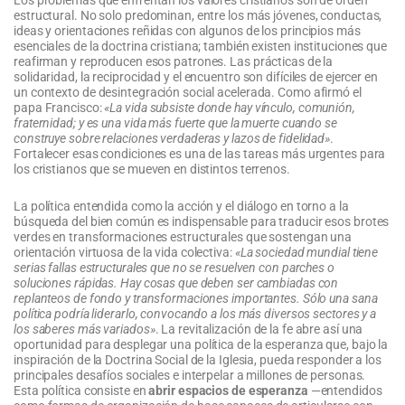
estructural. No solo predominan, entre los más jóvenes, conductas,
ideas y orientaciones reñidas con algunos de los principios más
esenciales de la doctrina cristiana; también existen instituciones que
reafirman y reproducen esos patrones. Las prácticas de la
solidaridad, la reciprocidad y el encuentro son difíciles de ejercer en
un contexto de desintegración social acelerada. Como afirmó el
papa Francisco:
«La vida subsiste donde hay vínculo, comunión,
fraternidad; y es una vida más fuerte que la muerte cuando se
construye sobre relaciones verdaderas y lazos de fidelidad»
.
Fortalecer esas condiciones es una de las tareas más urgentes para
los cristianos que se mueven en distintos terrenos.
La política entendida como la acción y el diálogo en torno a la
búsqueda del bien común es indispensable para traducir esos brotes
verdes en transformaciones estructurales que sostengan una
orientación virtuosa de la vida colectiva:
«La sociedad mundial tiene
serias fallas estructurales que no se resuelven con parches o
soluciones rápidas. Hay cosas que deben ser cambiadas con
replanteos de fondo y transformaciones importantes. Sólo una sana
política podría liderarlo, convocando a los más diversos sectores y a
los saberes más variados»
. La revitalización de la fe abre así una
oportunidad para desplegar una política de la esperanza que, bajo la
inspiración de la Doctrina Social de la Iglesia, pueda responder a los
principales desafíos sociales e interpelar a millones de personas.
Esta política consiste en
abrir espacios de esperanza
—entendidos