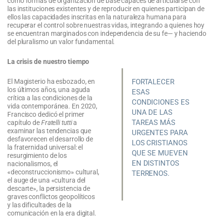
como formas de organización de base capaces de articularse con
las instituciones existentes y de reproducir en quienes participan de
ellos las capacidades inscritas en la naturaleza humana para
recuperar el control sobre nuestras vidas, integrando a quienes hoy
se encuentran marginados con independencia de su fe— y haciendo
del pluralismo un valor fundamental.
La crisis de nuestro tiempo
El Magisterio ha esbozado, en
FORTALECER
los últimos años, una aguda
ESAS
crítica a las condiciones de la
CONDICIONES ES
vida contemporánea. En 2020,
UNA DE LAS
Francisco dedicó el primer
TAREAS MÁS
capítulo de
Fratelli tutti
a
examinar las tendencias que
URGENTES PARA
desfavorecen el desarrollo de
LOS CRISTIANOS
la fraternidad universal: el
QUE SE MUEVEN
resurgimiento de los
EN DISTINTOS
nacionalismos, el
«deconstruccionismo» cultural,
TERRENOS.
el auge de una «cultura del
descarte», la persistencia de
graves conflictos geopolíticos
y las dificultades de la
comunicación en la era digital.