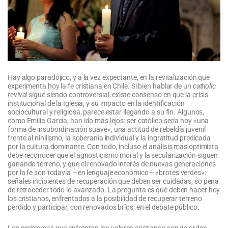
Hay algo paradójico, y a la vez expectante, en la revitalización que
experimenta hoy la fe cristiana en Chile. Si bien hablar de un
catholic
revival
sigue siendo controversial, existe consenso en que la crisis
institucional de la Iglesia, y su impacto en la identificación
sociocultural y religiosa, parece estar llegando a su fin. Algunos,
como Emilia García, han ido más lejos: ser católico sería hoy «una
forma de insubordinación suave», una actitud de rebeldía juvenil
frente al nihilismo, la soberanía individual y la ingratitud predicada
por la cultura dominante. Con todo, incluso el análisis más optimista
debe reconocer que el agnosticismo moral y la secularización siguen
ganando terreno, y que el renovado interés de nuevas generaciones
por la fe son todavía —en lenguaje económico— «brotes verdes»:
señales incipientes de recuperación que deben ser cuidadas, so pena
de retroceder todo lo avanzado. La pregunta es qué deben hacer hoy
los cristianos, enfrentados a la posibilidad de recuperar terreno
perdido y participar, con renovados bríos, en el debate público.
Los problemas que enfrentan los valores cristianos son de orden