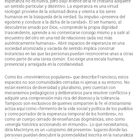
esperanza no es nueva, pero bajo el lente de la fe cristiana adquiere
un sentido particular y distintivo. La esperanza es una virtud
teologal: proviene de la voluntad divina y orienta a los seres
humanos en la búsqueda de la verdad. Su impulso «preserva del
egoísmo y conduce a la dicha de la caridad». El ser humano, al
descubrirse amado por Dios, «comprende la propia dignidad
trascendente, aprende a no contentarse consigo mismo y a salir al
encuentro del otro en una red de relaciones cada vez más
auténticamente humanas». Abrir espacios de esperanza en una
sociedad atomizada y vaciada de sentido implica construir
instancias en las que las personas puedan reconocerse unas a otras
como parte de una tarea común. Eso exige una escala humana,
presencial y arraigada en la cotidianeidad.
Como los «movimientos populares» que describe Francisco, estos
espacios no son comunidades cerradas ni ajenas a su entorno. No
están exentos de diversidad y pluralismo, pero cuentan con
mecanismos pedagógicos y deliberativos para resolver conflictos y
adquirir una comprensión más rica del disenso y la tolerancia.
Tampoco son exclusivos de quienes comparten la fe: el cristianismo
actúa aquí como «fermento de la vida social y política de los pueblos
y como portador de la esperanza temporal de los hombres»; no
como un cuerpo cerrado de enseñanzas dogmáticas, sino como
«energía histórica accionando en el mundo». Lo que necesitamos,
diría MacIntyre, es un «utopismo del presente»: lugares donde las
personas puedan descubrir la potencialidad inscrita en la naturaleza