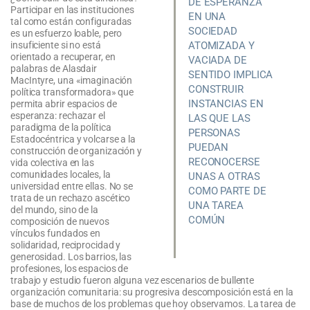
DE ESPERANZA
Participar en las instituciones
EN UNA
tal como están configuradas
SOCIEDAD
es un esfuerzo loable, pero
ATOMIZADA Y
insuficiente si no está
orientado a recuperar, en
VACIADA DE
palabras de Alasdair
SENTIDO IMPLICA
MacIntyre, una «imaginación
CONSTRUIR
política transformadora» que
INSTANCIAS EN
permita abrir espacios de
esperanza: rechazar el
LAS QUE LAS
paradigma de la política
PERSONAS
Estadocéntrica y volcarse a la
PUEDAN
construcción de organización y
RECONOCERSE
vida colectiva en las
comunidades locales, la
UNAS A OTRAS
universidad entre ellas. No se
COMO PARTE DE
trata de un rechazo ascético
UNA TAREA
del mundo, sino de la
COMÚN
composición de nuevos
vínculos fundados en
solidaridad, reciprocidad y
generosidad. Los barrios, las
profesiones, los espacios de
trabajo y estudio fueron alguna vez escenarios de bullente
organización comunitaria: su progresiva descomposición está en la
base de muchos de los problemas que hoy observamos. La tarea de