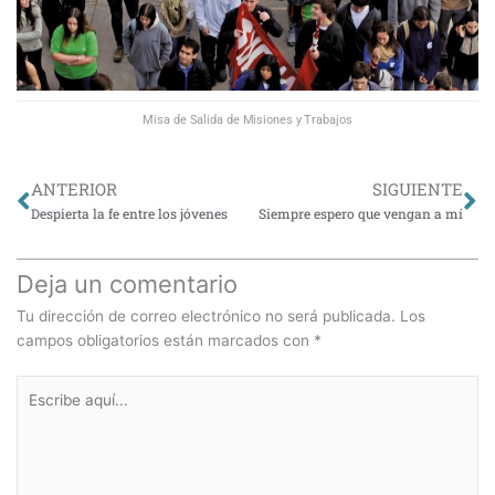
Misa de Salida de Misiones y Trabajos
Ant
Si
ANTERIOR
SIGUIENTE
Despierta la fe entre los jóvenes
Siempre espero que vengan a mí
Deja un comentario
Tu dirección de correo electrónico no será publicada.
Los
campos obligatorios están marcados con
*
Escribe
aquí...