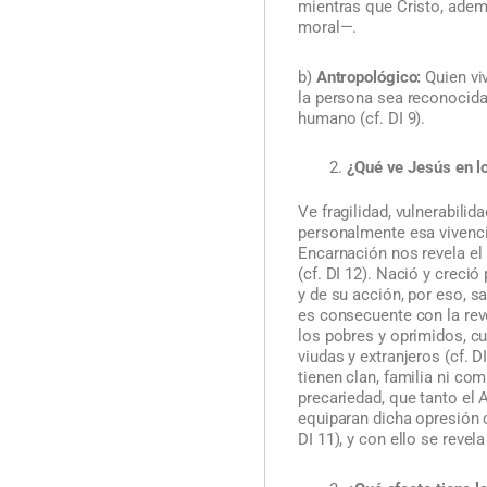
mientras que Cristo, ademá
moral—.
b)
Antropológico:
Quien viv
la persona sea reconocid
humano (cf. DI 9).
¿Qué ve Jesús en l
Ve fragilidad, vulnerabili
personalmente esa vivencia
Encarnación nos revela el 
(cf. DI 12). Nació y creció
y de su acción, por eso, sa
es consecuente con la rev
los pobres y oprimidos, c
viudas y extranjeros (cf. D
tienen clan, familia ni com
precariedad, que tanto e
equiparan dicha opresión co
DI 11), y con ello se reve