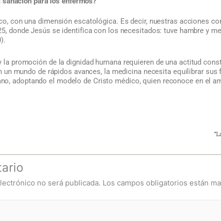
a sanación para los enfermos?
ico, con una dimensión escatológica. Es decir, nuestras acciones cons
 25, donde Jesús se identifica con los necesitados: tuve hambre y m
).
 y la promoción de la dignidad humana requieren de una actitud cons
. En un mundo de rápidos avances, la medicina necesita equilibrar su
o, adoptando el modelo de Cristo médico, quien reconoce en el am
“L
ario
lectrónico no será publicada.
Los campos obligatorios están m