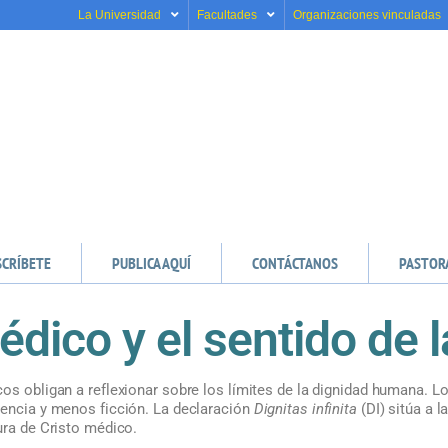
La Universidad
Facultades
Organizaciones vinculadas
SCRÍBETE
PUBLICA AQUÍ
CONTÁCTANOS
PASTOR
édico y el sentido de 
os obligan a reflexionar sobre los límites de la dignidad humana. L
iencia y menos ficción. La declaración
Dignitas infinita
(DI) sitúa a l
ura de Cristo médico.