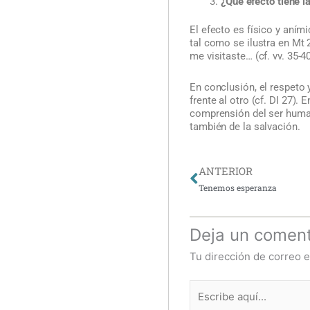
¿Qué efecto tiene l
El efecto es físico y aním
tal como se ilustra en Mt
me visitaste… (cf. vv. 35-40
En conclusión, el respeto
frente al otro (cf. DI 27)
comprensión del ser human
también de la salvación.
Ant
ANTERIOR
Tenemos esperanza
Deja un coment
Tu dirección de correo e
Escribe
aquí...