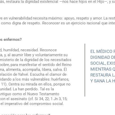
s, restaura la dignidad existencial —nos hace hijos en el Hijo—, y 
e en vulnerabilidad necesita máximo: apoyo, respeto y amor. La rest
a como digna de respeto.
Reconocer
es un ejercicio racional que int
os enfermos?
dad, humildad, necesidad. Reconoce
EL MÉDICO 
, y, al asumir libre y voluntariamente su
DIGNIDAD D
misterio de la dignidad de los necesitados
SOCIAL, EXI
 pobre, para manifestar el sentido del Reino
MIENTRAS Q
na, alimenta, acompaña, libera, salva. Él
elación de Yahvé. Escucha el clamor de
RESTAURA L
uidando a los más vulnerables: huérfanos,
Y SANA LA 
I 11). Centra su mirada en ellos, porque no
unidad. La han perdido. Tal es la
l Antiguo como el Nuevo Testamento
n el asesinato (cf. Si 34, 22; 1 Jn 3, 15;
la el imperativo del compromiso social.