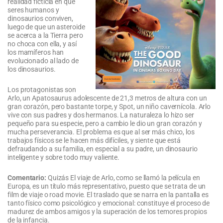
realidad ficticia en que
seres humanos y
dinosaurios conviven,
luego de que un asteroide
se acerca a la Tierra pero
no choca con ella, y así
los mamíferos han
evolucionado al lado de
los dinosaurios.
Los protagonistas son
Arlo, un Apatosaurus adolescente de 21,3 metros de altura con un
gran corazón, pero bastante torpe, y Spot, un niño cavernícola. Arlo
vive con sus padres y dos hermanos. La naturaleza lo hizo ser
pequeño para su especie, pero a cambio le dio un gran corazón y
mucha perseverancia. El problema es que al ser más chico, los
trabajos físicos se le hacen más difíciles, y siente que está
defraudando a su familia, en especial a su padre, un dinosaurio
inteligente y sobre todo muy valiente.
Comentario:
Quizás El viaje de Arlo, como se llamó la película en
Europa, es un título más representativo, puesto que se trata de un
film de viaje o road movie. El traslado que se narra en la pantalla es
tanto físico como psicológico y emocional: constituye el proceso de
madurez de ambos amigos y la superación de los temores propios
de la infancia.