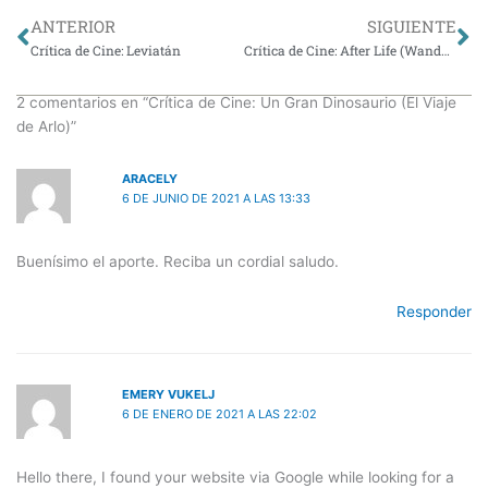
Ant
Si
ANTERIOR
SIGUIENTE
Crítica de Cine: Leviatán
Crítica de Cine: After Life (Wandafuru raifu)
2 comentarios en “Crítica de Cine: Un Gran Dinosaurio (El Viaje
de Arlo)”
ARACELY
6 DE JUNIO DE 2021 A LAS 13:33
Buenísimo el aporte. Reciba un cordial saludo.
Responder
EMERY VUKELJ
6 DE ENERO DE 2021 A LAS 22:02
Hello there, I found your website via Google while looking for a