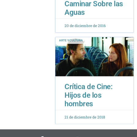
20 de diciembre de 2016
ARTE Y CULTURA
Crítica de Cine:
Hijos de los
hombres
21 de diciembre de 2018
F
T
I
Y