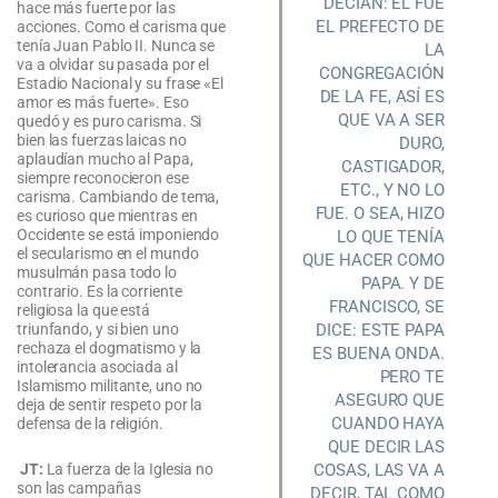
DECÍAN: ÉL FUE
hace más fuerte por las
EL PREFECTO DE
acciones. Como el carisma que
tenía Juan Pablo II. Nunca se
LA
va a olvidar su pasada por el
CONGREGACIÓN
Estadio Nacional y su frase «El
DE LA FE, ASÍ ES
amor es más fuerte». Eso
QUE VA A SER
quedó y es puro carisma. Si
bien las fuerzas laicas no
DURO,
aplaudían mucho al Papa,
CASTIGADOR,
siempre reconocieron ese
ETC., Y NO LO
carisma. Cambiando de tema,
FUE. O SEA, HIZO
es curioso que mientras en
Occidente se está imponiendo
LO QUE TENÍA
el secularismo en el mundo
QUE HACER COMO
musulmán pasa todo lo
PAPA. Y DE
contrario. Es la corriente
FRANCISCO, SE
religiosa la que está
DICE: ESTE PAPA
triunfando, y si bien uno
rechaza el dogmatismo y la
ES BUENA ONDA.
intolerancia asociada al
PERO TE
Islamismo militante, uno no
ASEGURO QUE
deja de sentir respeto por la
CUANDO HAYA
defensa de la religión.
QUE DECIR LAS
COSAS, LAS VA A
JT:
La fuerza de la Iglesia no
son las campañas
DECIR, TAL COMO