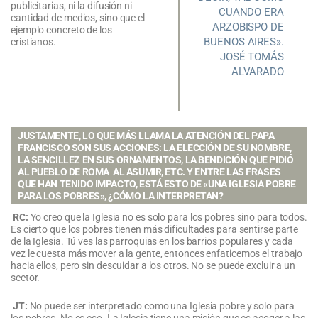
publicitarias, ni la difusión ni
CUANDO ERA
cantidad de medios, sino que el
ARZOBISPO DE
ejemplo concreto de los
BUENOS AIRES».
cristianos.
JOSÉ TOMÁS
ALVARADO
JUSTAMENTE, LO QUE MÁS LLAMA LA ATENCIÓN DEL PAPA
FRANCISCO SON SUS ACCIONES: LA ELECCIÓN DE SU NOMBRE,
LA SENCILLEZ EN SUS ORNAMENTOS, LA BENDICIÓN QUE PIDIÓ
AL PUEBLO DE ROMA AL ASUMIR, ETC. Y ENTRE LAS FRASES
QUE HAN TENIDO IMPACTO, ESTÁ ESTO DE «UNA IGLESIA POBRE
PARA LOS POBRES», ¿CÓMO LA INTERPRETAN?
RC:
Yo creo que la Iglesia no es solo para los pobres sino para todos.
Es cierto que los pobres tienen más dificultades para sentirse parte
de la Iglesia. Tú ves las parroquias en los barrios populares y cada
vez le cuesta más mover a la gente, entonces enfaticemos el trabajo
hacia ellos, pero sin descuidar a los otros. No se puede excluir a un
sector.
JT:
No puede ser interpretado como una Iglesia pobre y solo para