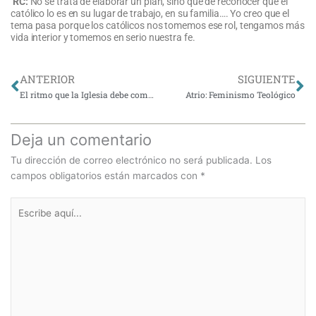
RC:
No se trata de elaborar un plan, sino que de reconocer que el
católico lo es en su lugar de trabajo, en su familia…. Yo creo que el
tema pasa porque los católicos nos tomemos ese rol, tengamos más
vida interior y tomemos en serio nuestra fe.
Ant
Si
ANTERIOR
SIGUIENTE
El ritmo que la Iglesia debe comprender
Atrio: Feminismo Teológico
Deja un comentario
Tu dirección de correo electrónico no será publicada.
Los
campos obligatorios están marcados con
*
Escribe
aquí...