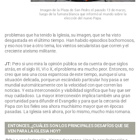
Imagen de la Plaza de San Pedro el pasado 13 de marzo,
luego de la fumata blanca que informó al mundo sobre la
elección del nuevo Papa.
problemas que ha tenido la Iglesia, su imagen, que se ha visto
desgastada en el último tiempo. Han habido episodios bochornosos,
y eso nos trae a otro tema, los vientos secularistas que corren y el
creciente ateísmo militante.
JT:
Pero si uno mira la opinión pública se da cuenta de que siglos
atrás, en el siglo III, VI o X, el problema era mucho peor. Entonces, no
creo que sea una cosa espantosa de este tiempo, aunque sí una
situación delicada, porque un escándalo particular hoy pasa a ser
mundial automáticamente con la velocidad con que corren las
noticias. Y esta interconexión y visibilidad significa que hay que ser
muy cuidadoso. La mayor interconexión implica también una gran
oportunidad para difundir el Evangelio y para que la cercanía del
Papa con los fieles sea ahora muchísimo mayor que en épocas
pasadas. La Iglesia será ahora, por lo mismo, mucho más romana.
ENTONCES, ¿CUÁLES SON LOS PRINCIPALES DESAFÍOS QUE SE
VEN PARA LA IGLESIA HOY?