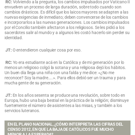
RC:
Volviendo a la pregunta, los cambios impulsados por Vaticano II
envuelven un proceso de larga duración, sobre todo cuando son
cambios drásticos. Es difícil que los laicos mayores se adapten a las
nuevas exigencias de inmediato; deben convencerse de los cambios
e incorporarlos a las nuevas generaciones. Los cambios impulsados
por el Concilio también afectaron a los religiosos. Se les pidió a los
sacerdotes salir al mundo y a algunos les costó hacerlo sin perder su
identidad.
JT:
O entendieron cualquier cosa por eso.
RC:
Yo era estudiante acá en la Católica y de mi generación por lo
menos un religioso colgó la sotana y una religiosa dejó los hábitos.
Un buen día llega una niña con una falda y me dice: «¿No me
reconoce? Soy la madre…..». Para ellos debió ser un trauma y para
mucha gente de su generación.
JT:
En los años sesenta se produce una revolución, sobre todo en
Europa, hubo una baja bestial en la práctica de la religión; disminuye
fuertemente el número de asistentes a las misas, y también a los
servicios luteranos.
EN EL PLANO NACIONAL, ¿CÓMO INTERPRETA LAS CIFRAS DEL
CENSO 2012, EN QUE LA BAJA DE CATÓLICOS FUE MUCHO
MENOR A LA ESPERADA?