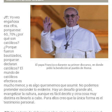
JT:
Yo veo
engañosa
esa cifra,
porque ese
60, 70% ¿por
qué son
católicos?
¿Porque
fueron
bautizados,
porque se
declaran
El papa Francisco durante su primer discurso, en donde
católicos? El
pidió la bendición al pueblo de Roma.
mundo de
católicos
efectivos es
mucho menor, y es algo que tenemos que asumir. No podemos
pretender esconder lo evidente. Hay un desafío grande ahí,
evangelizar la cultura, aunque es fácil decirlo y otra cosa muy
distinta es llevarlo a cabo. Para ellos creo que la única forma es el
testimonio personal.