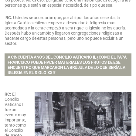
los pobres. No es eso. La Iglesia tiene una misión que es acoger a las
personas que están en especial necesidad, del tipo que sea.
RC:
Ustedes se acordarán que, por ahí por los años sesenta, la
Iglesia Católica chilena empezó a descuidar la feligresía más
acomodada y la gente empezó a sentir que la Iglesia no los quería.
Después hubo un cambio y llegaron congregaciones religiosas a
hacerse cargo de estas personas, pero uno no puede excluir a un
sector.
A CINCUENTA AÑOS DEL CONCILIO VATICANO II, ¿CÓMO EL PAPA
FRANCISCO PUEDE HACER MATERIALES LOS FRUTOS DE ESE
ENCUENTRO QUE MARCARON LA BRÚJULA DE LO QUE SERÍA LA
IGLESIA EN EL SIGLO XXI?
RC:
El
Concilio
Vaticano II
fue un
evento muy
importante,
tanto como
el Concilio
de Trento