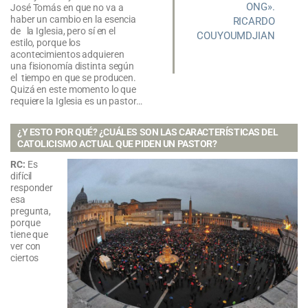
ONG».
José Tomás en que no va a
haber un cambio en la esencia
RICARDO
de la Iglesia, pero sí en el
COUYOUMDJIAN
estilo, porque los
acontecimientos adquieren
una fisionomía distinta según
el tiempo en que se producen.
Quizá en este momento lo que
requiere la Iglesia es un pastor…
¿Y ESTO POR QUÉ? ¿CUÁLES SON LAS CARACTERÍSTICAS DEL
CATOLICISMO ACTUAL QUE PIDEN UN PASTOR?
RC:
Es
difícil
responder
esa
pregunta,
porque
tiene que
ver con
ciertos