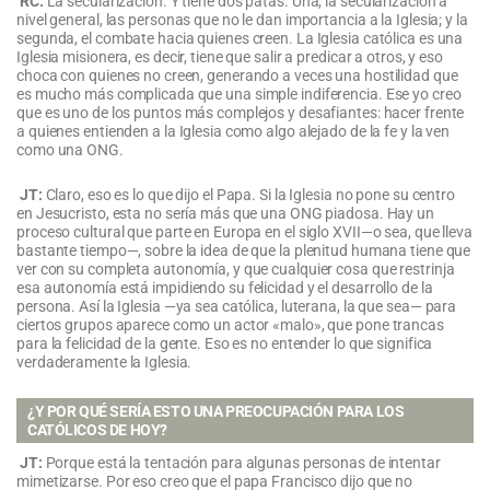
RC:
La secularización. Y tiene dos patas. Una, la secularización a
nivel general, las personas que no le dan importancia a la Iglesia; y la
segunda, el combate hacia quienes creen. La Iglesia católica es una
Iglesia misionera, es decir, tiene que salir a predicar a otros, y eso
choca con quienes no creen, generando a veces una hostilidad que
es mucho más complicada que una simple indiferencia. Ese yo creo
que es uno de los puntos más complejos y desafiantes: hacer frente
a quienes entienden a la Iglesia como algo alejado de la fe y la ven
como una ONG.
JT:
Claro, eso es lo que dijo el Papa. Si la Iglesia no pone su centro
en Jesucristo, esta no sería más que una ONG piadosa. Hay un
proceso cultural que parte en Europa en el siglo XVII—o sea, que lleva
bastante tiempo—, sobre la idea de que la plenitud humana tiene que
ver con su completa autonomía, y que cualquier cosa que restrinja
esa autonomía está impidiendo su felicidad y el desarrollo de la
persona. Así la Iglesia —ya sea católica, luterana, la que sea— para
ciertos grupos aparece como un actor «malo», que pone trancas
para la felicidad de la gente. Eso es no entender lo que significa
verdaderamente la Iglesia.
¿Y POR QUÉ SERÍA ESTO UNA PREOCUPACIÓN PARA LOS
CATÓLICOS DE HOY?
JT:
Porque está la tentación para algunas personas de intentar
mimetizarse. Por eso creo que el papa Francisco dijo que no