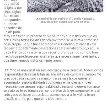
que marcó
la Iglesia por
cinco siglos.
Son cosas
La catedral de San Pedro en el Concilio Vaticano II,
tan grandes
convocado por el papa Juan XXIII en 1959.
que no se
absorben de
un día para
otro, esto tiene un proceso de siglos. Y hay que insistir en que los
fieles laicos todos los días tienen que tomarse la Iglesia como una
cosa propia. Lo que fue planteado en el Concilio Vaticano II va a
requerir probablemente generaciones para ser absorbido, y aquí el
papa Francisco va a tener que seguir profundizando como lo han
hecho sus predecesores, una tarea que necesariamente es lenta, y
que tiene tiempos históricamente largos.
JT:
Y no es una cuestión solo del clero y de la jerarquía, todos somos
responsables de sacar la Iglesia adelante y de cumplir su misión. Yo
creo que cada vez uno va a encontrarse más laicos que están
asumiendo responsabilidades concretas en la Iglesia, y no es
necesario que tengan responsabilidad directa sino que es tomarse
en serio su fe, es tomarse en serio el bien de la gente que se tiene al
lado y eso es hacer apostolado, acercarnos a la fe, vivir la fe: un
desafío enorme pero que lo ha sido siempre.