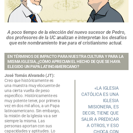
A poco tiempo de la elección del nuevo sucesor de Pedro,
dos profesores de la UC analizan e interpretan los desafíos
que este nombramiento trae para el cristianismo actual.
EN TÉRMINOS DE IMPACTO PARA NUESTRA CULTURA Y PARA LA
MISMA IGLESIA, ¿CÓMO APRECIAN EL HECHO DE QUE SE HAYA
ELEGIDO UN PAPA LATINOAMERICANO?
José Tomás Alvarado (JT):
Creo que históricamente es
una muestra muy elocuente de
«LA IGLESIA
una cierta vuelta de peso
CATÓLICA ES UNA
específico. Históricamente es
IGLESIA
muy potente tener, por primera
vez en dos mil años, a un Papa
MISIONERA, ES
latinoamericano. Sin embargo,
DECIR, TIENE QUE
la misión de la Iglesia va a ser
SALIR A PREDICAR
siempre la misma. Las
A OTROS, Y ESO
personas aportan con sus
capacidades y aptitudes. Lo
CHOCA CON