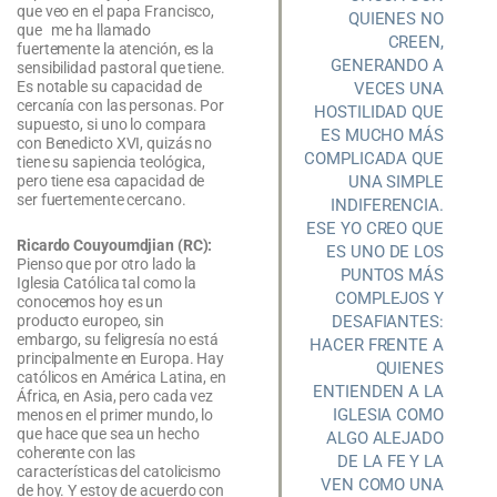
que veo en el papa Francisco,
QUIENES NO
que me ha llamado
CREEN,
fuertemente la atención, es la
GENERANDO A
sensibilidad pastoral que tiene.
Es notable su capacidad de
VECES UNA
cercanía con las personas. Por
HOSTILIDAD QUE
supuesto, si uno lo compara
ES MUCHO MÁS
con Benedicto XVI, quizás no
COMPLICADA QUE
tiene su sapiencia teológica,
UNA SIMPLE
pero tiene esa capacidad de
ser fuertemente cercano.
INDIFERENCIA.
ESE YO CREO QUE
Ricardo Couyoumdjian (RC):
ES UNO DE LOS
Pienso que por otro lado la
PUNTOS MÁS
Iglesia Católica tal como la
COMPLEJOS Y
conocemos hoy es un
DESAFIANTES:
producto europeo, sin
embargo, su feligresía no está
HACER FRENTE A
principalmente en Europa. Hay
QUIENES
católicos en América Latina, en
ENTIENDEN A LA
África, en Asia, pero cada vez
IGLESIA COMO
menos en el primer mundo, lo
que hace que sea un hecho
ALGO ALEJADO
coherente con las
DE LA FE Y LA
características del catolicismo
VEN COMO UNA
de hoy. Y estoy de acuerdo con