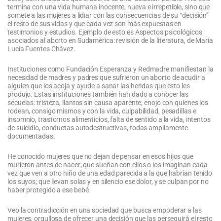
termina con una vida humana inocente, nueva e irrepetible, sino que
somete a las mujeres a lidiar con las consecuencias de su “decisión”
el resto de sus vidas y que cada vez son más expuestas en
testimonios y estudios. Ejemplo de esto es Aspectos psicológicos
asociados al aborto en Sudamérica: revisión de la literatura, de María
Lucía Fuentes Chávez.
Instituciones como Fundación Esperanza y Redmadre manifiestan la
necesidad de madres y padres que sufrieron un aborto de acudir a
alguien que los acoja y ayude a sanar las heridas que esto les
produjo. Estas instituciones también han dado a conocer las
secuelas: tristeza, llantos sin causa aparente, enojo con quienes los
rodean, consigo mismos y con la vida, culpabilidad, pesadillas e
insomnio, trastornos alimenticios, falta de sentido a la vida, intentos
de suicidio, conductas autodestructivas, todas ampliamente
documentadas.
He conocido mujeres que no dejan de pensar en esos hijos que
murieron antes de nacer; que sueñan con ellos o los imaginan cada
vez que ven a otro niño de una edad parecida a la que habrían tenido
los suyos; que llevan solas y en silencio ese dolor, y se culpan por no
haber protegido a ese bebé.
Veo la contradicción en una sociedad que busca empoderar a las
mujeres, orgullosa de ofrecer una decisión que las perseguirá el resto