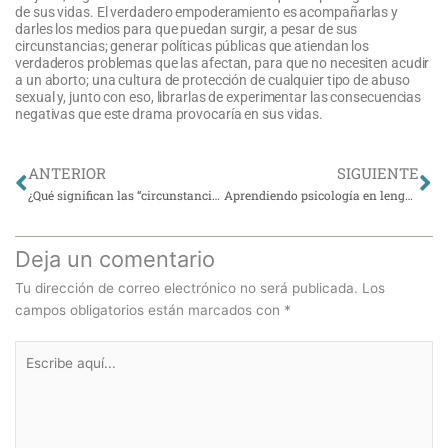
de sus vidas. El verdadero empoderamiento es acompañarlas y
darles los medios para que puedan surgir, a pesar de sus
circunstancias; generar políticas públicas que atiendan los
verdaderos problemas que las afectan, para que no necesiten acudir
a un aborto; una cultura de protección de cualquier tipo de abuso
sexual y, junto con eso, librarlas de experimentar las consecuencias
negativas que este drama provocaría en sus vidas.
Ant
Si
ANTERIOR
SIGUIENTE
¿Qué significan las “circunstancias dadas” para la infancia?
Aprendiendo psicología en lengua de señas chilena
Deja un comentario
Tu dirección de correo electrónico no será publicada.
Los
campos obligatorios están marcados con
*
Escribe
aquí...