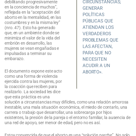
CIRCUNSTANCIAS;
debilitando progresivamente
en la conciencia de muchos”,
GENERAR
reflejada en la “aceptación del
POLÍTICAS
aborto en la mentalidad, en las
PÚBLICAS QUE
costumbres y en la misma ley”
ATIENDAN LOS
(nro. 47). Esto ha generado
que, en un ambiente donde se
VERDADEROS
minimiza el valor de la vida del
PROBLEMAS QUE
embrión en desarrollo, las
LAS AFECTAN,
mujeres se vean engañadas e
PARA QUE NO
impulsadas a terminar su
embarazo.
NECESITEN
ACUDIR A UN
El documento expone este acto
ABORTO».
como una forma de violencia
ejercida contra las mujeres, por
la coacción que reciben para
realizarlo. La sociedad les dice
que esta práctica es una
solución a circunstancias muy difíciles, como una relación amorosa
inestable, una mala situación económica, el miedo de contarlo, una
carrera o trabajo que desarrollar, una sobrecarga por hijos
existentes, la presión de la pareja o el entorno familiar, la ausencia de
una red de apoyo, ser menor de edad, pero no es así.
Estoy convencida de que el aborto es una “solución parche”. No solo