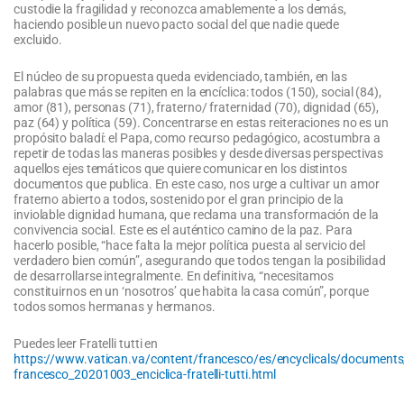
custodie la fragilidad y reconozca amablemente a los demás,
haciendo posible un nuevo pacto social del que nadie quede
excluido.
El núcleo de su propuesta queda evidenciado, también, en las
palabras que más se repiten en la encíclica: todos (150), social (84),
amor (81), personas (71), fraterno/ fraternidad (70), dignidad (65),
paz (64) y política (59). Concentrarse en estas reiteraciones no es un
propósito baladí: el Papa, como recurso pedagógico, acostumbra a
repetir de todas las maneras posibles y desde diversas perspectivas
aquellos ejes temáticos que quiere comunicar en los distintos
documentos que publica. En este caso, nos urge a cultivar un amor
fraterno abierto a todos, sostenido por el gran principio de la
inviolable dignidad humana, que reclama una transformación de la
convivencia social. Este es el auténtico camino de la paz. Para
hacerlo posible, “hace falta la mejor política puesta al servicio del
verdadero bien común”, asegurando que todos tengan la posibilidad
de desarrollarse integralmente. En definitiva, “necesitamos
constituirnos en un ‘nosotros’ que habita la casa común”, porque
todos somos hermanas y hermanos.
Puedes leer Fratelli tutti en
https://www.vatican.va/content/francesco/es/encyclicals/document
francesco_20201003_enciclica-fratelli-tutti.html