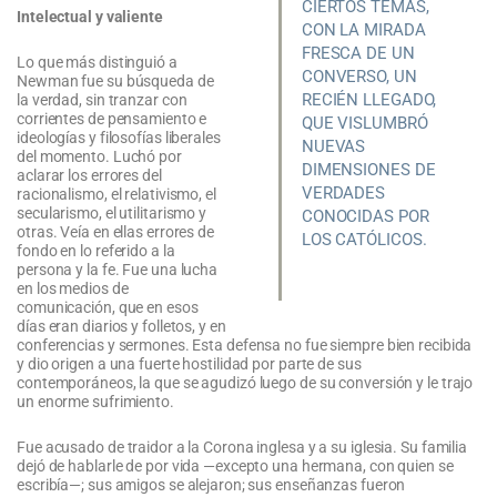
CIERTOS TEMAS,
Intelectual y valiente
CON LA MIRADA
FRESCA DE UN
Lo que más distinguió a
CONVERSO, UN
Newman fue su búsqueda de
RECIÉN LLEGADO,
la verdad, sin tranzar con
corrientes de pensamiento e
QUE VISLUMBRÓ
ideologías y filosofías liberales
NUEVAS
del momento. Luchó por
DIMENSIONES DE
aclarar los errores del
VERDADES
racionalismo, el relativismo, el
secularismo, el utilitarismo y
CONOCIDAS POR
otras. Veía en ellas errores de
LOS CATÓLICOS.
fondo en lo referido a la
persona y la fe. Fue una lucha
en los medios de
comunicación, que en esos
días eran diarios y folletos, y en
conferencias y sermones. Esta defensa no fue siempre bien recibida
y dio origen a una fuerte hostilidad por parte de sus
contemporáneos, la que se agudizó luego de su conversión y le trajo
un enorme sufrimiento.
Fue acusado de traidor a la Corona inglesa y a su iglesia. Su familia
dejó de hablarle de por vida —excepto una hermana, con quien se
escribía—; sus amigos se alejaron; sus enseñanzas fueron