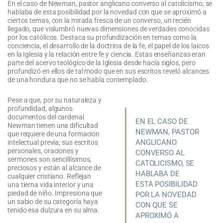
En el caso de Newman, pastor anglicano converso al catolicismo, se
hablaba de esta posibilidad por la novedad con que se aproximó a
ciertos temas, con la mirada fresca de un converso, un recién
llegado, que vislumbró nuevas dimensiones de verdades conocidas
por los católicos. Destaca su profundización en temas como la
conciencia, el desarrollo de la doctrina de la fe, el papel de los laicos
en la Iglesia y la relación entre fe y ciencia. Estas enseñanzas eran
parte del acervo teológico de la Iglesia desde hacía siglos, pero
profundizó en ellos de tal modo que en sus escritos reveló alcances
de una hondura que no se había contemplado.
Pese a que, por su naturaleza y
profundidad, algunos
documentos del cardenal
EN EL CASO DE
Newman tienen una dificultad
NEWMAN, PASTOR
que requiere de una formación
ANGLICANO
intelectual previa; sus escritos
personales, oraciones y
CONVERSO AL
sermones son sencillísimos,
CATOLICISMO, SE
preciosos y están al alcance de
HABLABA DE
cualquier cristiano. Reflejan
ESTA POSIBILIDAD
una tierna vida interior y una
piedad de niño. Impresiona que
POR LA NOVEDAD
un sabio de su categoría haya
CON QUE SE
tenido esa dulzura en su alma.
APROXIMÓ A