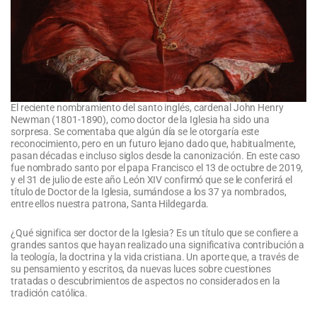
El reciente nombramiento del santo inglés, cardenal John Henry
Newman (1801-1890), como doctor de la Iglesia ha sido una
sorpresa. Se comentaba que algún día se le otorgaría este
reconocimiento, pero en un futuro lejano dado que, habitualmente,
pasan décadas e incluso siglos desde la canonización. En este caso
fue nombrado santo por el papa Francisco el 13 de octubre de 2019,
y el 31 de julio de este año León XIV confirmó que se le conferirá el
título de Doctor de la Iglesia, sumándose a los 37 ya nombrados,
entre ellos nuestra patrona, Santa Hildegarda.
¿Qué significa ser doctor de la Iglesia? Es un título que se confiere a
grandes santos que hayan realizado una significativa contribución a
la teología, la doctrina y la vida cristiana. Un aporte que, a través de
su pensamiento y escritos, da nuevas luces sobre cuestiones
tratadas o descubrimientos de aspectos no considerados en la
tradición católica.