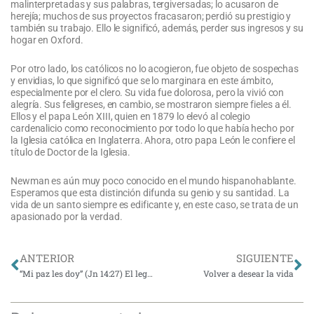
malinterpretadas y sus palabras, tergiversadas; lo acusaron de
herejía; muchos de sus proyectos fracasaron; perdió su prestigio y
también su trabajo. Ello le significó, además, perder sus ingresos y su
hogar en Oxford.
Por otro lado, los católicos no lo acogieron, fue objeto de sospechas
y envidias, lo que significó que se lo marginara en este ámbito,
especialmente por el clero. Su vida fue dolorosa, pero la vivió con
alegría. Sus feligreses, en cambio, se mostraron siempre fieles a él.
Ellos y el papa León XIII, quien en 1879 lo elevó al colegio
cardenalicio como reconocimiento por todo lo que había hecho por
la Iglesia católica en Inglaterra. Ahora, otro papa León le confiere el
título de Doctor de la Iglesia.
Newman es aún muy poco conocido en el mundo hispanohablante.
Esperamos que esta distinción difunda su genio y su santidad. La
vida de un santo siempre es edificante y, en este caso, se trata de un
apasionado por la verdad.
Ant
Si
ANTERIOR
SIGUIENTE
“Mi paz les doy” (Jn 14:27) El legado del papa Francisco en la educación superior chilena
Volver a desear la vida