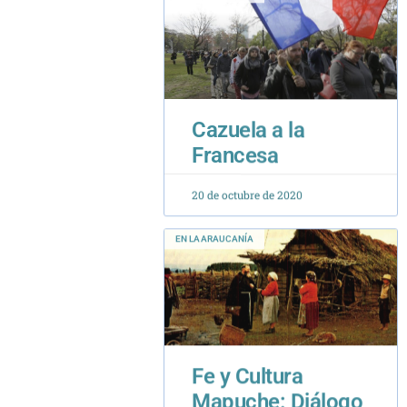
Cazuela a la
Francesa
20 de octubre de 2020
EN LA ARAUCANÍA
Fe y Cultura
Mapuche: Diálogo
en el Respeto de la
Diversidad