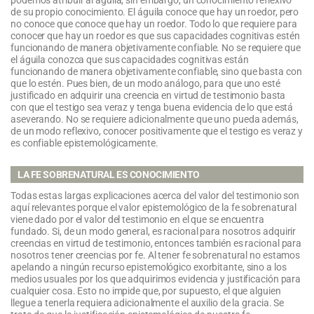
de su propio conocimiento. El águila conoce que hay un roedor, pero
no conoce que conoce que hay un roedor. Todo lo que requiere para
conocer que hay un roedor es que sus capacidades cognitivas estén
funcionando de manera objetivamente confiable. No se requiere que
el águila conozca que sus capacidades cognitivas están
funcionando de manera objetivamente confiable, sino que basta con
que lo estén. Pues bien, de un modo análogo, para que uno esté
justificado en adquirir una creencia en virtud de testimonio basta
con que el testigo sea veraz y tenga buena evidencia de lo que está
aseverando. No se requiere adicionalmente que uno pueda además,
de un modo reflexivo, conocer positivamente que el testigo es veraz y
es confiable epistemológicamente.
LA FE SOBRENATURAL ES CONOCIMIENTO
Todas estas largas explicaciones acerca del valor del testimonio son
aquí relevantes porque el valor epistemológico de la fe sobrenatural
viene dado por el valor del testimonio en el que se encuentra
fundado. Si, de un modo general, es racional para nosotros adquirir
creencias en virtud de testimonio, entonces también es racional para
nosotros tener creencias por fe. Al tener fe sobrenatural no estamos
apelando a ningún recurso epistemológico exorbitante, sino a los
medios usuales por los que adquirimos evidencia y justificación para
cualquier cosa. Esto no impide que, por supuesto, el que alguien
llegue a tenerla requiera adicionalmente el auxilio de la gracia. Se