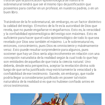
trata de que la justificación epistemológica de nuestra fe
sobrenatural tendrá que ser el mismo tipo de justificación que
poseemos para confiar en un profesor, en nuestros padres, o en un
buen libro.
Tratándose de la fe sobrenatural, sin embargo, es un factor distintivo
la calidad del testigo. El motivo de la fe es la autoridad de Dios que
revela, que no puede engañarse ni engañarnos. Esto es, la veracidad
y la confiabilidad epistemológica del testigo son máximas. Esto es
suficiente para hacer que el valor epistemológico de todo lo que sea
revelado por Dios sea también el máximo. La fe sobrenatural es,
entonces, conocimiento, pues Dios es omnisciente y máximamente
veraz. Esto puede resultar sorprendente para algunos, pues
sostener que hay un Dios sería algo incoherente en relación con una
concepción naturalista de la realidad según la cual todo lo que hay
son entidades de aquellas de que trata la ciencia natural. Uno
debería, desde esta perspectiva, aceptar la revelación divina solo
luego de que se ha justificado muy estrictamente la veracidad y la
confiabilidad de ese testimonio. Sucede, sin embargo, que nadie
podría llegar a considerarse justificado en poseer tal visión
naturalista de la realidad si es que no hubiese confiado antes en
otros testimonios.