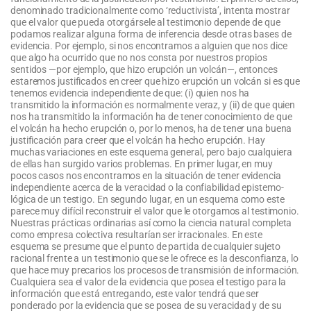
denominado tradicionalmente como ‘reductivista’, intenta mostrar
que el valor que pueda otorgársele al testimonio depende de que
podamos realizar alguna forma de inferencia desde otras bases de
evidencia. Por ejemplo, si nos encontramos a alguien que nos dice
que algo ha ocurrido que no nos consta por nuestros propios
sentidos —por ejemplo, que hizo erupción un volcán—, entonces
estaremos justificados en creer que hizo erupción un volcán si es que
tenemos evidencia independiente de que: (i) quien nos ha
transmitido la información es normalmente veraz, y (ii) de que quien
nos ha transmitido la información ha de tener conocimiento de que
el volcán ha hecho erupción o, por lo menos, ha de tener una buena
justificación para creer que el volcán ha hecho erupción. Hay
muchas variaciones en este esquema general, pero bajo cualquiera
de ellas han surgido varios problemas. En primer lugar, en muy
pocos casos nos encontramos en la situación de tener evidencia
independiente acerca de la veracidad o la confiabilidad epistemo-
lógica de un testigo. En segundo lugar, en un esquema como este
parece muy difícil reconstruir el valor que le otorgamos al testimonio.
Nuestras prácticas ordinarias así como la ciencia natural completa
como empresa colectiva resultarían ser irracionales. En este
esquema se presume que el punto de partida de cualquier sujeto
racional frente a un testimonio que se le ofrece es la desconfianza, lo
que hace muy precarios los procesos de transmisión de información.
Cualquiera sea el valor de la evidencia que posea el testigo para la
información que está entregando, este valor tendrá que ser
ponderado por la evidencia que se posea de su veracidad y de su