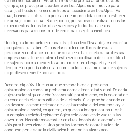
de internet nos dicen. El que un medio de prensa anuncie que, por
ejemplo, se produjo un accidente en Los Alpes es un motivo para
estar justificado en creer que hubo un accidente en Los Alpes. Es
más, la ciencia natural no podría ser comprendida como un esfuerzo
de un sujeto individual. Nadie podría, por sí mismo, realizar todos los
experimentos, todas las observaciones y todos los cálculos
necesarios para reconstruir de cero una disciplina científica.
Uno llega a introducirse en una disciplina científica al dejarse enseñar
por quienes ya saben. Oímos clases o leemos libros de estas
personas y confiamos en lo que nos dicen. La ciencia natural es una
empresa social que requiere el esfuerzo coordinado de una multitud
de sujetos, normalmente distantes entre sí en el espacio y en el
tiempo. Y no podría existir tal coordinación si esa multitud de sujetos
no pudiesen tener fe unos en otros.
Desde el siglo XVII fue usual que se concibiese el problema
epistemológico como un problema esencialmente individual. Es cada
sujeto racional quien debe ‘reconstruir’ por sí mismo, en la soledad de
su conciencia el entero edificio de la ciencia. Si algo se ha ganado en
los desarrollos más recientes de la epistemología del testimonio y la
epistemología social, en general, es que esta imagen es una utopía.
La completa soledad epistemológica sólo conduce de vuelta a las
caver- nas. Necesitamos confiar en el testimonio de los demás no
sólo para hacer ciencia, sino para las formas de coordinación de
conducta por las que la civilización humana ha alcanzado