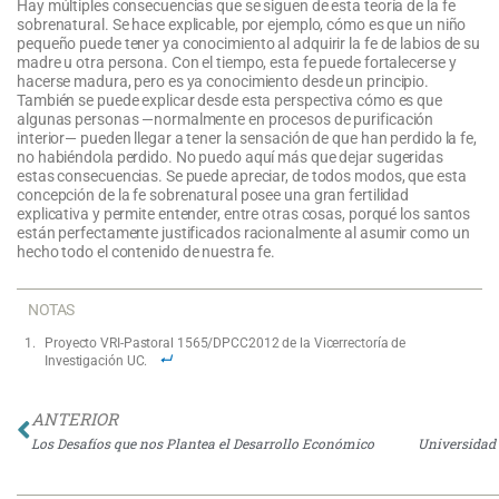
Hay múltiples consecuencias que se siguen de esta teoría de la fe
sobrenatural. Se hace explicable, por ejemplo, cómo es que un niño
pequeño puede tener ya conocimiento al adquirir la fe de labios de su
madre u otra persona. Con el tiempo, esta fe puede fortalecerse y
hacerse madura, pero es ya conocimiento desde un principio.
También se puede explicar desde esta perspectiva cómo es que
algunas personas —normalmente en procesos de purificación
interior— pueden llegar a tener la sensación de que han perdido la fe,
no habiéndola perdido. No puedo aquí más que dejar sugeridas
estas consecuencias. Se puede apreciar, de todos modos, que esta
concepción de la fe sobrenatural posee una gran fertilidad
explicativa y permite entender, entre otras cosas, porqué los santos
están perfectamente justificados racionalmente al asumir como un
hecho todo el contenido de nuestra fe.
NOTAS
Proyecto VRI-Pastoral 1565/DPCC2012 de la Vicerrectoría de
Investigación UC.
Ant
ANTERIOR
Los Desafíos que nos Plantea el Desarrollo Económico