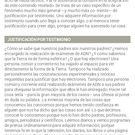
acto de habla de Dios. Y la fe sobrenatural consiste en la aceptación
de este contenido revelado. Se trata de un caso específico de un
fenómeno mucho más general —y mucho más co- rriente— de
justificación por testimonio. Uno adquiere información por
testimonio cuando uno llega a conocer algo, o al menos a tener
justificación para creer algo, porque alguien ha aseverado tal cosa.
JUSTIFICACIÓN POR TESTIMONIO
¿Cómo se sabe que nuestros padres son nuestros padres? ¿Hemos
encargado la realización de exámenes de ADN? ¿Y cómo sabemos
que la Tierra es de forma esférica? ¿O que hay electrones? Una
persona común y corriente no ha viajado al espacio para ver
directamente la forma de la Tierra. Tampoco ha realizado
personalmente las constataciones experimentales y teóricas
requeridas para justificar que hay electrones. Tampoco una persona
común y corriente está realizando exámenes de ADN a sus padres
para chequear la información que ellos le han entregado. Hacer tal
cosa sería —para la gran mayoría de los casos— una ofensa al poner
en duda su palabra. La inmensa mayoría de las cosas que
conocemos las conocemos porque hemos tenido confianza en
alguien que nos ha dicho que las cosas son así. Lo que decimos
conocer lo conocemos porque nos lo han dicho padres, profesores,
amigos, periodistas y científicos. Leemos diarios y vemos programas
de prensa ordinariamente para adquirir información, porque
tenemos fe en lo que la televisión, los diarios, los libros o una página