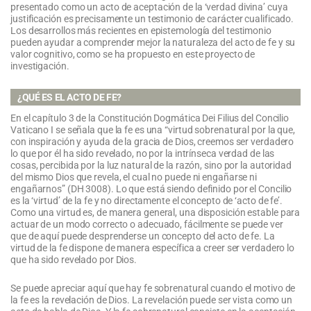
presentado como un acto de aceptación de la ‘verdad divina’ cuya
justificación es precisamente un testimonio de carácter cualificado.
Los desarrollos más recientes en epistemología del testimonio
pueden ayudar a comprender mejor la naturaleza del acto de fe y su
valor cognitivo, como se ha propuesto en este proyecto de
investigación.
¿QUÉ ES EL ACTO DE FE?
En el capítulo 3 de la Constitución Dogmática Dei Filius del Concilio
Vaticano I se señala que la fe es una “virtud sobrenatural por la que,
con inspiración y ayuda de la gracia de Dios, creemos ser verdadero
lo que por él ha sido revelado, no por la intrínseca verdad de las
cosas, percibida por la luz natural de la razón, sino por la autoridad
del mismo Dios que revela, el cual no puede ni engañarse ni
engañarnos” (DH 3008). Lo que está siendo definido por el Concilio
es la ‘virtud’ de la fe y no directamente el concepto de ‘acto de fe’.
Como una virtud es, de manera general, una disposición estable para
actuar de un modo correcto o adecuado, fácilmente se puede ver
que de aquí puede desprenderse un concepto del acto de fe. La
virtud de la fe dispone de manera específica a creer ser verdadero lo
que ha sido revelado por Dios.
Se puede apreciar aquí que hay fe sobrenatural cuando el motivo de
la fe es la revelación de Dios. La revelación puede ser vista como un