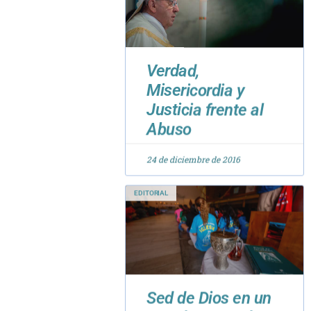
Verdad,
Misericordia y
Justicia frente al
Abuso
24 de diciembre de 2016
EDITORIAL
Sed de Dios en un
mundo saturado