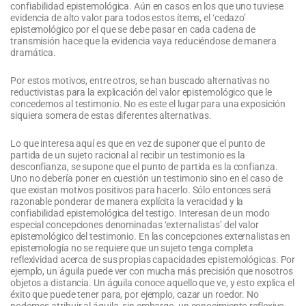
confiabilidad epistemológica. Aún en casos en los que uno tuviese
evidencia de alto valor para todos estos ítems, el ‘cedazo’
epistemológico por el que se debe pasar en cada cadena de
transmisión hace que la evidencia vaya reduciéndose de manera
dramática.
Por estos motivos, entre otros, se han buscado alternativas no
reductivistas para la explicación del valor epistemológico que le
concedemos al testimonio. No es este el lugar para una exposición
siquiera somera de estas diferentes alternativas.
Lo que interesa aquí es que en vez de suponer que el punto de
partida de un sujeto racional al recibir un testimonio es la
desconfianza, se supone que el punto de partida es la confianza.
Uno no debería poner en cuestión un testimonio sino en el caso de
que existan motivos positivos para hacerlo. Sólo entonces será
razonable ponderar de manera explícita la veracidad y la
confiabilidad epistemológica del testigo. Interesan de un modo
especial concepciones denominadas ‘externalistas’ del valor
epistemológico del testimonio. En las concepciones externalistas en
epistemología no se requiere que un sujeto tenga completa
reflexividad acerca de sus propias capacidades epistemológicas. Por
ejemplo, un águila puede ver con mucha más precisión que nosotros
objetos a distancia. Un águila conoce aquello que ve, y esto explica el
éxito que puede tener para, por ejemplo, cazar un roedor. No
podemos atribuir al águila, sin embargo, un conocimiento reflexivo