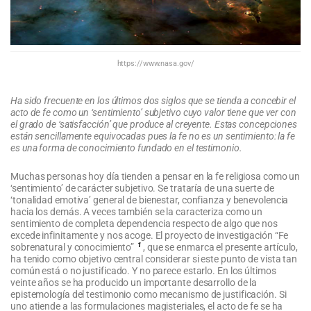
https://www.nasa.gov/
Ha sido frecuente en los últimos dos siglos que se tienda a concebir el
acto de fe como un ‘sentimiento’ subjetivo cuyo valor tiene que ver con
el grado de ‘satisfacción’ que produce al creyente. Estas concepciones
están sencillamente equivocadas pues la fe no es un sentimiento: la fe
es una forma de conocimiento fundado en el testimonio.
Muchas personas hoy día tienden a pensar en la fe religiosa como un
‘sentimiento’ de carácter subjetivo. Se trataría de una suerte de
‘tonalidad emotiva’ general de bienestar, confianza y benevolencia
hacia los demás. A veces también se la caracteriza como un
sentimiento de completa dependencia respecto de algo que nos
excede infinitamente y nos acoge. El proyecto de investigación “Fe
1
sobrenatural y conocimiento”
, que se enmarca el presente artículo,
ha tenido como objetivo central considerar si este punto de vista tan
común está o no justificado. Y no parece estarlo. En los últimos
veinte años se ha producido un importante desarrollo de la
epistemología del testimonio como mecanismo de justificación. Si
uno atiende a las formulaciones magisteriales, el acto de fe se ha