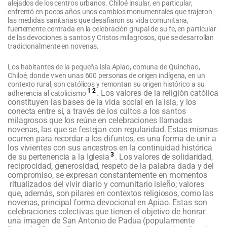
alejados de los centros urbanos. Chiloé insular, en particular,
enfrentó en pocos años unos cambios monumentales que trajeron
las medidas sanitarias que desafiaron su vida comunitaria,
fuertemente centrada en la celebración grupal de su fe, en particular
de las devociones a santos y Cristos milagrosos, que se desarrollan
tradicionalmente en novenas.
Los habitantes de la pequeña isla Apiao, comuna de Quinchao,
Chiloé, donde viven unas 600 personas de origen indígena, en un
contexto rural, son católicos y remontan su origen histórico a su
1
2
. Los valores de la religión católica
adherencia al catolicismo
constituyen las bases de la vida social en la isla, y los
conecta entre sí, a través de los cultos a los santos
milagrosos que los reúne en celebraciones llamadas
novenas, las que se festejan con regularidad. Estas mismas
ocurren para recordar a los difuntos, es una forma de unir a
los vivientes con sus ancestros en la continuidad histórica
3
de su pertenencia a la Iglesia
. Los valores de solidaridad,
reciprocidad, generosidad, respeto de la palabra dada y del
compromiso, se expresan constantemente en momentos
ritualizados del vivir diario y comunitario isleño; valores
que, además, son pilares en contextos religiosos, como las
novenas, principal forma devocional en Apiao. Estas son
celebraciones colectivas que tienen el objetivo de honrar
una imagen de San Antonio de Padua (popularmente