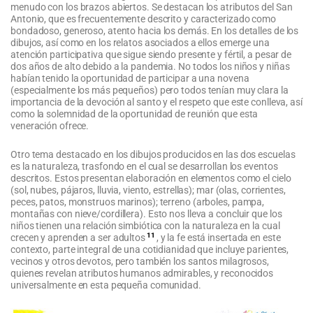
menudo con los brazos abiertos. Se destacan los atributos del San
Antonio, que es frecuentemente descrito y caracterizado como
bondadoso, generoso, atento hacia los demás. En los detalles de los
dibujos, así como en los relatos asociados a ellos emerge una
atención participativa que sigue siendo presente y fértil, a pesar de
dos años de alto debido a la pandemia. No todos los niños y niñas
habían tenido la oportunidad de participar a una novena
(especialmente los más pequeños) pero todos tenían muy clara la
importancia de la devoción al santo y el respeto que este conlleva, así
como la solemnidad de la oportunidad de reunión que esta
veneración ofrece.
Otro tema destacado en los dibujos producidos en las dos escuelas
es la naturaleza, trasfondo en el cual se desarrollan los eventos
descritos. Estos presentan elaboración en elementos como el cielo
(sol, nubes, pájaros, lluvia, viento, estrellas); mar (olas, corrientes,
peces, patos, monstruos marinos); terreno (arboles, pampa,
montañas con nieve/cordillera). Esto nos lleva a concluir que los
niños tienen una relación simbiótica con la naturaleza en la cual
11
crecen y aprenden a ser adultos
, y la fe está insertada en este
contexto, parte integral de una cotidianidad que incluye parientes,
vecinos y otros devotos, pero también los santos milagrosos,
quienes revelan atributos humanos admirables, y reconocidos
universalmente en esta pequeña comunidad.