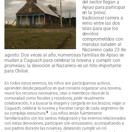
del sector llegan a
Apiao para participar
en la ‘
preva’
,
tradicional carrera a
remo entre las dos
islas para que los
devotos
comprometidos con
mandas saluden al
Nazareno cada 23 de
agosto. Dos veces al año, numerosas familias de Apiao se
mudan a Caguach para celebrar la novena y cumplir con
promesas; la devoción al Nazareno es un hito importante
para Chiloé.
En todos estos eventos, los niños son participantes activos,
aprenden desde pequeños en qué consiste organizar una novena,
reunir los recursos necesarios, citar a miembros clave de la
comunidad como fiscales y rezadores, pedir ritualmente
colaboración, ir a buscar la imagen y cargarla en los brazos; viajar a
Caguach, celebrar la novena y hacerse cargo de cada segmento de
5
su compleja estructura
. Los niños están fuertemente
familiarizados con los santos milagrosos y los eventos relacionados
con estas devociones; participan con entusiasmo, acompañando a
sus padres durante las novenas, deseando cumplir un rol