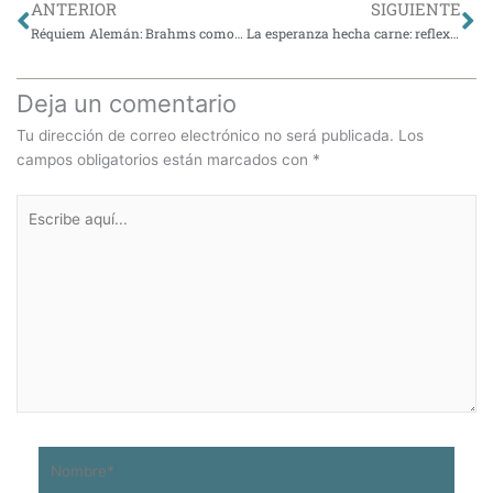
Ant
Si
ANTERIOR
SIGUIENTE
Réquiem Alemán: Brahms como voz de la fragilidad
La esperanza hecha carne: reflexiones a partir de mi postnatal
Deja un comentario
Tu dirección de correo electrónico no será publicada.
Los
campos obligatorios están marcados con
*
Escribe
aquí...
Nombre*