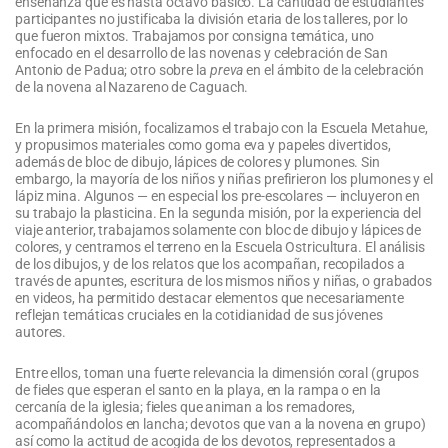
enseñanza que es hasta octavo básico. La cantidad de estudiantes
participantes no justificaba la división etaria de los talleres, por lo
que fueron mixtos. Trabajamos por consigna temática, uno
enfocado en el desarrollo de las novenas y celebración de San
Antonio de Padua; otro sobre la
preva
en el ámbito de la celebración
de la novena al Nazareno de Caguach.
En la primera misión, focalizamos el trabajo con la Escuela Metahue,
y propusimos materiales como goma eva y papeles divertidos,
además de bloc de dibujo, lápices de colores y plumones. Sin
embargo, la mayoría de los niños y niñas prefirieron los plumones y el
lápiz mina. Algunos — en especial los pre-escolares — incluyeron en
su trabajo la plasticina. En la segunda misión, por la experiencia del
viaje anterior, trabajamos solamente con bloc de dibujo y lápices de
colores, y centramos el terreno en la Escuela Ostricultura. El análisis
de los dibujos, y de los relatos que los acompañan, recopilados a
través de apuntes, escritura de los mismos niños y niñas, o grabados
en videos, ha permitido destacar elementos que necesariamente
reflejan temáticas cruciales en la cotidianidad de sus jóvenes
autores.
Entre ellos, toman una fuerte relevancia la dimensión coral (grupos
de fieles que esperan el santo en la playa, en la rampa o en la
cercanía de la iglesia; fieles que animan a los remadores,
acompañándolos en lancha; devotos que van a la novena en grupo)
así como la actitud de acogida de los devotos, representados a