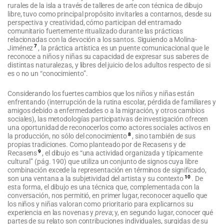
rurales de la isla a través de talleres de arte con técnica de dibujo
libre, tuvo como principal propósito invitarles a contarnos, desde su
perspectiva y creatividad, cómo participan del entramado
comunitario fuertemente ritualizado durante las prácticas
relacionadas con la devoción a los santos. Siguiendo a Molina-
7
Jiménez
, la práctica artística es un puente comunicacional que le
reconoce a niños y niñas su capacidad de expresar sus saberes de
distintas naturalezas, y libres del juicio de los adultos respecto de si
es o no un “conocimiento”.
Considerando los fuertes cambios que los niños y niñas están
enfrentando (interrupción de la rutina escolar, pérdida de familiares y
amigos debido a enfermedades o a la migración, y otros cambios
sociales), las metodologías participativas de investigación ofrecen
una oportunidad de reconocerlos como actores sociales activos en
8
la producción, no sólo del conocimiento
, sino también de sus
propias tradiciones. Como planteado por de Recasens y de
9
Recasens
, el dibujo es “una actividad organizada y típicamente
cultural” (pág. 190) que utiliza un conjunto de signos cuya libre
combinación excede la representación en términos de significado,
10
son una ventana a la subjetividad del artista y su contexto
. De
esta forma, el dibujo es una técnica que, complementada con la
conversación, nos permitió, en primer lugar, reconocer aquello que
los niños y niñas valoran como prioritario para explicarnos su
experiencia en las novenas y
preva
; y, en segundo lugar, conocer qué
partes de su relato son contribuciones individuales, surgidas de su