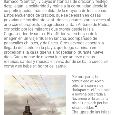
llamado “Santito”), y cuyas instancias de oración y festejo
despliegan la solidaridad y reúne a la comunidad desde la
co-participación más sentida de la mayoría de los isleños.
Estos encuentros de oración, que se celebran en casas
privadas de los distintos anfitriones, ocurren varias veces al
año con el propósito de agradecer al San Antonio de Padua,
conocido por los milagros que otorga desde la isla
Caguach, donde radica. El anfitrión va en busca de la
imagen en un viaje ritual en lancha, acompañado de
pasacalles chilotes, y de fieles. Otros devotos esperan la
llegada del santo en la playa, que luego caminan en
procesión a la casa que va a hospedarlo durante nueve
días. Cada noche de novena incluye un rezo de dos
rosarios, cantos y música en vivo; donde se baila cueca, se
come y se bebe en honor del santo.
Por otra parte, la
comunidad de Apiao
celebra la carrera de
chalupas en el ámbito de
la novena celebrada al
Nazareno en la cercana
isla de Caguach por los
4
.
‘cinco pueblos’
Chalupas de las islas