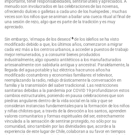
importante, tener responsabilidades, sentirse útiles y apreciados. A
menudo son involucrados en las celebraciones de las novenas,
ofreciendo dulces o galletas a cada uno de los huéspedes ; muchas
veces son los niños que se animan a bailar una cueca ritual al final de
una sesión de rezo, algo que es parte de la tradición y es muy
apreciado.
6
Sin embargo, ‘el mapa de los deseos’
de los isleños se ha visto
modificado debido a que, los últimos años, comenzaron a migrar
cada vez más a los centros urbanos, a acceder a puestos de trabajo
mejor remunerados, y a consumir bienes producidos
industrialmente, algo opuesto antitéticos a los manufacturados
artesanalmente con sabiduría antigua y ancestral. Paralelamente, la
llegada del agua potable y luz eléctrica hace unos años ha
modificado costumbres y economías familiares: el televisor,
reemplazando la radio, redujo drásticamente la conversación en
familia y la transmisión del saber tradicional. Las restricciones
sanitarias debidas a la pandemia por COVID 19 profundizaron estos
cambios estructurales, poniendo en pausa celebraciones que son
piedras angulares dentro de la vida social en la isla y que se
consideran instancias fundamentales para la formación de los niños
y niñas chilotes que, a través de la devoción a los santos, aprenden
valores comunitarios y formas espirituales del ser, estrechamente
vinculada a la sensación de sentirse protegido, no sólo por su
comunidad, sino también por las divinidades que, acorde a la
experiencia de este lugar de Chile, colaboran a su favor en tiempos