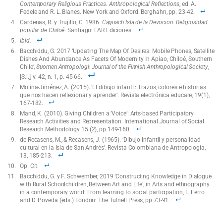
Contemporary Religious Practices. Anthropological Reflections
, ed. A.
Fedele and R. L. Blanes. New York and Oxford: Berghahn, pp. 23-42.
Cardenas, R. y Trujillo, C. 1986.
Caguach Isla de la Devocion.
Religiosidad
popular de Chiloé
. Santiago: LAR Ediciones.
Ibid.
Bacchiddu, G. 2017 ‘Updating The Map Of Desires: Mobile Phones, Satellite
Dishes And Abundance As Facets Of Modernity In Apiao, Chiloé, Southern
Chile’,
Suomen Antropologi: Journal of the Finnish Anthropological Society
,
[S.l.], v. 42, n. 1, p. 45-66.
Molina-Jiménez, A. (2015). ‘El dibujo infantil: Trazos, colores e historias
que nos hacen reflexionar y aprender’. Revista electrónica educare, 19(1),
167-182.
Mand, K. (2010). Giving Children a ‘Voice’: Arts-based Participatory
Research Activities and Representation. International Journal of Social
Research Methodology 15 (2), pp.149-160.
de Recasens, M., & Recasens, J. (1965). ‘Dibujo infantil y personalidad
cultural en la Isla de San Andrés’. Revista Colombiana de Antropología,
13, 185-213.
Op. Cit.
Bacchiddu, G. y F. Schwember, 2019 ‘Constructing Knowledge in Dialogue
with Rural Schoolchildren, Between Art and Life’, in Arts and ethnography
in a contemporary world: From learning to social participation, L. Ferro
and D. Poveda (eds.) London: The Tufnell Press, pp 73-91.