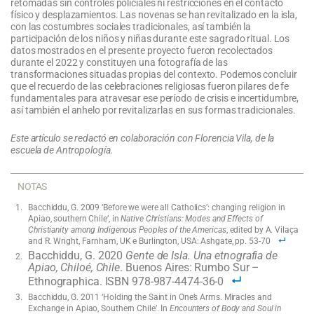
retomadas sin controles policiales ni restricciones en el contacto
físico y desplazamientos. Las novenas se han revitalizado en la isla,
con las costumbres sociales tradicionales, así también la
participación de los niños y niñas durante este sagrado ritual. Los
datos mostrados en el presente proyecto fueron recolectados
durante el 2022 y constituyen una fotografía de las
transformaciones situadas propias del contexto. Podemos concluir
que el recuerdo de las celebraciones religiosas fueron pilares de fe
fundamentales para atravesar ese período de crisis e incertidumbre,
así también el anhelo por revitalizarlas en sus formas tradicionales.
Este artículo se redactó en colaboración con Florencia Vila, de la
escuela de Antropología.
NOTAS
Bacchiddu, G. 2009 ‘Before we were all Catholics’: changing religion in
Apiao, southern Chile’, in
Native Christians: Modes and Effects of
Christianity among Indigenous Peoples of the Americas
, edited by A. Vilaça
and R. Wright, Farnham, UK e Burlington, USA: Ashgate, pp. 53-70
Bacchiddu, G. 2020
Gente de Isla. Una etnografia de
Apiao, Chiloé, Chile
. Buenos Aires: Rumbo Sur –
Ethnographica. ISBN 978-987-4474-36-0
Bacchiddu, G. 2011 ‘Holding the Saint in One’s Arms. Miracles and
Exchange in Apiao, Southern Chile’. In
Encounters of Body and Soul in