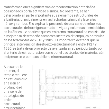
transformaciones significativas de reconstrucción ante daños
ocasionados por la actividad sísmica. No obstante, se han
deteriorado en parte importante sus elementos estructurales de
albañilería, principalmente en las fachadas principal y laterales,
nártex y tambor. Ello explica la presencia de una serie de refuerzos
estructurales de hormigón armado — vigas y columnas— embebidos
en la fábrica. Se sostiene que este sistema estructural ha contribuido
a mejorar su desempeño sismorresistente en el tiempo, en particular
en los terremotos de 2010 y 1985. Es importante destacar que la
principal intervención de refuerzo estructural data entre 1927 y
1930; se trata de un proyecto de avanzada en su período, tanto por
el criterio de estructuración como por el uso técnico del material, aún
incipiente en el contexto chileno e internacional.
A pesar de lo
anterior, el
templo requiere
de estudios que
analicen en
profundidad
una serie de
patologías de
orden
estructural,
arquitectónico,