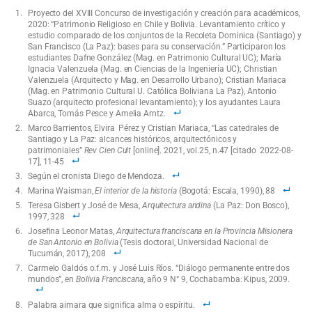
Proyecto del XVIII Concurso de investigación y creación para académicos,
2020: “Patrimonio Religioso en Chile y Bolivia. Levantamiento crítico y
estudio comparado de los conjuntos de la Recoleta Dominica (Santiago) y
San Francisco (La Paz): bases para su conservación.” Participaron los
estudiantes Dafne González (Mag. en Patrimonio Cultural UC); María
Ignacia Valenzuela (Mag. en Ciencias de la Ingeniería UC); Christian
Valenzuela (Arquitecto y Mag. en Desarrollo Urbano); Cristian Mariaca
(Mag. en Patrimonio Cultural U. Católica Boliviana La Paz), Antonio
Suazo (arquitecto profesional levantamiento); y los ayudantes Laura
Abarca, Tomás Pesce y Amelia Arntz.
Marco Barrientos, Elvira Pérez y Cristian Mariaca, “Las catedrales de
Santiago y La Paz: alcances históricos, arquitectónicos y
patrimoniales”
Rev Cien Cult
[online]. 2021, vol.25, n.47 [citado 2022-08-
17], 11-45
Según el cronista Diego de Mendoza.
Marina Waisman,
El interior de la historia
(Bogotá: Escala, 1990), 88
Teresa Gisbert y José de Mesa,
Arquitectura andina
(La Paz: Don Bosco),
1997, 328
Josefina Leonor Matas,
Arquitectura franciscana en la Provincia Misionera
de San Antonio en Bolivia
(Tesis doctoral, Universidad Nacional de
Tucumán, 2017), 208
Carmelo Galdós o.f.m. y José Luis Ríos. “Diálogo permanente entre dos
mundos”, en
Bolivia Franciscana
, año 9 N° 9, Cochabamba: Kipus, 2009.
Palabra aimara que significa alma o espíritu.