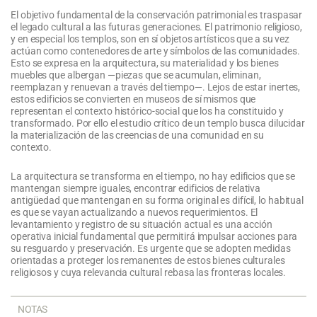
El objetivo fundamental de la conservación patrimonial es traspasar
el legado cultural a las futuras generaciones. El patrimonio religioso,
y en especial los templos, son en sí objetos artísticos que a su vez
actúan como contenedores de arte y símbolos de las comunidades.
Esto se expresa en la arquitectura, su materialidad y los bienes
muebles que albergan —piezas que se acumulan, eliminan,
reemplazan y renuevan a través del tiempo—. Lejos de estar inertes,
estos edificios se convierten en museos de sí mismos que
representan el contexto histórico-social que los ha constituido y
transformado. Por ello el estudio crítico de un templo busca dilucidar
la materialización de las creencias de una comunidad en su
contexto.
La arquitectura se transforma en el tiempo, no hay edificios que se
mantengan siempre iguales, encontrar edificios de relativa
antigüedad que mantengan en su forma original es difícil, lo habitual
es que se vayan actualizando a nuevos requerimientos. El
levantamiento y registro de su situación actual es una acción
operativa inicial fundamental que permitirá impulsar acciones para
su resguardo y preservación. Es urgente que se adopten medidas
orientadas a proteger los remanentes de estos bienes culturales
religiosos y cuya relevancia cultural rebasa las fronteras locales.
NOTAS