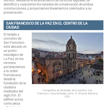
sísmico. Mediante el levantamiento de recursos digitales, se
identificó y caracterizó los estados de conservación de ambas
construcciones, y proyectamos lineamientos orientados a su
preservación.
SAN FRANCISCO DE LA PAZ EN EL CENTRO DE LA
CIUDAD
El templo y
convento de
San Francisco
está ubicado en
un punto
neurálgico de
La Paz, en los
terrenos
pertenecientes
a la orden
franciscana
desde la
fundación de la
ciudad a
Fotografías de fachadas de la basílica San
mediados del
Francisco: vista fachada y atrio. © Cristian Mariaca,
siglo XVI. El
2021.
edificio actúa
como pieza