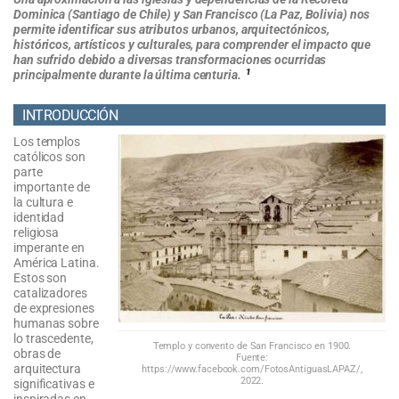
Dominica (Santiago de Chile) y San Francisco (La Paz, Bolivia) nos
permite identificar sus atributos urbanos, arquitectónicos,
históricos, artísticos y culturales, para comprender el impacto que
han sufrido debido a diversas transformaciones ocurridas
1
principalmente durante la última centuria.
INTRODUCCIÓN
Los templos
católicos son
parte
importante de
la cultura e
identidad
religiosa
imperante en
América Latina.
Estos son
catalizadores
de expresiones
humanas sobre
lo trascedente,
Templo y convento de San Francisco en 1900.
obras de
Fuente:
arquitectura
https://www.facebook.com/FotosAntiguasLAPAZ/,
2022.
significativas e
inspiradas en