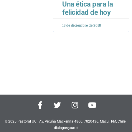
13 de diciembre de 2018
F
T
I
Y
a
w
n
o
c
i
s
u
e
t
t
t
© 2025 Pastoral UC | Av. Vicuña Mackenna 4860, 7820436, Macul, RM, Chile |
b
dialogos@uc.cl
t
a
u