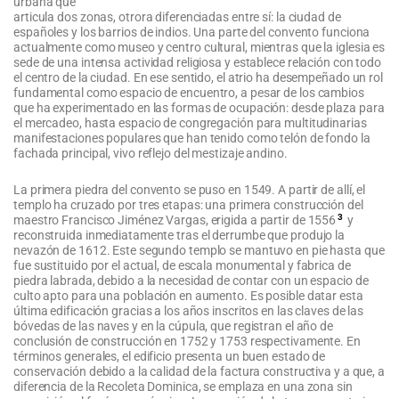
urbana que
articula dos zonas, otrora diferenciadas entre sí: la ciudad de
españoles y los barrios de indios. Una parte del convento funciona
actualmente como museo y centro cultural, mientras que la iglesia es
sede de una intensa actividad religiosa y establece relación con todo
el centro de la ciudad. En ese sentido, el atrio ha desempeñado un rol
fundamental como espacio de encuentro, a pesar de los cambios
que ha experimentado en las formas de ocupación: desde plaza para
el mercadeo, hasta espacio de congregación para multitudinarias
manifestaciones populares que han tenido como telón de fondo la
fachada principal, vivo reflejo del mestizaje andino.
La primera piedra del convento se puso en 1549. A partir de allí, el
templo ha cruzado por tres etapas: una primera construcción del
3
maestro Francisco Jiménez Vargas, erigida a partir de 1556
y
reconstruida inmediatamente tras el derrumbe que produjo la
nevazón de 1612. Este segundo templo se mantuvo en pie hasta que
fue sustituido por el actual, de escala monumental y fabrica de
piedra labrada, debido a la necesidad de contar con un espacio de
culto apto para una población en aumento. Es posible datar esta
última edificación gracias a los años inscritos en las claves de las
bóvedas de las naves y en la cúpula, que registran el año de
conclusión de construcción en 1752 y 1753 respectivamente. En
términos generales, el edificio presenta un buen estado de
conservación debido a la calidad de la factura constructiva y a que, a
diferencia de la Recoleta Dominica, se emplaza en una zona sin