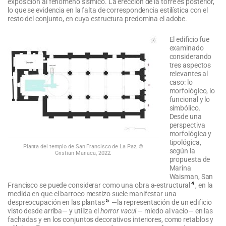
exposición al fenómeno sísmico. La erección de la torre es posterior,
lo que se evidencia en la falta de correspondencia estilística con el
resto del conjunto, en cuya estructura predomina el adobe.
El edificio fue
examinado
considerando
tres aspectos
relevantes al
caso: lo
morfológico, lo
funcional y lo
simbólico.
Desde una
perspectiva
morfológica y
tipológica,
Planta del templo de San Francisco de La Paz. ©
según la
Cristian Mariaca, 2022.
propuesta de
Marina
Waisman, San
4
Francisco se puede considerar como una obra a-estructural
, en la
medida en que el barroco mestizo suele manifestar una
5
despreocupación en las plantas
—la representación de un edificio
visto desde arriba— y utiliza el
horror vacui
— miedo al vacío— en las
fachadas y en los conjuntos decorativos interiores, como retablos y