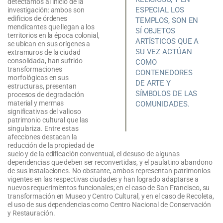
detectamos al inicio de la
ESPECIAL LOS
investigación: ambos son
edificios de órdenes
TEMPLOS, SON EN
mendicantes que llegan a los
SÍ OBJETOS
territorios en la época colonial,
ARTÍSTICOS QUE A
se ubican en sus orígenes a
SU VEZ ACTÚAN
extramuros de la ciudad
consolidada, han sufrido
COMO
transformaciones
CONTENEDORES
morfológicas en sus
DE ARTE Y
estructuras, presentan
SÍMBOLOS DE LAS
procesos de degradación
material y mermas
COMUNIDADES.
significativas del valioso
patrimonio cultural que las
singulariza. Entre estas
afecciones destacan la
reducción de la propiedad de
suelo y de la edificación conventual, el desuso de algunas
dependencias que deben ser reconvertidas, y el paulatino abandono
de sus instalaciones. No obstante, ambos representan patrimonios
vigentes en las respectivas ciudades y han logrado adaptarse a
nuevos requerimientos funcionales; en el caso de San Francisco, su
transformación en Museo y Centro Cultural, y en el caso de Recoleta,
el uso de sus dependencias como Centro Nacional de Conservación
y Restauración.