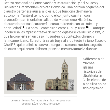
Centro Nacional de Conservación y Restauración, y del Museo y
Biblioteca Patrimonial Recoleta Dominica. Una porción pequeña del
claustro pertenece aún a la iglesia, que funciona de manera
autónoma. Tanto el templo como el conjunto cuentan con
protección patrimonial en calidad de Monumento Histórico,
destacado por sus “características arquitectónicas, artísticas y
9
10
antigüedad”
. La obra —construida entre 1853 y 1883
—, aunque
inconclusa, es representativa de la tipología basilical del siglo XIX, lo
que la convierte en un caso inusual en los contextos chileno y
latinoamericano. Su autoría se atribuye al arquitecto italiano Eusebio
11
Chelli
, quien al inicio estuvo a cargo de su construcción, seguido
de otros arquitectos chilenos, principalmente Manuel Aldunate.
A diferencia de
muchas
iglesias
históricas de
albañilería en
Chile, el caso de
la basílica no ha
sido objeto de
Levantamientos Fachadas de ambos templos con
Scanner Láser © Antonio Suazo