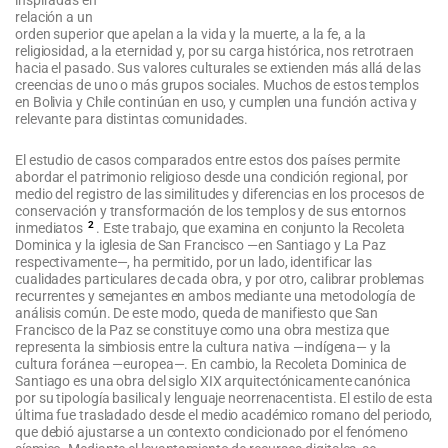
relación a un
orden superior que apelan a la vida y la muerte, a la fe, a la
religiosidad, a la eternidad y, por su carga histórica, nos retrotraen
hacia el pasado. Sus valores culturales se extienden más allá de las
creencias de uno o más grupos sociales. Muchos de estos templos
en Bolivia y Chile continúan en uso, y cumplen una función activa y
relevante para distintas comunidades.
El estudio de casos comparados entre estos dos países permite
abordar el patrimonio religioso desde una condición regional, por
medio del registro de las similitudes y diferencias en los procesos de
conservación y transformación de los templos y de sus entornos
2
inmediatos
. Este trabajo, que examina en conjunto la Recoleta
Dominica y la iglesia de San Francisco —en Santiago y La Paz
respectivamente—, ha permitido, por un lado, identificar las
cualidades particulares de cada obra, y por otro, calibrar problemas
recurrentes y semejantes en ambos mediante una metodología de
análisis común. De este modo, queda de manifiesto que San
Francisco de la Paz se constituye como una obra mestiza que
representa la simbiosis entre la cultura nativa —indígena— y la
cultura foránea —europea—. En cambio, la Recoleta Dominica de
Santiago es una obra del siglo XIX arquitectónicamente canónica
por su tipología basilical y lenguaje neorrenacentista. El estilo de esta
última fue trasladado desde el medio académico romano del periodo,
que debió ajustarse a un contexto condicionado por el fenómeno