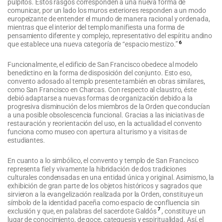
púlpitos. Estos rasgos corresponden a una nueva forma de
comunicar, por un lado los muros exteriores responden a un modo
europeizante de entender el mundo de manera racional y ordenada,
mientras que el interior del templo manifiesta una forma de
pensamiento diferente y complejo, representativo del espíritu andino
6
que establece una nueva categoría de “espacio mestizo.”
Funcionalmente, el edificio de San Francisco obedece al modelo
benedictino en la forma de disposición del conjunto. Esto eso,
convento adosado al templo presente también en obras similares,
como San Francisco en Charcas. Con respecto al claustro, éste
debió adaptarse a nuevas formas de organización debido a la
progresiva disminución de los miembros de la Orden que conducían
a una posible obsolescencia funcional. Gracias a las iniciativas de
restauración y reorientación del uso, en la actualidad el convento
funciona como museo con apertura al turismo y a visitas de
estudiantes.
En cuanto a lo simbólico, el convento y templo de San Francisco
representa fiel y vivamente la hibridación de dos tradiciones
culturales condensadas en una entidad única y original. Asimismo, la
exhibición de gran parte de los objetos históricos y sagrados que
sirvieron a la evangelización realizada por la Orden, constituye un
símbolo de la identidad paceña como espacio de confluencia sin
7
exclusión y que, en palabras del sacerdote Galdós
, constituye un
lugar de conocimiento, de goce, catequesis y espiritualidad. Así, el