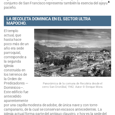
8
conjunto de San Francisco representa también la esencia del ajayu
paceño.
LA RECOLETA DOMINICA EN EL SECTOR ULTRA
MAPOCHO.
El templo
actual, que
hasta hace
poco más de un
año era sede
parroquial,
corresponde a
la segunda
iglesia
construida en
los terrenos de
la Orden de
Predicadores —
Panorámica de la comuna de Recoleta desde el
cerro San Cristóbal, 1942. Autor © Enrique Mora.
Dominicos—.
Este edificio fue
antecedido
aparentemente
por una capilla modesta de adobe, de única nave y con torre-
campanario, de la cual se conservan escasos antecedentes. La
iglesia actual forma parte del antiguo claustro, y hoy es la sede del