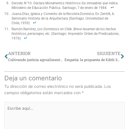
Decreto N°10.
Declara Monumentos Históricos los inmuebles que indica
.
Ministerio de Educación Pública. Santiago, 7 de enero de 1984.
Juana Díaz,
Iglesia y Convento de la Recoleta Dominica
. En Zentilli, A.
Seminario Historia de la Arquitectura (Santiago: Universidad de
Chile
,
1959)
Ramón Ramírez,
Los Dominicos en Chile. Breve resumen de los hechos
históricos, personajes, etc
. (Santiago: Impresión Orden de Predicadores,
1976)
Ant
Si
ANTERIOR
SIGUIENTE
Cultivando justicia agroalimentaria: pasos hacia una agroecología de la reciprocidad
Empatía: la propuesta de Edith Stein para un nuevo vínculo social
Deja un comentario
Tu dirección de correo electrónico no será publicada.
Los
campos obligatorios están marcados con
*
Escribe
aquí...