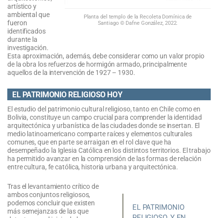
artístico y
ambiental que
Planta del templo de la Recoleta Domínica de
fueron
Santiago © Dafne González, 2022.
identificados
durante la
investigación.
Esta aproximación, además, debe considerar como un valor propio
de la obra los refuerzos de hormigón armado, principalmente
aquellos de la intervención de 1927 – 1930.
EL PATRIMONIO RELIGIOSO HOY
El estudio del patrimonio cultural religioso, tanto en Chile como en
Bolivia, constituye un campo crucial para comprender la identidad
arquitectónica y urbanística de las ciudades donde se insertan. El
medio latinoamericano comparte raíces y elementos culturales
comunes, que en parte se arraigan en el rol clave que ha
desempeñado la Iglesia Católica en los distintos territorios. El trabajo
ha permitido avanzar en la comprensión de las formas de relación
entre cultura, fe católica, historia urbana y arquitectónica.
Tras el levantamiento crítico de
ambos conjuntos religiosos,
podemos concluir que existen
EL PATRIMONIO
más semejanzas de las que
RELIGIOSO, Y EN