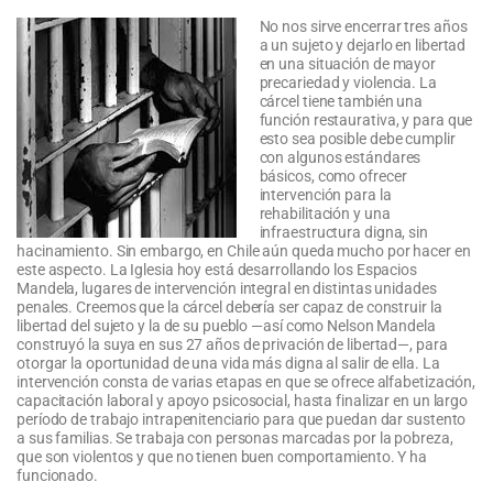
No nos sirve encerrar tres años
a un sujeto y dejarlo en libertad
en una situación de mayor
precariedad y violencia. La
cárcel tiene también una
función restaurativa, y para que
esto sea posible debe cumplir
con algunos estándares
básicos, como ofrecer
intervención para la
rehabilitación y una
infraestructura digna, sin
hacinamiento. Sin embargo, en Chile aún queda mucho por hacer en
este aspecto. La Iglesia hoy está desarrollando los Espacios
Mandela, lugares de intervención integral en distintas unidades
penales. Creemos que la cárcel debería ser capaz de construir la
libertad del sujeto y la de su pueblo —así como Nelson Mandela
construyó la suya en sus 27 años de privación de libertad—, para
otorgar la oportunidad de una vida más digna al salir de ella. La
intervención consta de varias etapas en que se ofrece alfabetización,
capacitación laboral y apoyo psicosocial, hasta finalizar en un largo
período de trabajo intrapenitenciario para que puedan dar sustento
a sus familias. Se trabaja con personas marcadas por la pobreza,
que son violentos y que no tienen buen comportamiento. Y ha
funcionado.