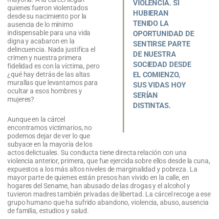
VIOLENCIA. SI
quienes fueron violentados
HUBIERAN
desde su nacimiento por la
TENIDO LA
ausencia de lo mínimo
indispensable para una vida
OPORTUNIDAD DE
digna y acabaron en la
SENTIRSE PARTE
delincuencia. Nada justifica el
DE NUESTRA
crimen y nuestra primera
SOCIEDAD DESDE
fidelidad es con la víctima, pero
EL COMIENZO,
¿qué hay detrás de las altas
murallas que levantamos para
SUS VIDAS HOY
ocultar a esos hombres y
SERÍAN
mujeres?
DISTINTAS.
Aunque en la cárcel
encontramos victimarios, no
podemos dejar de ver lo que
subyace en la mayoría de los
actos delictuales. Su conducta tiene directa relación con una
violencia anterior, primera, que fue ejercida sobre ellos desde la cuna,
expuestos a los más altos niveles de marginalidad y pobreza. La
mayor parte de quienes están presos han vivido en la calle, en
hogares del Sename, han abusado de las drogas y el alcohol y
tuvieron madres también privadas de libertad. La cárcel recoge a ese
grupo humano que ha sufrido abandono, violencia, abuso, ausencia
de familia, estudios y salud.