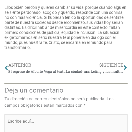
Ellos piden perdón y quieren cambiar su vida, porque cuando alguien
se siente perdonado, acogido y querido, responde con una sonrisa,
no con más violencia. Si hubieran tenido la oportunidad de sentirse
parte de nuestra sociedad desde el comienzo, sus vidas hoy serían
distintas. Es difícil hablar de misericordia en este contexto: faltan
primero condiciones de justicia, equidad e inclusión. La situación
exige tomarnos en serio nuestra fe al ponerla en diálogo con el
mundo, pues nuestra fe, Cristo, se encarna en el mundo para
transformarlo.
Ant
Si
ANTERIOR
SIGUIENTE
El regreso de Alberto Vega al teatro: Un camino hacia la inclusión en las artes
La ciudad-marketing y las multitudes solitarias
Deja un comentario
Tu dirección de correo electrónico no será publicada.
Los
campos obligatorios están marcados con
*
Escribe
aquí...