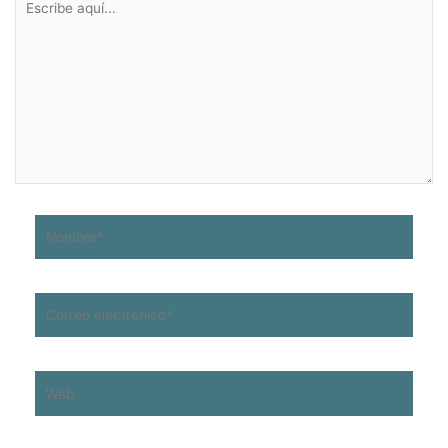
aquí...
Nombre*
Correo
electrónico*
Web