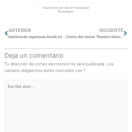
Ilustración por Daniel Irarrázaval
Domínguez
Ant
Si
ANTERIOR
SIGUIENTE
Sembrando esperanza donde no la hay
Centro del cáncer “Nuestra Señora de la Esperanza”, UC Christus
Deja un comentario
Tu dirección de correo electrónico no será publicada.
Los
campos obligatorios están marcados con
*
Escribe
aquí...