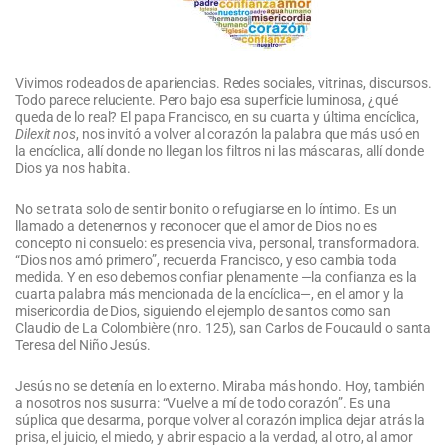
Vivimos rodeados de apariencias. Redes sociales, vitrinas, discursos.
Todo parece reluciente. Pero bajo esa superficie luminosa, ¿qué
queda de lo real? El papa Francisco, en su cuarta y última encíclica,
Dilexit nos
, nos invitó a volver al corazón la palabra que más usó en
la encíclica, allí donde no llegan los filtros ni las máscaras, allí donde
Dios ya nos habita.
No se trata solo de sentir bonito o refugiarse en lo íntimo. Es un
llamado a detenernos y reconocer que el amor de Dios no es
concepto ni consuelo: es presencia viva, personal, transformadora.
“Dios nos amó primero”, recuerda Francisco, y eso cambia toda
medida. Y en eso debemos confiar plenamente —la confianza es la
cuarta palabra más mencionada de la encíclica—, en el amor y la
misericordia de Dios, siguiendo el ejemplo de santos como san
Claudio de La Colombière (nro. 125), san Carlos de Foucauld o santa
Teresa del Niño Jesús.
Jesús no se detenía en lo externo. Miraba más hondo. Hoy, también
a nosotros nos susurra: “Vuelve a mí de todo corazón”. Es una
súplica que desarma, porque volver al corazón implica dejar atrás la
prisa, el juicio, el miedo, y abrir espacio a la verdad, al otro, al amor