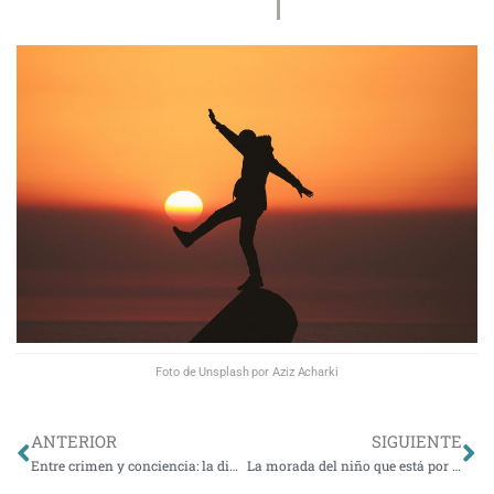
Foto de Unsplash por Aziz Acharki
Ant
Si
ANTERIOR
SIGUIENTE
Entre crimen y conciencia: la dimensión moral de Wake Up Dead Man
La morada del niño que está por nacer