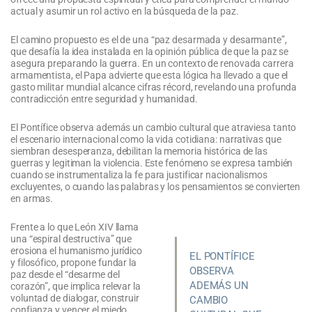
actual y asumir un rol activo en la búsqueda de la paz.
El camino propuesto es el de una “paz desarmada y desarmante”,
que desafía la idea instalada en la opinión pública de que la paz se
asegura preparando la guerra. En un contexto de renovada carrera
armamentista, el Papa advierte que esta lógica ha llevado a que el
gasto militar mundial alcance cifras récord, revelando una profunda
contradicción entre seguridad y humanidad.
El Pontífice observa además un cambio cultural que atraviesa tanto
el escenario internacional como la vida cotidiana: narrativas que
siembran desesperanza, debilitan la memoria histórica de las
guerras y legitiman la violencia. Este fenómeno se expresa también
cuando se instrumentaliza la fe para justificar nacionalismos
excluyentes, o cuando las palabras y los pensamientos se convierten
en armas.
Frente a lo que León XIV llama
una “espiral destructiva” que
erosiona el humanismo jurídico
EL PONTÍFICE
y filosófico, propone fundar la
OBSERVA
paz desde el “desarme del
ADEMÁS UN
corazón”, que implica relevar la
voluntad de dialogar, construir
CAMBIO
confianza y vencer el miedo.