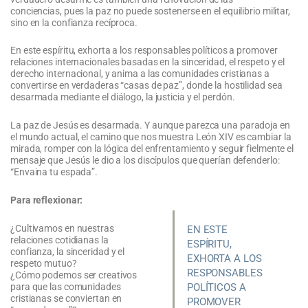
conciencias, pues la paz no puede sostenerse en el equilibrio militar,
sino en la confianza recíproca.
En este espíritu, exhorta a los responsables políticos a promover
relaciones internacionales basadas en la sinceridad, el respeto y el
derecho internacional, y anima a las comunidades cristianas a
convertirse en verdaderas “casas de paz”, donde la hostilidad sea
desarmada mediante el diálogo, la justicia y el perdón.
La paz de Jesús es desarmada. Y aunque parezca una paradoja en
el mundo actual, el camino que nos muestra León XIV es cambiar la
mirada, romper con la lógica del enfrentamiento y seguir fielmente el
mensaje que Jesús le dio a los discípulos que querían defenderlo:
“Envaina tu espada”.
Para reflexionar:
¿Cultivamos en nuestras
EN ESTE
relaciones cotidianas la
ESPÍRITU,
confianza, la sinceridad y el
EXHORTA A LOS
respeto mutuo?
RESPONSABLES
¿Cómo podemos ser creativos
POLÍTICOS A
para que las comunidades
cristianas se conviertan en
PROMOVER