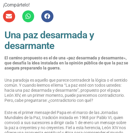
¡Compártelo!
Una paz desarmada y
desarmante
El camino propuesto es el de una «paz desarmada y desarmante»,
que desafía la idea instalada en la opinión pública de que la paz se
asegura preparando la guerra.
Una paradoja es aquello que parece contradecir la lógica o el sentido
común. Y cuando leemos el lema “La paz esté con todos ustedes:
hacia una paz desarmada y desarmante”, propuesto por el papa
León XIV, en un primer momento, puede parecernos contradictorio.
Pero, cabe preguntarse: ¿contradictorio con qué?
Este es el primer mensaje del Papa en el marco de las Jornadas
Mundiales de la Paz, tradición iniciada en 1968 por Pablo VI, quien
convocó a sus sucesores a dirigir cada 1 de enero un mensaje sobre
la paz a creyentes y no creyentes. Fiel a esta herencia, León XIV nos
ofrece una propuesta espiritual y ética para comprender el mundo