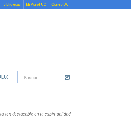
Bibliotecas
Mi Portal UC
Correo UC
AL UC
Buscar
lta tan destacable en la espiritualidad