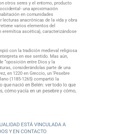
on otros seres y el entorno, producto
 occidental- una aproximación
ohabitación en comunidades
r lecturas anacrónicas de la vida y obra
retiene varios elementos del
ón eremítica ascética), caracterizándose
pió con la tradición medieval religiosa
nterpreta en ese sentido. Mas aún,
e “oposición entre Dios y la
iaturas, considerándolas parte de una
z, en 1220 en Greccio, un ‘Pesebre
lano (1185-1265) compartió la
 que nació en Belén: ver todo lo que
es, cómo yacía en un pesebre y cómo,
TUALIDAD ESTÁ VINCULADA A
DOS Y EN CONTACTO