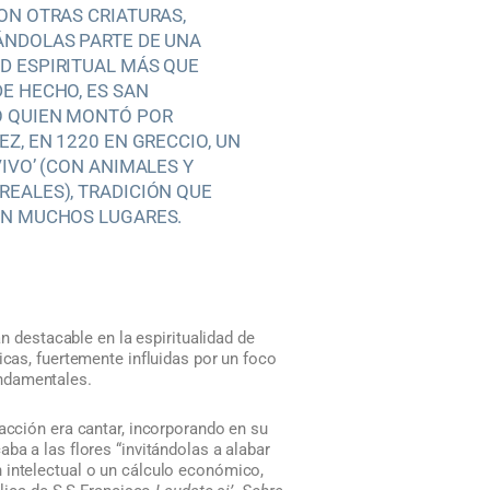
ON OTRAS CRIATURAS,
ÁNDOLAS PARTE DE UNA
 ESPIRITUAL MÁS QUE
E HECHO, ES SAN
O QUIEN MONTÓ POR
EZ, EN 1220 EN GRECCIO, UN
VIVO’ (CON ANIMALES Y
EALES), TRADICIÓN QUE
EN MUCHOS LUGARES.
an destacable en la espiritualidad de
icas, fuertemente influidas por un foco
undamentales.
eacción era cantar, incorporando en su
ba a las flores “invitándolas a alabar
 intelectual o un cálculo económico,