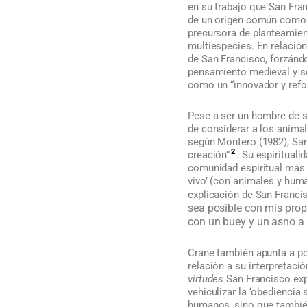
en su trabajo que San Fran
de un origen común como c
precursora de planteamie
multiespecies. En relación
de San Francisco, forzánd
pensamiento medieval y se 
como un “innovador y refor
Pese a ser un hombre de su
de considerar a los anima
según Montero (1982), San
2
creación”
. Su espiritual
comunidad espiritual más 
vivo’ (con animales y hum
explicación de San Francis
sea posible con mis prop
con un buey y un asno a 
Crane también apunta a p
relación a su interpretac
virtudes
San Francisco exp
vehiculizar la ‘obediencia
humanos, sino que también