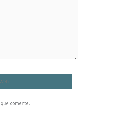
eb
z que comente.