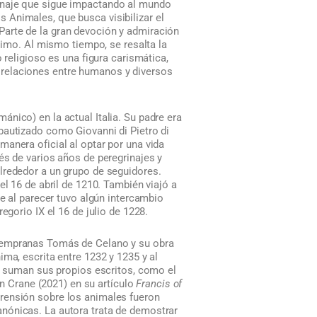
onaje que sigue impactando al mundo
os Animales, que busca visibilizar el
Parte de la gran devoción y admiración
ójimo. Al mismo tiempo, se resalta la
 religioso es una figura carismática,
 relaciones entre humanos y diversos
nico) en la actual Italia. Su padre era
bautizado como Giovanni di Pietro di
anera oficial al optar por una vida
és de varios años de peregrinajes y
lrededor a un grupo de seguidores.
el 16 de abril de 1210. También viajó a
de al parecer tuvo algún intercambio
egorio IX el 16 de julio de 1228.
 tempranas Tomás de Celano y su obra
ma, escrita entre 1232 y 1235 y al
se suman sus propios escritos, como el
an Crane (2021) en su artículo
Francis of
rensión sobre los animales fueron
nónicas. La autora trata de demostrar