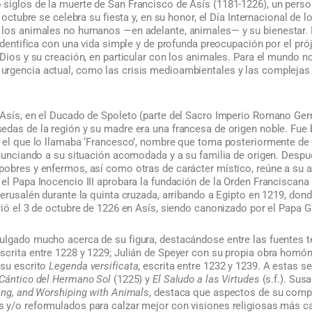
siglos de la muerte de San Francisco de Asís (1181-1226), un pers
e octubre se celebra su fiesta y, en su honor, el Día Internacional de l
 los animales no humanos —en adelante, animales— y su bienestar. 
 identifica con una vida simple y de profunda preocupación por el pr
 Dios y su creación, en particular con los animales. Para el mundo no
rgencia actual, como las crisis medioambientales y las complejas
Asís, en el Ducado de Spoleto (parte del Sacro Imperio Romano Germá
edas de la región y su madre era una francesa de origen noble. Fue 
 el que lo llamaba ‘Francesco’, nombre que toma posteriormente de m
enunciando a su situación acomodada y a su familia de origen. Despu
pobres y enfermos, así como otras de carácter místico, reúne a su a
el Papa Inocencio III aprobara la fundación de la Orden Franciscana 
Jerusalén durante la quinta cruzada, arribando a Egipto en 1219, don
rió el 3 de octubre de 1226 en Asís, siendo canonizado por el Papa Gr
ulgado mucho acerca de su figura, destacándose entre las fuentes
scrita entre 1228 y 1229; Julián de Speyer con su propia obra homóni
 su escrito
Legenda versificata
, escrita entre 1232 y 1239. A estas 
Cántico del Hermano Sol
(1225) y
El Saludo a las Virtudes
(s.f.). Sus
ying, and Worshiping with Animals
, destaca que aspectos de su comp
 y/o reformulados para calzar mejor con visiones religiosas más ca