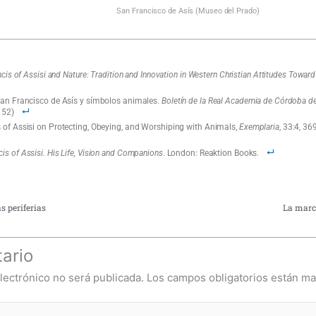
San Francisco de Asís (Museo del Prado)
ncis of Assisi and Nature: Tradition and Innovation in Western Christian Attitudes Towar
San Francisco de Asís y símbolos animales.
Boletín de la Real Academia de Córdoba de 
152)
 of Assisi on Protecting, Obeying, and Worshiping with Animals,
Exemplaria
, 33:4, 3
cis of Assisi. His Life, Vision and Companions
. London: Reaktion Books.
as periferias
La marc
ario
lectrónico no será publicada.
Los campos obligatorios están m