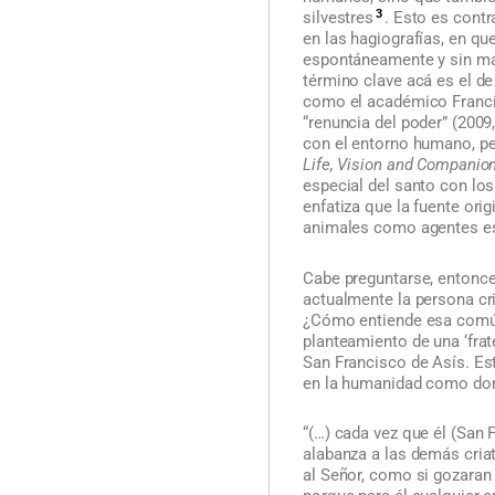
3
silvestres
. Esto es cont
en las hagiografías, en q
espontáneamente y sin may
término clave acá es el de
como el académico Franc
“renuncia del poder” (2009,
con el entorno humano, pe
Life, Vision and Companio
especial del santo con los
enfatiza que la fuente orig
animales como agentes ese
Cabe preguntarse, entonc
actualmente la persona cr
¿Cómo entiende esa común-
planteamiento de una ‘frate
San Francisco de Asís. Est
en la humanidad como domi
“(…) cada vez que él (San 
alabanza a las demás criat
al Señor, como si gozaran