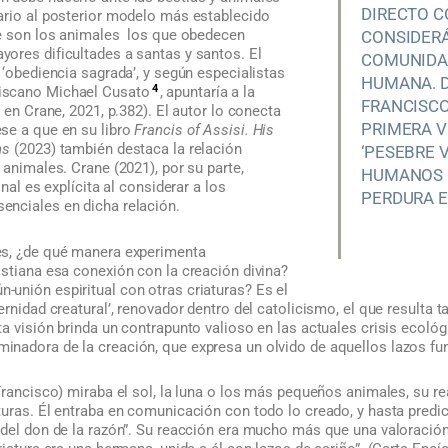
DIRECTO C
rario al posterior modelo más establecido
ue son los animales los que obedecen
CONSIDER
ores dificultades a santas y santos. El
COMUNIDAD
 ‘obediencia sagrada’, y según especialistas
HUMANA. D
4
iscano Michael Cusato
, apuntaría a la
FRANCISC
 en Crane, 2021, p.382). El autor lo conecta
PRIMERA V
se a que en su libro
Francis of Assisi. His
ns
(2023) también destaca la relación
‘PESEBRE 
 animales. Crane (2021), por su parte,
HUMANOS R
inal es explícita al considerar a los
PERDURA 
nciales en dicha relación.
es, ¿de qué manera experimenta
istiana esa conexión con la creación divina?
unión espiritual con otras criaturas? Es el
rnidad creatural’, renovador dentro del catolicismo, el que resulta t
a visión brinda un contrapunto valioso en las actuales crisis ecológ
nadora de la creación, que expresa un olvido de aquellos lazos f
Francisco) miraba el sol, la luna o los más pequeños animales, su r
uras. Él entraba en comunicación con todo lo creado, y hasta predica
 del don de la razón”. Su reacción era mucho más que una valoración