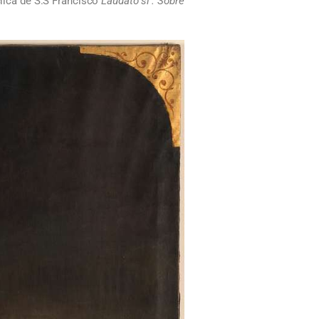
clica de S.S Francisco
Laudato si’. Sobre