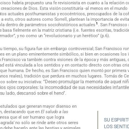
cisco habría propuesto una fe revisionista en cuanto a la relación c
reaciones de Dios. Esta visión constituiría -al menos en el mundo
ntos actuales posthumanistas y ecocéntricos, preocupados de la c
 a esto, otros autores como Sorrell, plantean la importancia de evita
1
ola dentro de parámetros sociohistóricos actuales
. San Francisco 
basa fielmente en la matriz cristiana (i.e. fuentes escritas, tradici
mador”, y no como un “revolucionario y un herético” (p.6).
 tiempo, su figura fue sin embargo controversial; San Francisco rom
les en un plano eminentemente simbólico, si bien en ocasiones los i
 Francisco va también contra visiones de la época y más antiguas, d
idad está vinculada a los sentidos y en contacto directo con otras cr
que humana. De hecho, es San Francisco quien montó por primera ve
anos reales), tradición que perdura en muchos lugares. Tomás de Ce
“Deseo promulgar la memoria de aquel niño
co sobre su iniciativa:
ios ojos corporales: la incomodidad de sus necesidades infantil
su lado, descansó sobre el heno”.
ostulados que generan mayor disenso en
ión, destacando que en
El saludo a las
resa que el ser humano que logra
SU ESPIRI
 sagrada’ no sólo se rinde ante otros seres
LOS SENTI
 debe hacerlo ante las bestias y animales