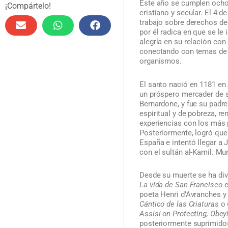
Este año se cumplen ocho 
¡Compártelo!
cristiano y secular. El 4 d
trabajo sobre derechos de
por él radica en que se le
alegría en su relación con
conectando con temas de u
organismos.
El santo nació en 1181 en 
un próspero mercader de s
Bernardone, y fue su padre
espiritual y de pobreza, r
experiencias con los más 
Posteriormente, logró que 
España e intentó llegar a 
con el sultán al-Kamil. Mu
Desde su muerte se ha div
La vida de San Francisco
e
poeta Henri d’Avranches y
Cántico de las Criaturas
o
Assisi on Protecting, Obe
posteriormente suprimidos