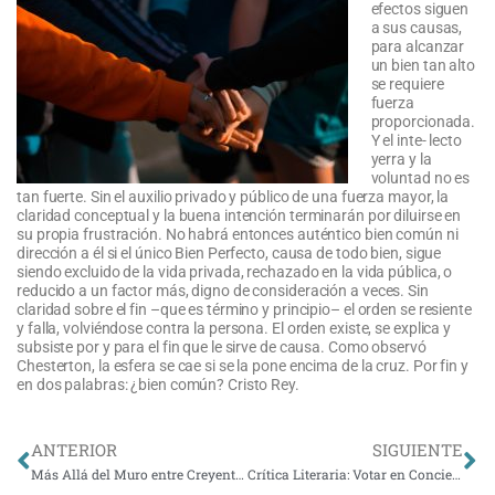
efectos siguen
a sus causas,
para alcanzar
un bien tan alto
se requiere
fuerza
proporcionada.
Y el inte- lecto
yerra y la
voluntad no es
tan fuerte. Sin el auxilio privado y público de una fuerza mayor, la
claridad conceptual y la buena intención terminarán por diluirse en
su propia frustración. No habrá entonces auténtico bien común ni
dirección a él si el único Bien Perfecto, causa de todo bien, sigue
siendo excluido de la vida privada, rechazado en la vida pública, o
reducido a un factor más, digno de consideración a veces. Sin
claridad sobre el fin –que es término y principio– el orden se resiente
y falla, volviéndose contra la persona. El orden existe, se explica y
subsiste por y para el fin que le sirve de causa. Como observó
Chesterton, la esfera se cae si se la pone encima de la cruz. Por fin y
en dos palabras: ¿bien común? Cristo Rey.
Ant
Si
ANTERIOR
SIGUIENTE
Más Allá del Muro entre Creyentes y Agnósticos
Crítica Literaria: Votar en Conciencia. Los Católicos y la Política