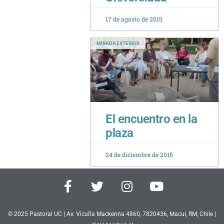
MIRADA EXTERIOR
El encuentro en la
plaza
24 de diciembre de 2016
F
T
I
Y
a
w
n
o
c
i
s
u
e
t
t
t
© 2025 Pastoral UC | Av. Vicuña Mackenna 4860, 7820436, Macul, RM, Chile |