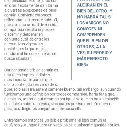
de parcialidades que, junto con
ALEGRAN EN EL
errores, tácitamente dan forma
a diversas acepciones del bien
BIEN DEL OTRO, Y
común. Conviene entonces
NO HABRÁ TAL SI
reflexionar seriamente sobre él,
LOS AMIGOS NO
pues sin una unidad de medida
CONOCEN NI
compartida resulta imposible
discernir y deliberar en
COMPRENDEN
conjunto cuál, de entre las
QUE EL BIEN DEL
alternativas vigentes y
OTRO ES, A LA
posibles, es la que mejor
VEZ, SU PROPIO Y
conduce al fin que con ellas se
MÁS PERFECTO
busca alcanzar.
BIEN»
Dar contenido al bien común es
una tarea imprescindible, y
más importante aún es que
dicho contenido sea verdadero,
pues solo así será auténticamente bueno. Sin embargo, aun cuando
tuviéramos una definición por todos compartida, haría falta que,
asimismo, todos lo quisiéramos por igual, ya que no basta coincidir
en el juicio sobre una cosa, sino que es preciso también quererla
para, así, dirigirnos conjuntamente hacia ella.
Enfrentamos entonces un doble problema: el bien común es
equívoco y, aunque fuera unívoco, no es igualmente querido por los