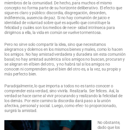
miembros de la comunidad. De hecho, para muchos el mismo
concepto no forma parte de su horizonte deliberativo. El efecto que
sigue es claro y público: discordia, disgregación, desorden,
indiferencia, ausencia de paz. Si no hay comunión de juicio e
identidad de voluntad sobre qué es aquello que constituye la
felicidad y cuáles son los medios de nece- sidad intrínseca para
dirigirnos a ella, la vida en común se vuelve tormentosa.
Pero no sirve solo compartir la idea, sino que necesitamos
alegrarnos y dolernos en los mismos bienes y males, como lo hacen
los amigos. No hay amistad verdadera y duradera sin esta comunión
basal; no hay amistad auténtica si los amigos no buscan, procuran y
se alegran en el bien del otro, y no habrá tal si los amigos no
conocen ni comprenden que el bien del otro es, a la vez, su propio y
más perfecto bien.
Paradojalmente, lo que importa a todos no es tanto conocer o
comprender esta verdad, sino vivirla. Realizarla. Ser felices. Así, la
verdad se hace carne al vivir procurando y realizando la felicidad de
los demás. Por este camino la discordia dará paso a la unión
afectiva, personal y social. Luego, como efec- to proporcionado,
surgirá la amistad.
No obstante,
dado que los