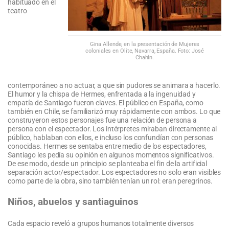
habituado en el
teatro
Gina Allende, en la presentación de Mujeres
coloniales en Olite, Navarra, España. Foto: José
Chahín.
contemporáneo a no actuar, a que sin pudores se animara a hacerlo.
El humor y la chispa de Hermes, enfrentada a la ingenuidad y
empatía de Santiago fueron claves. El público en España, como
también en Chile, se familiarizó muy rápidamente con ambos. Lo que
construyeron estos personajes fue una relación de persona a
persona con el espectador. Los intérpretes miraban directamente al
público, hablaban con ellos, e incluso los confundían con personas
conocidas. Hermes se sentaba entre medio de los espectadores,
Santiago les pedía su opinión en algunos momentos significativos.
De ese modo, desde un principio se planteaba el fin de la artificial
separación actor/espectador. Los espectadores no solo eran visibles
como parte de la obra, sino también tenían un rol: eran peregrinos.
Niños, abuelos y santiaguinos
Cada espacio reveló a grupos humanos totalmente diversos