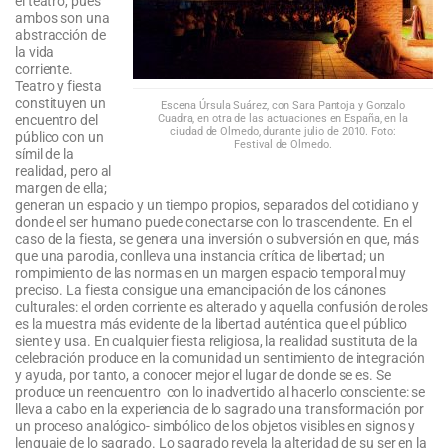
el teatro, pues
ambos son una
abstracción de
la vida
corriente.
Teatro y fiesta
constituyen un
Escena Úrsula Suárez, con Sara Pantoja y Gonzalo
Cuadra, en otra de las actuaciones en España, en la
encuentro del
ciudad de Olmedo, durante julio de 2010. Foto:
público con un
Festival de Olmedo.
símil de la
realidad, pero al
margen de ella;
generan un espacio y un tiempo propios, separados del cotidiano y
donde el ser humano puede conectarse con lo trascendente. En el
caso de la fiesta, se genera una inversión o subversión en que, más
que una parodia, conlleva una instancia crítica de libertad; un
rompimiento de las normas en un margen espacio temporal muy
preciso. La fiesta consigue una emancipación de los cánones
culturales: el orden corriente es alterado y aquella confusión de roles
es la muestra más evidente de la libertad auténtica que el público
siente y usa. En cualquier fiesta religiosa, la realidad sustituta de la
celebración produce en la comunidad un sentimiento de integración
y ayuda, por tanto, a conocer mejor el lugar de donde se es. Se
produce un reencuentro con lo inadvertido al hacerlo consciente: se
lleva a cabo en la experiencia de lo sagrado una transformación por
un proceso analógico- simbólico de los objetos visibles en signos y
lenguaje de lo sagrado. Lo sagrado revela la alteridad de su ser en la