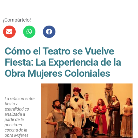
¡Compártelo!
Cómo el Teatro se Vuelve
Fiesta: La Experiencia de la
Obra Mujeres Coloniales
La relación entre
fiesta y
teatralidad es
analizada a
partir de la
puesta en
escena de la
obra Mujeres