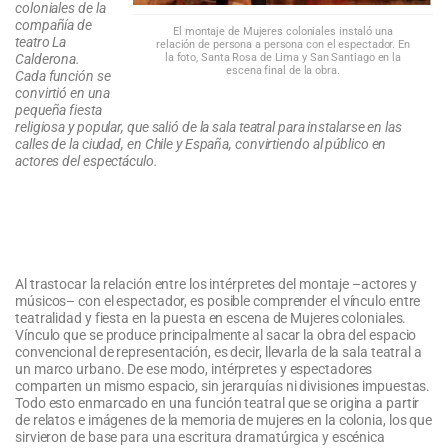
coloniales de la
compañía de
El montaje de Mujeres coloniales instaló una
teatro La
relación de persona a persona con el espectador. En
la foto, Santa Rosa de Lima y San Santiago en la
Calderona.
escena final de la obra.
Cada función se
convirtió en una
pequeña fiesta
religiosa y popular, que salió de la sala teatral para instalarse en las
calles de la ciudad, en Chile y España, convirtiendo al público en
actores del espectáculo.
Al trastocar la relación entre los intérpretes del montaje –actores y
músicos– con el espectador, es posible comprender el vínculo entre
teatralidad y fiesta en la puesta en escena de Mujeres coloniales.
Vínculo que se produce principalmente al sacar la obra del espacio
convencional de representación, es decir, llevarla de la sala teatral a
un marco urbano. De ese modo, intérpretes y espectadores
comparten un mismo espacio, sin jerarquías ni divisiones impuestas.
Todo esto enmarcado en una función teatral que se origina a partir
de relatos e imágenes de la memoria de mujeres en la colonia, los que
sirvieron de base para una escritura dramatúrgica y escénica