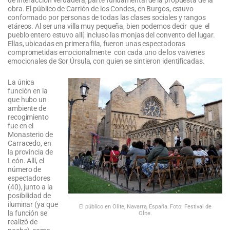
obra. El público de Carrión de los Condes, en Burgos, estuvo
conformado por personas de todas las clases sociales y rangos
etáreos. Al ser una villa muy pequeña, bien podemos decir que el
pueblo entero estuvo allí, incluso las monjas del convento del lugar.
Ellas, ubicadas en primera fila, fueron unas espectadoras
comprometidas emocionalmente con cada uno de los vaivenes
emocionales de Sor Úrsula, con quien se sintieron identificadas.
La única
función en la
que hubo un
ambiente de
recogimiento
fue en el
Monasterio de
Carracedo, en
la provincia de
León. Allí, el
número de
espectadores
(40), junto a la
posibilidad de
iluminar (ya que
El público en Olite, Navarra, España. Foto: Festival de
la función se
Olite.
realizó de