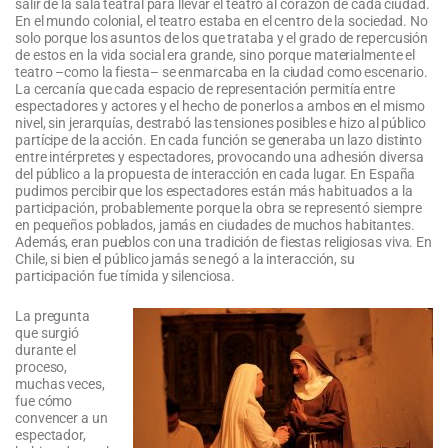
salir de la sala teatral para llevar el teatro al corazón de cada ciudad.
En el mundo colonial, el teatro estaba en el centro de la sociedad. No
solo porque los asuntos de los que trataba y el grado de repercusión
de estos en la vida social era grande, sino porque materialmente el
teatro –como la fiesta– se enmarcaba en la ciudad como escenario.
La cercanía que cada espacio de representación permitía entre
espectadores y actores y el hecho de ponerlos a ambos en el mismo
nivel, sin jerarquías, destrabó las tensiones posibles e hizo al público
partícipe de la acción. En cada función se generaba un lazo distinto
entre intérpretes y espectadores, provocando una adhesión diversa
del público a la propuesta de interacción en cada lugar. En España
pudimos percibir que los espectadores están más habituados a la
participación, probablemente porque la obra se representó siempre
en pequeños poblados, jamás en ciudades de muchos habitantes.
Además, eran pueblos con una tradición de fiestas religiosas viva. En
Chile, si bien el público jamás se negó a la interacción, su
participación fue tímida y silenciosa.
La pregunta
que surgió
durante el
proceso,
muchas veces,
fue cómo
convencer a un
espectador,