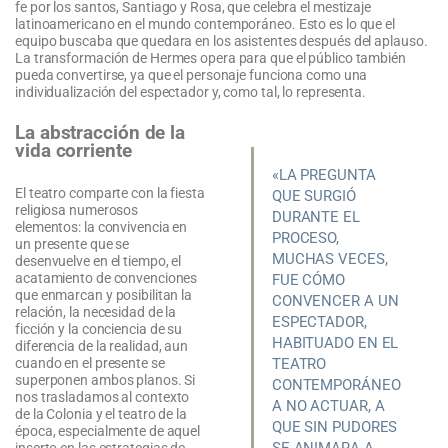
fe por los santos, Santiago y Rosa, que celebra el mestizaje
latinoamericano en el mundo contemporáneo. Esto es lo que el
equipo buscaba que quedara en los asistentes después del aplauso.
La transformación de Hermes opera para que el público también
pueda convertirse, ya que el personaje funciona como una
individualización del espectador y, como tal, lo representa.
La abstracción de la
vida corriente
«LA PREGUNTA
El teatro comparte con la fiesta
QUE SURGIÓ
religiosa numerosos
DURANTE EL
elementos: la convivencia en
PROCESO,
un presente que se
MUCHAS VECES,
desenvuelve en el tiempo, el
acatamiento de convenciones
FUE CÓMO
que enmarcan y posibilitan la
CONVENCER A UN
relación, la necesidad de la
ESPECTADOR,
ficción y la conciencia de su
HABITUADO EN EL
diferencia de la realidad, aun
cuando en el presente se
TEATRO
superponen ambos planos. Si
CONTEMPORÁNEO
nos trasladamos al contexto
A NO ACTUAR, A
de la Colonia y el teatro de la
QUE SIN PUDORES
época, especialmente de aquel
inserto en las estrategias de