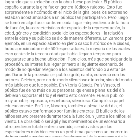
logrando que su relación con la obra fuese particular. El público
español durante la gira fue en general lúdico y ruidoso. Esto fue
sorprendente e incómodo en el inicio de la gira, pues los actores no
estaban acostumbrados a un público tan participativo. Pero luego
se tornó en algo fascinante: en cada lugar –dependiendo de la hora
de función, las características del espacio de la representación, la
edad, género y condición social de los espectadores– la relación
entre la obra y su público se dio de manera diferente. En Zamora, por
ejemplo, en un espacio abierto en pleno casco histórico de la ciudad,
hubo aproximadamente 500 espectadores, la mayoría de los cuales
eran gente de la tercera edad que había llegado temprano para
asegurarse una buena ubicación. Para ellos, más que participar de la
procesión, su interés fue llegar primero al siguiente escenario, de
modo de no quedar relegado a los asientos del fondo o a estar de
pie. Durante la procesión, el público gritó, cantó, conversó con los
actores. Celebró, pero no de modo silencioso e interior, sino del modo
más jubiloso que fue posible. En Vitoria-Gásteiz, País Vasco, el
público fue de no más de 30 personas, quienes a plena luz del día
debieran soportar el frío y el viento estoicamente. Fue un público
muy amable, reposado, respetuoso, silencioso. Cumplió su papel
educadamente. En Olite, Navarra, también a plena luz del día, el
público estuvo conformado por familias enteras. El bullicio de los
niños estuvo presente durante toda la función. Y junto a los niños, el
viento. La obra debió ser ágil y las movimientos de un escenario a
otro perdieron totalmente su sentido, siendo vistos por los
espectadores más bien como un problema que como un momento
de interacción verdadera, parte fundamental de la propuesta de la