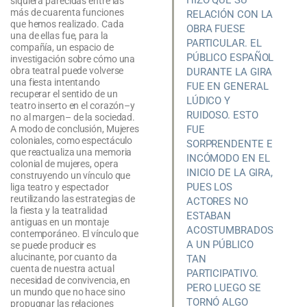
HIZO QUE SU
siquiera parecidas entre las
más de cuarenta funciones
RELACIÓN CON LA
que hemos realizado. Cada
OBRA FUESE
una de ellas fue, para la
PARTICULAR. EL
compañía, un espacio de
PÚBLICO ESPAÑOL
investigación sobre cómo una
obra teatral puede volverse
DURANTE LA GIRA
una fiesta intentando
FUE EN GENERAL
recuperar el sentido de un
LÚDICO Y
teatro inserto en el corazón–y
RUIDOSO. ESTO
no al margen– de la sociedad.
FUE
A modo de conclusión, Mujeres
coloniales, como espectáculo
SORPRENDENTE E
que reactualiza una memoria
INCÓMODO EN EL
colonial de mujeres, opera
INICIO DE LA GIRA,
construyendo un vínculo que
PUES LOS
liga teatro y espectador
reutilizando las estrategias de
ACTORES NO
la fiesta y la teatralidad
ESTABAN
antiguas en un montaje
ACOSTUMBRADOS
contemporáneo. El vínculo que
A UN PÚBLICO
se puede producir es
alucinante, por cuanto da
TAN
cuenta de nuestra actual
PARTICIPATIVO.
necesidad de convivencia, en
PERO LUEGO SE
un mundo que no hace sino
TORNÓ ALGO
propugnar las relaciones