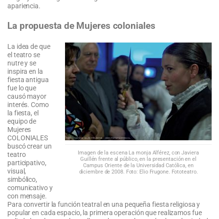
apariencia.
La propuesta de Mujeres coloniales
La idea de que
el teatro se
nutre y se
inspira en la
fiesta antigua
fue lo que
causó mayor
interés. Como
la fiesta, el
equipo de
Mujeres
COLONIALES
buscó crear un
Imagen de la escena La monja Alférez, con Javiera
teatro
Guillén frente al público, en la presentación en el
participativo,
Campus Oriente de la Universidad Católica, en
visual,
diciembre de 2008. Foto: Elio Frugone. Fototeatro.
simbólico,
comunicativo y
con mensaje.
Para convertir la función teatral en una pequeña fiesta religiosa y
popular en cada espacio, la primera operación que realizamos fue