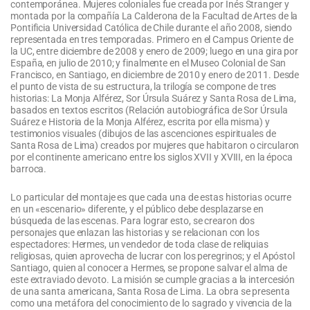
contemporánea. Mujeres coloniales fue creada por Inés Stranger y
montada por la compañía La Calderona de la Facultad de Artes de la
Pontificia Universidad Católica de Chile durante el año 2008, siendo
representada en tres temporadas. Primero en el Campus Oriente de
la UC, entre diciembre de 2008 y enero de 2009; luego en una gira por
España, en julio de 2010; y finalmente en el Museo Colonial de San
Francisco, en Santiago, en diciembre de 2010 y enero de 2011. Desde
el punto de vista de su estructura, la trilogía se compone de tres
historias: La Monja Alférez, Sor Úrsula Suárez y Santa Rosa de Lima,
basados en textos escritos (Relación autobiográfica de Sor Úrsula
Suárez e Historia de la Monja Alférez, escrita por ella misma) y
testimonios visuales (dibujos de las ascenciones espirituales de
Santa Rosa de Lima) creados por mujeres que habitaron o circularon
por el continente americano entre los siglos XVII y XVIII, en la época
barroca.
Lo particular del montaje es que cada una de estas historias ocurre
en un «escenario» diferente, y el público debe desplazarse en
búsqueda de las escenas. Para lograr esto, se crearon dos
personajes que enlazan las historias y se relacionan con los
espectadores: Hermes, un vendedor de toda clase de reliquias
religiosas, quien aprovecha de lucrar con los peregrinos; y el Apóstol
Santiago, quien al conocer a Hermes, se propone salvar el alma de
este extraviado devoto. La misión se cumple gracias a la intercesión
de una santa americana, Santa Rosa de Lima. La obra se presenta
como una metáfora del conocimiento de lo sagrado y vivencia de la