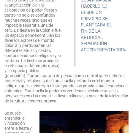
SE ANIMARA A
evangelización o en la
HACERLO (…)
celebración del poder, fiesta y
DESDE UN
teatro no solo se confunden
PRINCIPIO SE
muchas veces, sino que es
PLANTEABA EL
imposible separar a una de
otro. La fiesta en la Colonia fue
FIN DE LA
un espacio donde confluían los
ARTIFICIAL
diversos actores del mundo
SEPARACIÓN
colonial y participaban las
ACTOR/ESPECTADOR».
diferentes etnias y castas,
confundiéndose lo religioso y lo
profano. La fiesta se producía
en el espacio del templo (misa)
y el espacio público
(procesión). Fue un aparato de persuasión y control que legitimó el
poder civil y religioso, y dejó una huella profunda en el mundo
indígena que la reinterpretó integrando sus propias manifestaciones
culturales. Esta huella la podemos verificar especialmente en la
pervivencia en el tiempo de la fiesta religiosa, a pesar de la laicización
de la cultura contemporánea.
Se puede
entender la
vinculación
entre la fiesta y