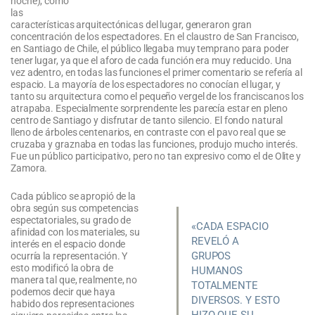
noche), como
las
características arquitectónicas del lugar, generaron gran
concentración de los espectadores. En el claustro de San Francisco,
en Santiago de Chile, el público llegaba muy temprano para poder
tener lugar, ya que el aforo de cada función era muy reducido. Una
vez adentro, en todas las funciones el primer comentario se refería al
espacio. La mayoría de los espectadores no conocían el lugar, y
tanto su arquitectura como el pequeño vergel de los franciscanos los
atrapaba. Especialmente sorprendente les parecía estar en pleno
centro de Santiago y disfrutar de tanto silencio. El fondo natural
lleno de árboles centenarios, en contraste con el pavo real que se
cruzaba y graznaba en todas las funciones, produjo mucho interés.
Fue un público participativo, pero no tan expresivo como el de Olite y
Zamora.
Cada público se apropió de la
obra según sus competencias
espectatoriales, su grado de
«CADA ESPACIO
afinidad con los materiales, su
REVELÓ A
interés en el espacio donde
GRUPOS
ocurría la representación. Y
esto modificó la obra de
HUMANOS
manera tal que, realmente, no
TOTALMENTE
podemos decir que haya
DIVERSOS. Y ESTO
habido dos representaciones