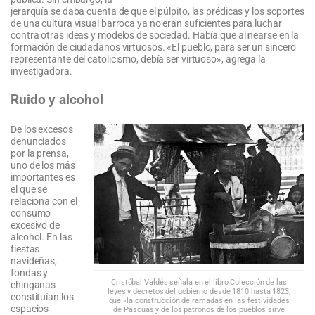
jerarquía se daba cuenta de que el púlpito, las prédicas y los soportes
de una cultura visual barroca ya no eran suficientes para luchar
contra otras ideas y modelos de sociedad. Había que alinearse en la
formación de ciudadanos virtuosos. «El pueblo, para ser un sincero
representante del catolicismo, debía ser virtuoso», agrega la
investigadora.
Ruido y alcohol
De los excesos
denunciados
por la prensa,
uno de los más
importantes es
el que se
relaciona con el
consumo
excesivo de
alcohol. En las
fiestas
navideñas,
fondas y
Cristóbal Valdés señala en el libro Colección de las
chinganas
leyes y decretos del gobierno desde 1810 hasta 1823,
constituían los
que «la construcción de ramadas en las festividades
espacios
de Pascuas y de los patronos de los pueblos sirve