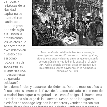
barrocas y
religiosas de la
Navidad
capitalina se
mantuvieron
casi intactas
durante gran
parte del siglo
XIX. Tanto la
prensa como
los viajeros que
se acercaron y
avecindaron en
Tras un año de revisión de fuentes visuales, la
nuestro país,
investigación contempló un catastro de fotografías,
así como
dibujos en prensa y algunas pinturas que rescatan la
celebración de la Navidad en la capital en el siglo
fotografías de
XIX. Así es posible conocer estas imágenes que
época (en las
muestran las ventas navideñas en la Alameda, a
imágenes), nos
principios de 1900.
muestran esta
abigarrada
celebración
llena de estímulos y bastantes desórdenes. Durante muchos años la
fiesta tenía su centro en la Plaza de Abastos, ubicada en el centro de
la ciudad, hasta que la magnitud que alcanzó obligó a la intendencia
a trasladarla a lo largo de la Alameda. Desde todos los lugares
aledaños de Santiago llegaban los tenderos y vendedores con sus
frutas, flores, fritangas, horchatas, helados y dulces a instalarse a