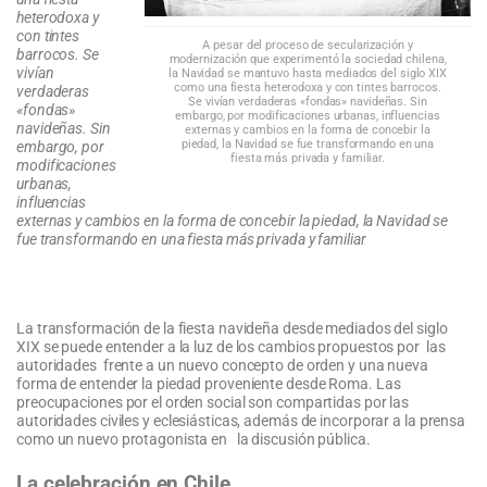
heterodoxa y
con tintes
A pesar del proceso de secularización y
barrocos. Se
modernización que experimentó la sociedad chilena,
vivían
la Navidad se mantuvo hasta mediados del siglo XIX
como una fiesta heterodoxa y con tintes barrocos.
verdaderas
Se vivían verdaderas «fondas» navideñas. Sin
«fondas»
embargo, por modificaciones urbanas, influencias
navideñas. Sin
externas y cambios en la forma de concebir la
piedad, la Navidad se fue transformando en una
embargo, por
fiesta más privada y familiar.
modificaciones
urbanas,
influencias
externas y cambios en la forma de concebir la piedad, la Navidad se
fue transformando en una fiesta más privada y familiar
La transformación de la fiesta navideña desde mediados del siglo
XIX se puede entender a la luz de los cambios propuestos por las
autoridades frente a un nuevo concepto de orden y una nueva
forma de entender la piedad proveniente desde Roma. Las
preocupaciones por el orden social son compartidas por las
autoridades civiles y eclesiásticas, además de incorporar a la prensa
como un nuevo protagonista en la discusión pública.
La celebración en Chile