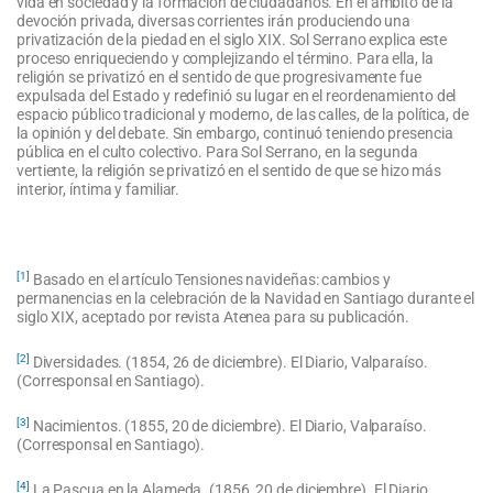
vida en sociedad y la formación de ciudadanos. En el ámbito de la
devoción privada, diversas corrientes irán produciendo una
privatización de la piedad en el siglo XIX. Sol Serrano explica este
proceso enriqueciendo y complejizando el término. Para ella, la
religión se privatizó en el sentido de que progresivamente fue
expulsada del Estado y redefinió su lugar en el reordenamiento del
espacio público tradicional y moderno, de las calles, de la política, de
la opinión y del debate. Sin embargo, continuó teniendo presencia
pública en el culto colectivo. Para Sol Serrano, en la segunda
vertiente, la religión se privatizó en el sentido de que se hizo más
interior, íntima y familiar.
[1]
Basado en el artículo Tensiones navideñas: cambios y
permanencias en la celebración de la Navidad en Santiago durante el
siglo XIX, aceptado por revista Atenea para su publicación.
[2]
Diversidades. (1854, 26 de diciembre). El Diario, Valparaíso.
(Corresponsal en Santiago).
[3]
Nacimientos. (1855, 20 de diciembre). El Diario, Valparaíso.
(Corresponsal en Santiago).
[4]
La Pascua en la Alameda. (1856, 20 de diciembre). El Diario,