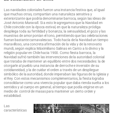
Las navidades coloniales fueron una instancia festiva que, al igual
que muchas otras, compartían una naturaleza sensitiva y
exteriorizante que podría denominarse barroca, según las ideas de
José Antonio Maravall. Si a esto le agregamos que la Navidad en
Chile coincide con la época estival, en que la naturaleza pródiga
despliega toda su fertilidad y bonanza; la sensualidad, el gozo y las
muestras de amor ponían el tono, permitiendo que las celebraciones
fueran bastante carnavalescas. Todo hacía de la Navidad un tiempo
maravilloso, una concreta afirmación de la vida y de la renovatio
mundi, según explica Máximiliano Salinas en Canto a lo divino y la
religión popular en Chile hacia 1900. Como fiesta barroca, la
Navidad sufrió también las intervenciones de la autoridad colonial
que trataba de mantener un equilibrio entre dos necesidades: la de
otorgarle al pueblo una instancia de derroche e inversión de su
cotidianeidad, y la de cuidar el orden a través de un despliegue
simbólico de la autoridad, donde imperaban las figuras de la Iglesia y
el Rey. Con estos mecanismos complementarios, la fiesta lograba
consolidarse como una vivencia popular que daba rienda suelta a los
sentidos y al cuerpo en general, al tiempo que podía erigirse en un
medio de control de masas para mantener un cierto orden y
estabilidad.
Las
características