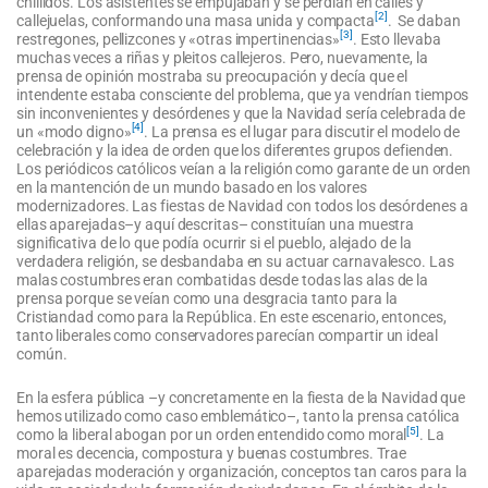
chillidos. Los asistentes se empujaban y se perdían en calles y
[2]
callejuelas, conformando una masa unida y compacta
. Se daban
[3]
restregones, pellizcones y «otras impertinencias»
. Esto llevaba
muchas veces a riñas y pleitos callejeros. Pero, nuevamente, la
prensa de opinión mostraba su preocupación y decía que el
intendente estaba consciente del problema, que ya vendrían tiempos
sin inconvenientes y desórdenes y que la Navidad sería celebrada de
[4]
un «modo digno»
. La prensa es el lugar para discutir el modelo de
celebración y la idea de orden que los diferentes grupos defienden.
Los periódicos católicos veían a la religión como garante de un orden
en la mantención de un mundo basado en los valores
modernizadores. Las fiestas de Navidad con todos los desórdenes a
ellas aparejadas–y aquí descritas– constituían una muestra
significativa de lo que podía ocurrir si el pueblo, alejado de la
verdadera religión, se desbandaba en su actuar carnavalesco. Las
malas costumbres eran combatidas desde todas las alas de la
prensa porque se veían como una desgracia tanto para la
Cristiandad como para la República. En este escenario, entonces,
tanto liberales como conservadores parecían compartir un ideal
común.
En la esfera pública –y concretamente en la fiesta de la Navidad que
hemos utilizado como caso emblemático–, tanto la prensa católica
[5]
como la liberal abogan por un orden entendido como moral
. La
moral es decencia, compostura y buenas costumbres. Trae
aparejadas moderación y organización, conceptos tan caros para la