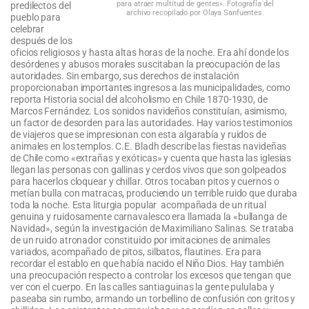
para atraer multitud de gentes». Fotografía del
predilectos del
archivo recopilado por Olaya Sanfuentes.
pueblo para
celebrar
después de los
oficios religiosos y hasta altas horas de la noche. Era ahí donde los
desórdenes y abusos morales suscitaban la preocupación de las
autoridades. Sin embargo, sus derechos de instalación
proporcionaban importantes ingresos a las municipalidades, como
reporta Historia social del alcoholismo en Chile 1870-1930, de
Marcos Fernández. Los sonidos navideños constituían, asimismo,
un factor de desorden para las autoridades. Hay varios testimonios
de viajeros que se impresionan con esta algarabía y ruidos de
animales en los templos. C.E. Bladh describe las fiestas navideñas
de Chile como «extrañas y exóticas» y cuenta que hasta las iglesias
llegan las personas con gallinas y cerdos vivos que son golpeados
para hacerlos cloquear y chillar. Otros tocaban pitos y cuernos o
metían bulla con matracas, produciendo un terrible ruido que duraba
toda la noche. Esta liturgia popular acompañada de un ritual
genuina y ruidosamente carnavalesco era llamada la «bullanga de
Navidad», según la investigación de Maximiliano Salinas. Se trataba
de un ruido atronador constituido por imitaciones de animales
variados, acompañado de pitos, silbatos, flautines. Era para
recordar el establo en que había nacido el Niño Dios. Hay también
una preocupación respecto a controlar los excesos que tengan que
ver con el cuerpo. En las calles santiaguinas la gente pululaba y
paseaba sin rumbo, armando un torbellino de confusión con gritos y