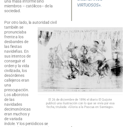
una masa informe sino
VIRTUOSOS».
miembros – católicos– de la
sociedad.
Por otro lado, la autoridad civil
también se
pronunciaba
frente a los
desbandes de
las fiestas
navideñas. En
sus intentos de
conseguir el
orden y la vida
civilizada, los
desórdenes
callejeros eran
una
preocupación.
Los alborotos
de las
El 26 de diciembre de 1896 el diario El Quijote
publicó una ilustración con lo que se vivía por esa
navidades
fecha, titulada: «Gloria a la Pascua en Santiago».
decimonónicas
eran muchos y
de variada
índole. Y los periódicos se