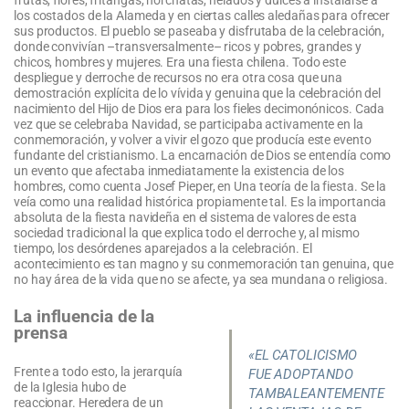
los costados de la Alameda y en ciertas calles aledañas para ofrecer
sus productos. El pueblo se paseaba y disfrutaba de la celebración,
donde convivían –transversalmente– ricos y pobres, grandes y
chicos, hombres y mujeres. Era una fiesta chilena. Todo este
despliegue y derroche de recursos no era otra cosa que una
demostración explícita de lo vívida y genuina que la celebración del
nacimiento del Hijo de Dios era para los fieles decimonónicos. Cada
vez que se celebraba Navidad, se participaba activamente en la
conmemoración, y volver a vivir el gozo que producía este evento
fundante del cristianismo. La encarnación de Dios se entendía como
un evento que afectaba inmediatamente la existencia de los
hombres, como cuenta Josef Pieper, en Una teoría de la fiesta. Se la
veía como una realidad histórica propiamente tal. Es la importancia
absoluta de la fiesta navideña en el sistema de valores de esta
sociedad tradicional la que explica todo el derroche y, al mismo
tiempo, los desórdenes aparejados a la celebración. El
acontecimiento es tan magno y su conmemoración tan genuina, que
no hay área de la vida que no se afecte, ya sea mundana o religiosa.
La influencia de la
prensa
«EL CATOLICISMO
Frente a todo esto, la jerarquía
FUE ADOPTANDO
de la Iglesia hubo de
TAMBALEANTEMENTE
reaccionar. Heredera de un