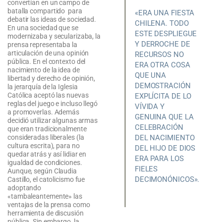
convertían en un campo de
batalla compartido para
«ERA UNA FIESTA
debatir las ideas de sociedad.
CHILENA. TODO
En una sociedad que se
ESTE DESPLIEGUE
modernizaba y secularizaba, la
Y DERROCHE DE
prensa representaba la
articulación de una opinión
RECURSOS NO
pública. En el contexto del
ERA OTRA COSA
nacimiento de la idea de
QUE UNA
libertad y derecho de opinión,
DEMOSTRACIÓN
la jerarquía de la Iglesia
Católica aceptó las nuevas
EXPLÍCITA DE LO
reglas del juego e incluso llegó
VÍVIDA Y
a promoverlas. Además
GENUINA QUE LA
decidió utilizar algunas armas
CELEBRACIÓN
que eran tradicionalmente
consideradas liberales (la
DEL NACIMIENTO
cultura escrita), para no
DEL HIJO DE DIOS
quedar atrás y así lidiar en
ERA PARA LOS
igualdad de condiciones.
FIELES
Aunque, según Claudia
DECIMONÓNICOS».
Castillo, el catolicismo fue
adoptando
«tambaleantemente» las
ventajas de la prensa como
herramienta de discusión
pública. Sin embargo, la