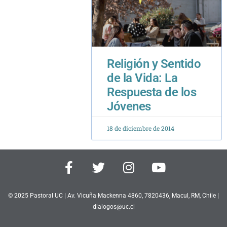
Religión y Sentido
de la Vida: La
Respuesta de los
Jóvenes
18 de diciembre de 2014
F
T
I
Y
a
w
n
o
c
i
s
u
e
t
t
t
© 2025 Pastoral UC | Av. Vicuña Mackenna 4860, 7820436, Macul, RM, Chile |
b
dialogos@uc.cl
t
a
u
o
e
g
b