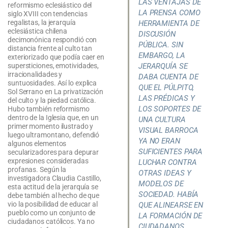
LAS VENTAJAS DE
reformismo eclesiástico del
LA PRENSA COMO
siglo XVIII con tendencias
regalistas, la jerarquía
HERRAMIENTA DE
eclesiástica chilena
DISCUSIÓN
decimonónica respondió con
PÚBLICA. SIN
distancia frente al culto tan
EMBARGO, LA
exteriorizado que podía caer en
supersticiones, emotividades,
JERARQUÍA SE
irracionalidades y
DABA CUENTA DE
suntuosidades. Así lo explica
QUE EL PÚLPITO,
Sol Serrano en La privatización
LAS PRÉDICAS Y
del culto y la piedad católica.
LOS SOPORTES DE
Hubo también reformismo
dentro de la Iglesia que, en un
UNA CULTURA
primer momento ilustrado y
VISUAL BARROCA
luego ultramontano, defendió
YA NO ERAN
algunos elementos
SUFICIENTES PARA
secularizadores para depurar
expresiones consideradas
LUCHAR CONTRA
profanas. Según la
OTRAS IDEAS Y
investigadora Claudia Castillo,
MODELOS DE
esta actitud de la jerarquía se
SOCIEDAD. HABÍA
debe también al hecho de que
vio la posibilidad de educar al
QUE ALINEARSE EN
pueblo como un conjunto de
LA FORMACIÓN DE
ciudadanos católicos. Ya no
CIUDADANOS