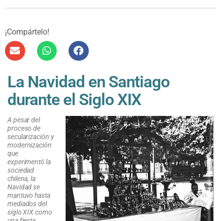
¡Compártelo!
La Navidad en Santiago
durante el Siglo XIX
A pesar del
proceso de
secularización y
modernización
que
experimentó la
sociedad
chilena, la
Navidad se
mantuvo hasta
mediados del
siglo XIX como
una fiesta