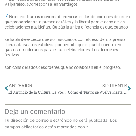
Valparaíso. (Corresponsal en Santiago).
[5]
No encontramos mayores diferencias en las definiciones de orden
que proporcionan la prensa católica y la liberal para el caso de las
celebraciones navideñas. Quizás la única diferencia es que, cuando
se habla de excesos que son asociados con el desorden, la prensa
liberal ataca a los católicos por permitir que el pueblo incurra en
gastos inmoderados para estas celebraciones. Los derroches
festivos
son considerados desórdenes que no colaboran en el progreso.
Ant
Si
ANTERIOR
SIGUIENTE
El Anuncio de la Cultura: La Vocación del Arte Universitario
Cómo el Teatro se Vuelve Fiesta: La Experiencia de la Obra Mujeres Coloniales
Deja un comentario
Tu dirección de correo electrónico no será publicada.
Los
campos obligatorios están marcados con
*