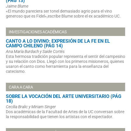
(PÁG 13)
Jaime Blume
«El mundo pareciera ser tonel demasiado agrio para el vino
generoso que es Fidel»,escribe Blume sobre el ex académico UC.
INVESTIGACIONES ACADÉMICAS
CANTO A LO DIVINO: EXPRESIÓN DE LA FE EN EL
CAMPO CHILENO (PÁG 14)
Ana María Burdach y Saide Cortés
Esta hermosa tradición popular representa el sentir del campesino
y su relación con Dios. Llegó con los primeros misioneros, quienes
usaron el canto como herramienta para la enseñanza del
catecismo.
CARA A CARA
SOBRE LA VOCACIÓN DEL ARTE UNIVERSITARIO (PÁG
18)
Cecilia Bralic y Miriam Singer
Dos académicas de la Facultad de Artes de la UC conversan sobre
la responsabilidad que tienen los artistas con el espectador.