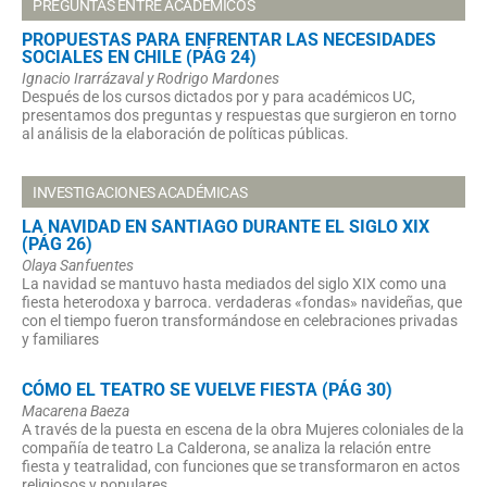
PREGUNTAS ENTRE ACADÉMICOS
PROPUESTAS PARA ENFRENTAR LAS NECESIDADES
SOCIALES EN CHILE (PÁG 24)
Ignacio Irarrázaval y Rodrigo Mardones
Después de los cursos dictados por y para académicos UC,
presentamos dos preguntas y respuestas que surgieron en torno
al análisis de la elaboración de políticas públicas.
INVESTIGACIONES ACADÉMICAS
LA NAVIDAD EN SANTIAGO DURANTE EL SIGLO XIX
(PÁG 26)
Olaya Sanfuentes
La navidad se mantuvo hasta mediados del siglo XIX como una
fiesta heterodoxa y barroca. verdaderas «fondas» navideñas, que
con el tiempo fueron transformándose en celebraciones privadas
y familiares
CÓMO EL TEATRO SE VUELVE FIESTA (PÁG 30)
Macarena Baeza
A través de la puesta en escena de la obra Mujeres coloniales de la
compañía de teatro La Calderona, se analiza la relación entre
fiesta y teatralidad, con funciones que se transformaron en actos
religiosos y populares