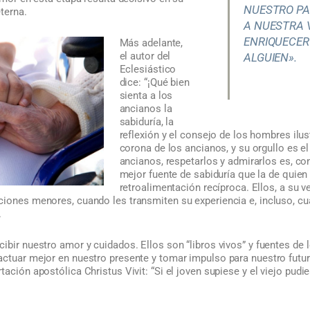
NUESTRO PA
eterna.
A NUESTRA 
ENRIQUECER
Más adelante,
el autor del
ALGUIEN».
Eclesiástico
dice: “¡Qué bien
sienta a los
ancianos la
sabiduría, la
reflexión y el consejo de los hombres ilus
corona de los ancianos, y su orgullo es el
ancianos, respetarlos y admirarlos es, co
mejor fuente de sabiduría que la de quien 
retroalimentación recíproca. Ellos, a su ve
iones menores, cuando les transmiten su experiencia e, incluso, cu
.
cibir nuestro amor y cuidados. Ellos son “libros vivos” y fuentes d
ctuar mejor en nuestro presente y tomar impulso para nuestro futuro
tación apostólica Christus Vivit: “Si el joven supiese y el viejo pud