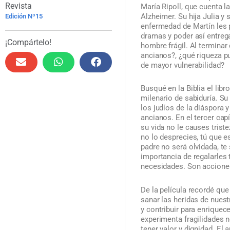
Revista
María Ripoll, que cuenta l
Alzheimer. Su hija Julia y
Edición Nº15
enfermedad de Martín les p
dramas y poder así entreg
¡Compártelo!
hombre frágil. Al terminar
ancianos?, ¿qué riqueza 
de mayor vulnerabilidad?
Busqué en la Biblia el lib
milenario de sabiduría. Su
los judíos de la diáspora
ancianos. En el tercer capí
su vida no le causes trist
no lo desprecies, tú que e
padre no será olvidada, te
importancia de regalarles 
necesidades. Son acciones
De la película recordé q
sanar las heridas de nuest
y contribuir para enriquec
experimenta fragilidades n
tener valor y dignidad. El