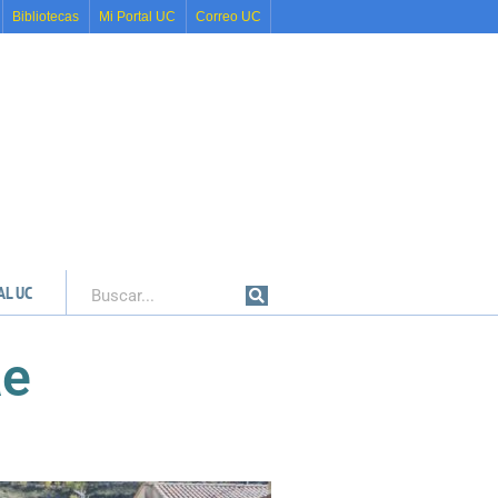
Bibliotecas
Mi Portal UC
Correo UC
AL UC
Buscar
ae