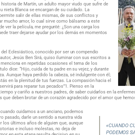
a historia de Martín, un adulto mayor viudo que sufre de
 su nieta Blanca se encargan de su cuidado. La
ermite salir de ellas mismas, de sus conflictos y
ar mucho amor, lo cual sirve como bálsamo a este
 de ver la película, me pregunté: ¿Son una carga los
puede traer dejarse ayudar por los demás en momentos
ro del Eclesiástico, conocido por ser un compendio
 autor, Jesús Ben Sirá, quiso iluminar con sus escritos a
 y menciona en repetidas ocasiones el tema de los
tulo dice: “Hijo, cuida de tu padre en su vejez, y durante
eza. Aunque haya perdido la cabeza, sé indulgente con él;
stás en la plenitud de tus fuerzas. La compasión hacia el
 servirá para reparar tus pecados”1. Pienso en la
tiempo y cariño a nuestros padres, de saber cuidarlos en la enfermed
 que deben brotar de un corazón agradecido por el amor que hemos 
ue cuando cuidamos a un anciano, podemos
ro pasado, darle un sentido a nuestra vida
er los últimos años de alguien que, aunque
«CUANDO CU
otorias e incluso molestas, no deja de
PODEMOS SA
 amor en esta etapa resulta decisivo en su