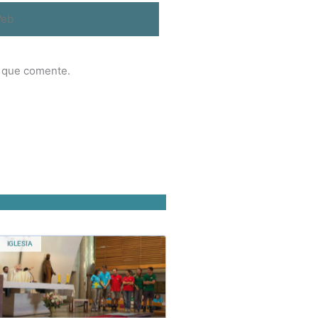
b
z que comente.
IGLESIA