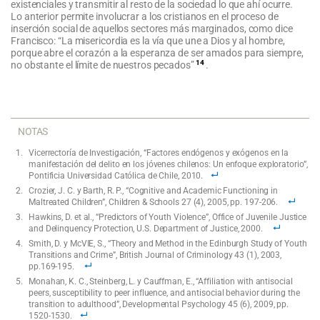
existenciales y transmitir al resto de la sociedad lo que ahí ocurre.
Lo anterior permite involucrar a los cristianos en el proceso de
inserción social de aquellos sectores más marginados, como dice
Francisco: “La misericordia es la vía que une a Dios y al hombre,
porque abre el corazón a la esperanza de ser amados para siempre,
14
no obstante el límite de nuestros pecados”
.
NOTAS
Vicerrectoría de Investigación, “Factores endógenos y exógenos en la
manifestación del delito en los jóvenes chilenos: Un enfoque exploratorio”,
Pontificia Universidad Católica de Chile, 2010.
Crozier, J. C. y Barth, R. P., “Cognitive and Academic Functioning in
Maltreated Children”, Children & Schools 27 (4), 2005, pp. 197-206.
Hawkins, D. et al., “Predictors of Youth Violence”, Office of Juvenile Justice
and Delinquency Protection, U.S. Department of Justice, 2000.
Smith, D. y McVIE, S., “Theory and Method in the Edinburgh Study of Youth
Transitions and Crime”, British Journal of Criminology 43 (1), 2003,
pp.169-195.
Monahan, K. C., Steinberg, L. y Cauffman, E., “Affiliation with antisocial
peers, susceptibility to peer influence, and antisocial behavior during the
transition to adulthood”, Developmental Psychology 45 (6), 2009, pp.
1520-1530.