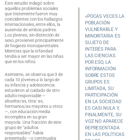
Este estudio indagó sobre
aquellos problemas sociales
que tristemente fueron muy
«POCAS VECES LA
coincidentes con los hallazgos
POBLACIÓN
internacionales, entre ellos, la
VULNERABLE Y
ausencia de ambos padres.
Los jóvenes, sin distinción de
MINORITARIA ES
sexo, provienen principalmente
SUJETO DE
de hogares monoparentales.
INTERÉS PARA
Mientras que la orfandad
LAS CIENCIAS.
tendía a ser mayor en las niñas
que en los niños.
POR ESO, LA
INFORMACIÓN
Asimismo, se observa que 3 de
SOBRE ESTOS
cada 10 jóvenes a lo largo de
GRUPOS ES
su infancia y adolescencia
LIMITADA, SU
estuvieron al cuidado de otro
PARTICIPACIÓN
adulto responsable —
abuelos/as, tíos/ as,
EN LA SOCIEDAD
hermanos/as mayores u otros
ES CASI NULA Y,
—, con educación media
FINALMENTE, SU
incompleta en su gran
VOZ NO APARECE
mayoría. Una fracción de este
grupo de “adultos
REPRESENTADA
responsables” había
EN LAS POLÍTICAS
presentado —o continuaba