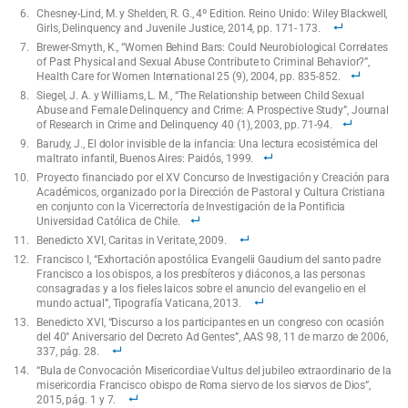
Chesney-Lind, M. y Shelden, R. G., 4º Edition. Reino Unido: Wiley Blackwell,
Girls, Delinquency and Juvenile Justice, 2014, pp. 171- 173.
Brewer-Smyth, K., “Women Behind Bars: Could Neurobiological Correlates
of Past Physical and Sexual Abuse Contribute to Criminal Behavior?”,
Health Care for Women International 25 (9), 2004, pp. 835-852.
Siegel, J. A. y Williams, L. M., “The Relationship between Child Sexual
Abuse and Female Delinquency and Crime: A Prospective Study”, Journal
of Research in Crime and Delinquency 40 (1), 2003, pp. 71-94.
Barudy, J., El dolor invisible de la infancia: Una lectura ecosistémica del
maltrato infantil, Buenos Aires: Paidós, 1999.
Proyecto financiado por el XV Concurso de Investigación y Creación para
Académicos, organizado por la Dirección de Pastoral y Cultura Cristiana
en conjunto con la Vicerrectoría de Investigación de la Pontificia
Universidad Católica de Chile.
Benedicto XVI, Caritas in Veritate, 2009.
Francisco I, “Exhortación apostólica Evangelii Gaudium del santo padre
Francisco a los obispos, a los presbíteros y diáconos, a las personas
consagradas y a los fieles laicos sobre el anuncio del evangelio en el
mundo actual”, Tipografía Vaticana, 2013.
Benedicto XVI, “Discurso a los participantes en un congreso con ocasión
del 40° Aniversario del Decreto Ad Gentes”, AAS 98, 11 de marzo de 2006,
337, pág. 28.
“Bula de Convocación Misericordiae Vultus del jubileo extraordinario de la
misericordia Francisco obispo de Roma siervo de los siervos de Dios”,
2015, pág. 1 y 7.