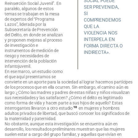
SOCIAL PUEDE
Reinserción Social Juvenil”. En
SER PREVENIDA,
paralelo, algunos de estos
SI
temas se trabajan en la mesa
de expertos del “Programa
COMPRENDEMOS
Lazos”, liderada por la
QUE LA
Subsecretaría de Prevención
VIOLENCIA NOS
del Delito, en donde se analizan
INTERPELA EN
y proponen mejoras al proceso
de investigación e
FORMA DIRECTA O
instrumentos de medición de
INDIRECTA».
riesgo y necesidades de
intervención de la población
infantojuvenil.
En ese marco, un estudio como
el que aquí presentamos se
convierte en un aporte para la sociedad al lograr hacernos partícipes
de los procesos que en ella ocurren. Sin embargo, el camino aún es
largo: ¿Cómo las madres y padres de estas niñas y niños visualizan
sus necesidades y las satisfacen? ¿Cómo el delito es legitimado
como forma de vida y hacen parte a sus hijos de aquello? Estas
10
interrogantes llevaron a otro estudio
en mujeres y hombres
adultos privados de libertad, que buscó conocer los significados de
la maternidad y paternidad.
No obstante, aunque esta investigación se encuentra aún en
desarrollo, los resultados preliminares muestran que las mujeres
suelen estar a cargo del grupo familiar, y aquellas que vivían en