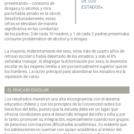
DE LOS
presentando— consumo de
ESTADOS».
drogas y/o alcohol, y otra
parte había estado en la cárcel.
Desafortunadamente, estas
cifras se elevaban de manera
significativa en las conductas
de los padres: 3 de cada 10 madres, y 1 de cada 2 padres presentaba
consumo problemático de alcohol y/o drogas.
La mayoría, indistintamente del sexo, tenía más de cuatro años de
retraso escolar o había desertado de los estudios, y solo el 8%
señalaba trabajar. Al disgregar la información por sexo, la deserción
escolar en las mujeres tendía a ser porcentualmente superior que en
los hombres. La razón principal para abandonar los estudios era la
repetición de curso.
EL FRACASO ESCOLAR
Los resultados muestran una alta incongruencia con el sistema
educativo chileno y con los principios de la Convención sobre los
Derechos del Niño, puesto que la escuela debe ser un lugar que
ofrezca condiciones para el desarrollo integral del niño o niña y, por
lo tanto, promover su integración, especialmente cuando son grupos
de personas con mayores dificultades académicas. Es evidente que
los adolescentes no cuentan con apoyo académico al interior del