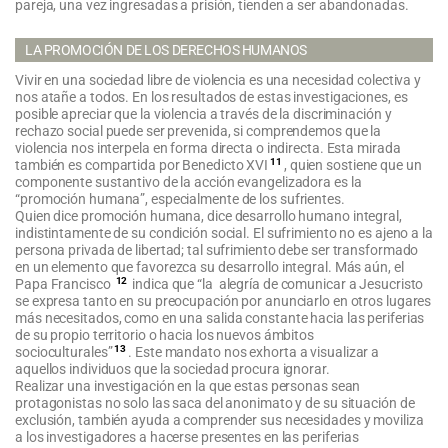
pareja, una vez ingresadas a prisión, tienden a ser abandonadas.
LA PROMOCIÓN DE LOS DERECHOS HUMANOS
Vivir en una sociedad libre de violencia es una necesidad colectiva y
nos atañe a todos. En los resultados de estas investigaciones, es
posible apreciar que la violencia a través de la discriminación y
rechazo social puede ser prevenida, si comprendemos que la
violencia nos interpela en forma directa o indirecta. Esta mirada
11
también es compartida por Benedicto XVI
, quien sostiene que un
componente sustantivo de la acción evangelizadora es la
“promoción humana”, especialmente de los sufrientes.
Quien dice promoción humana, dice desarrollo humano integral,
indistintamente de su condición social. El sufrimiento no es ajeno a la
persona privada de libertad; tal sufrimiento debe ser transformado
en un elemento que favorezca su desarrollo integral. Más aún, el
12
Papa Francisco
indica que “la alegría de comunicar a Jesucristo
se expresa tanto en su preocupación por anunciarlo en otros lugares
más necesitados, como en una salida constante hacia las periferias
de su propio territorio o hacia los nuevos ámbitos
13
socioculturales”
. Este mandato nos exhorta a visualizar a
aquellos individuos que la sociedad procura ignorar.
Realizar una investigación en la que estas personas sean
protagonistas no solo las saca del anonimato y de su situación de
exclusión, también ayuda a comprender sus necesidades y moviliza
a los investigadores a hacerse presentes en las periferias