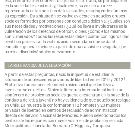
eso, la información sobre estos grupos es limitada, su participación
en la sociedad es casi nula y, finalmente, su voz no aparece
representada en las políticas de los estados, restringiendo aún más
su expresión. Esta situación se vuelve evidente en aquellos grupos
sociales formados por personas con conducta delictiva. ¿Cuáles son
sus necesid
ades y motivaciones? ¿Qué los lleva a involucrarse en la
vulneración de los derechos de otros?, o bien, ¿cómo ellos mismos
son vulnerados? Todas las respuestas deben contar con rigurosidad
científica para evitar la victimización secundaria que se da al
constituir generalizaciones a partir de una casuística sesgada, que
termina discriminándolos nuevamente
LA RELEVANCIA DE LA EDUCACIÓN
A partir de estas preguntas, nació la inquietud de estudiar la
1
situación de adolescentes privados de libertad entre 2010 y 2012
.
El objetivo fue conocer el contexto psicosocial que los llevó a
involucrarse en delitos. Si bien la literatura internacional indica un
sinnúmero de problemas sociales que se encuentran en la base de la
conducta delictiva juvenil, no hay evidencia de que aquello se replique
en Chile. La muestra la conformaron 112 hombres y 23 mujeres
privadas de libertad en centros de reclusión de administración
directa del Servicio Nacional de Menores. Fueron seleccionados los
centros de las regiones con mayor volumen de población recluida:
Metropolitana, Libertador Bernardo O`Higgins y Tarapacá.