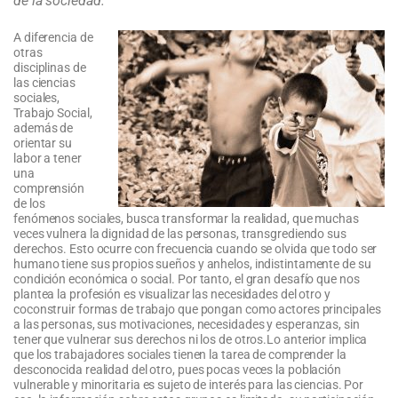
de la sociedad.
A diferencia de
otras
disciplinas de
las ciencias
sociales,
Trabajo Social,
además de
orientar su
labor a tener
una
comprensión
de los
fenómenos sociales, busca transformar la realidad, que muchas
veces vulnera la dignidad de las personas, transgrediendo sus
derechos. Esto ocurre con frecuencia cuando se olvida que todo ser
humano tiene sus propios sueños y anhelos, indistintamente de su
condición económica o social. Por tanto, el gran desafío que nos
plantea la profesión es visualizar las necesidades del otro y
coconstruir formas de trabajo que pongan como actores principales
a las personas, sus motivaciones, necesidades y esperanzas, sin
tener que vulnerar sus derechos ni los de otros.
Lo anterior implica
que los trabajadores sociales tienen la tarea de comprender la
desconocida realidad del otro, pues pocas veces la población
vulnerable y minoritaria es sujeto de interés para las ciencias. Por