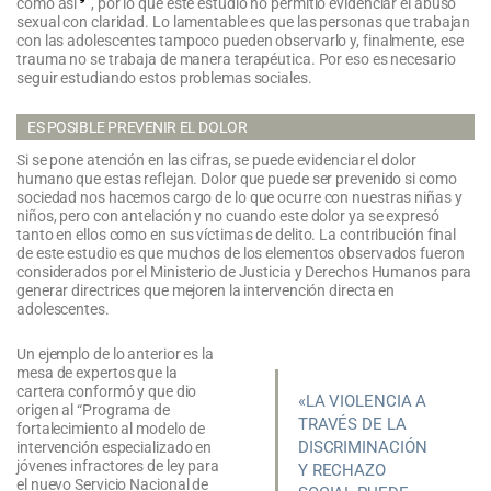
como así
, por lo que este estudio no permitió evidenciar el abuso
sexual con claridad. Lo lamentable es que las personas que trabajan
con las adolescentes tampoco pueden observarlo y, finalmente, ese
trauma no se trabaja de manera terapéutica. Por eso es necesario
seguir estudiando estos problemas sociales.
ES POSIBLE PREVENIR EL DOLOR
Si se pone atención en las cifras, se puede evidenciar el dolor
humano que estas reflejan. Dolor que puede ser prevenido si como
sociedad nos hacemos cargo de lo que ocurre con nuestras niñas y
niños, pero con antelación y no cuando este dolor ya se expresó
tanto en ellos como en sus víctimas de delito. La contribución final
de este estudio es que muchos de los elementos observados fueron
considerados por el Ministerio de Justicia y Derechos Humanos para
generar directrices que mejoren la intervención directa en
adolescentes.
Un ejemplo de lo anterior es la
mesa de expertos que la
cartera conformó y que dio
«LA VIOLENCIA A
origen al “Programa de
TRAVÉS DE LA
fortalecimiento al modelo de
DISCRIMINACIÓN
intervención especializado en
jóvenes infractores de ley para
Y RECHAZO
el nuevo Servicio Nacional de