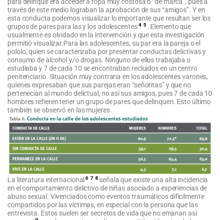
para delinquir era acceder a ropa muy costosa o “de marca”, pues a
través de este medio lograban la aprobación de sus “amigos”. Y en
esta conducta podemos visualizar lo importante que resultan ser los
4
5
grupos de pares para las y los adolescentes
. Elemento que
usualmente es olvidado en la intervención y que esta investigación
permitió visualizar.
Para las adolescentes, su par era la pareja o el
pololo, quien se caracterizaba por presentar conductas delictivas y
consumo de alcohol y/o drogas. Ninguno de ellos trabajaba o
estudiaba y 7 de cada 10 se encontraban recluidos en un centro
penitenciario. Situación muy contraria en los adolescentes varones,
quienes expresaban que sus parejas eran “señoritas” y que no
pertenecían al mundo delictual, no así sus amigos, pues 7 de cada 10
hombres refieren tener un grupo de pares que delinquen. Esto último
también se observó en las mujeres.
6
7
8
La literatura internacional
señala que existe una alta incidencia
en el comportamiento delictivo de niñas asociado a experiencias de
abuso sexual. Vivenciados como eventos traumáticos difícilmente
compartidos por las víctimas, en especial con la persona que las
entrevista. Estos suelen ser secretos de vida que no emanan así
9