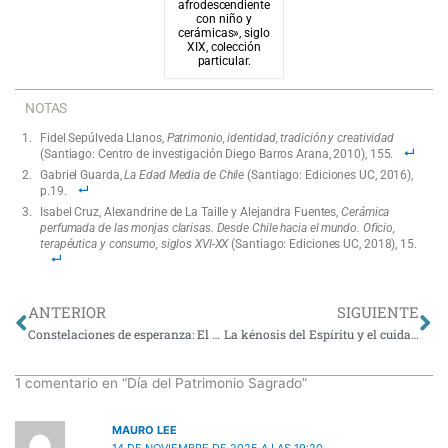
afrodescendiente
con niño y
cerámicas», siglo
XIX, colección
particular.
NOTAS
Fidel Sepúlveda Llanos,
Patrimonio, identidad, tradición y creatividad
(Santiago: Centro de investigación Diego Barros Arana, 2010), 155.
Gabriel Guarda,
La Edad Media de Chile
(Santiago: Ediciones UC, 2016),
p.19.
Isabel Cruz, Alexandrine de La Taille y Alejandra Fuentes,
Cerámica
perfumada de las monjas clarisas. Desde Chile hacia el mundo. Oficio,
terapéutica y consumo, siglos XVI-XX
(Santiago: Ediciones UC, 2018), 15.
Ant
Si
ANTERIOR
SIGUIENTE
Constelaciones de esperanza: El desafío de una experiencia integral en la universidad católica
La kénosis del Espíritu y el cuidado de nuestra Casa Común
1 comentario en “Día del Patrimonio Sagrado”
MAURO LEE