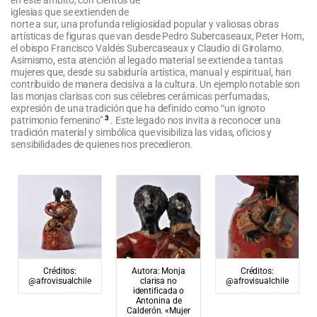
iglesias que se extienden de
norte a sur, una profunda religiosidad popular y valiosas obras
artísticas de figuras que van desde Pedro Subercaseaux, Peter Horn,
el obispo Francisco Valdés Subercaseaux y Claudio di Girolamo.
Asimismo, esta atención al legado material se extiende a tantas
mujeres que, desde su sabiduría artística, manual y espiritual, han
contribuido de manera decisiva a la cultura. Un ejemplo notable son
las monjas clarisas con sus célebres cerámicas perfumadas,
expresión de una tradición que ha definido como “un ignoto
3
patrimonio femenino”
. Este legado nos invita a reconocer una
tradición material y simbólica que visibiliza las vidas, oficios y
sensibilidades de quienes nos precedieron.
Créditos:
Autora: Monja
Créditos:
@afrovisualchile
clarisa no
@afrovisualchile
identificada o
Antonina de
Calderón. «Mujer