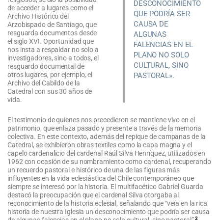
DESCONOCIMIENTO
de acceder a lugares como el
QUE PODRÍA SER
Archivo Histórico del
CAUSA DE
Arzobispado de Santiago, que
resguarda documentos desde
ALGUNAS
el siglo XVI. Oportunidad que
FALENCIAS EN EL
nos insta a respaldar no solo a
PLANO NO SOLO
investigadores, sino a todos, el
CULTURAL, SINO
resguardo documental de
otros lugares, por ejemplo, el
PASTORAL».
Archivo del Cabildo de la
Catedral con sus 30 años de
vida.
El testimonio de quienes nos precedieron se mantiene vivo en el
patrimonio, que enlaza pasado y presente a través de la memoria
colectiva. En este contexto, además del repique de campanas de la
Catedral, se exhibieron obras textiles como la capa magna y el
capelo cardenalicio del cardenal Raúl Silva Henríquez, utilizados en
1962 con ocasión de su nombramiento como cardenal, recuperando
un recuerdo pastoral e histórico de una de las figuras más
influyentes en la vida eclesiástica del Chile contemporáneo que
siempre se interesó por la historia. El multifacético Gabriel Guarda
destacó la preocupación que el cardenal Silva otorgaba al
reconocimiento de la historia eclesial, señalando que “veía en la rica
historia de nuestra Iglesia un desconocimiento que podría ser causa
2