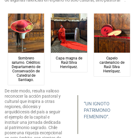
de algunas falencias en el plano no solo cultural, sino pastoral”
.
Sombrero
Capa magna de
Capelo
saturno. Créditos:
Raúl Silva
cardenalicio de
Departamento de
Henríquez.
Raúl Silva
Conservación de
Henríquez.
Catedral de
Santiago.
De este modo, resulta valioso
reconocer la acción pastoral y
cultural que inspira a otras
“UN IGNOTO
regiones, diócesis y
PATRIMONIO
arquidiócesis del país a seguir
FEMENINO”.
el ejemplo de la capital e
instituir una jornada dedicada
al patrimonio sagrado. Chile
posee una riqueza excepcional
en este ámbito, con cientos de