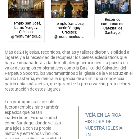
Recorrido
Templo San José,
Templo San José,
campanarios.
barrio Yungay.
barrio Yungay.
Catedral de
Créditos:
Créditos:
Santiago.
@monumentos_cl.
@monumentos_cl.
Más de 24 iglesias, recorridos, charlas y talleres dieron visibilidad a
lugares y a la necesidad de recuperar los bienes eclesiásticos que
han acompañado la vida de múltiples generaciones. La puesta en
valor de templos emblemáticos como la Basílica del Salvador, del
Perpetuo Socorro, los Sacramentinos o la iglesia de la Veracruz en el
barrio Lastarria, evidencia la urgencia de asumir una conciencia
patrimonial más activa, que garantice la preservación, protección y
restauración de estos lugares.
Los protagonistas no solo
fueron templos, sino también
espacios que pasan
“VEÍA EN LA RICA
inadvertidos. En una ciudad
HISTORIA DE
como Santiago, donde se alza
NUESTRA IGLESIA
una iglesia con su propia
historia y estrechos vínculos
UN
religiosos, se dio la posibilidad