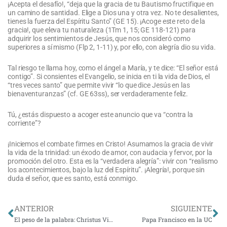
¡Acepta el desafío!, “deja que la gracia de tu Bautismo fructifique en
un camino de santidad. Elige a Dios una y otra vez. No te desalientes,
tienes la fuerza del Espíritu Santo” (GE 15). ¡Acoge este reto de la
gracia!, que eleva tu naturaleza (1Tm 1, 15; GE 118-121) para
adquirir los sentimientos de Jesús, que nos consideró como
superiores a sí mismo (Flp 2, 1-11) y, por ello, con alegría dio su vida.
Tal riesgo te llama hoy, como el ángel a María, y te dice: “El señor está
contigo”. Si consientes el Evangelio, se inicia en ti la vida de Dios, el
“tres veces santo” que permite vivir “lo que dice Jesús en las
bienaventuranzas” (cf. GE 63ss), ser verdaderamente feliz.
Tú, ¿estás dispuesto a acoger este anuncio que va “contra la
corriente”?
¡Iniciemos el combate firmes en Cristo! Asumamos la gracia de vivir
la vida de la trinidad: un éxodo de amor, con audacia y fervor, por la
promoción del otro. Esta es la “verdadera alegría”: vivir con “realismo
los acontecimientos, bajo la luz del Espíritu”. ¡Alegría!, porque sin
duda el señor, que es santo, está conmigo.
Ant
Si
ANTERIOR
SIGUIENTE
El peso de la palabra: Christus Vivit
Papa Francisco en la UC