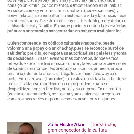
observar). Cada papay (anciana) y chachay (anciano) lleva
consigo un kimün (conocimiento), demostrándolo en su hablar,
en sus acciones y entorno. En sus nütram (conversaciones) y
epew (relatos) se encuentran su historia de vida y la conexión con
los antepasados. De este modo, hay relatos de alegrías y dolor, de
la historia local y familiar. En sus espacios y costumbres están l
as
prácticas ancestrales concentradas en saberes tradicionales.
Quien comprende los códigos culturales mapuche, puede
valorar a una papay o a un chachay, pues se reconoce su rol de
sabiduría; por ello, se respeta su autoridad, sus palabras y toma
de decisiones.
Existen eventos más concretos, donde vemos
reflejado este rol de transmisión cultural, tales como la ceremonia
de katan pilun (romper las orejitas y colocar los primeros aros a
una niña), donde la abuela entrega los primeros chaway a su
nieta. En los eluwün (funerales), se realiza un kollawtun, donde se
narra su vida y se mantiene un tiempo prudente para ser
despedido/a por sus familias, su lof y su entorno. En un mafün
(casamiento mapuche), son los mayores quienes entregan los
consejos necesarios a quienes comenzarán una vida juntos.
Zoilo Hucke Atan
Constructor,
gran conocedor de la cultura