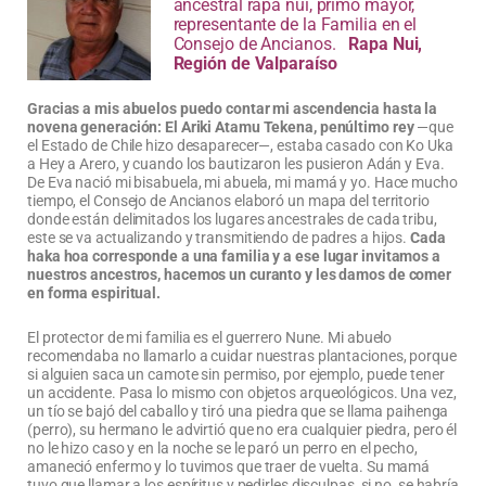
ancestral rapa nui, primo mayor,
representante de la Familia en el
Consejo de Ancianos.
Rapa Nui,
Región de Valparaíso
Gracias a mis abuelos puedo contar mi ascendencia hasta la
novena generación: El Ariki Atamu Tekena, penúltimo rey
—que
el Estado de Chile hizo desaparecer—, estaba casado con Ko Uka
a Hey a Arero, y cuando los bautizaron les pusieron Adán y Eva.
De Eva nació mi bisabuela, mi abuela, mi mamá y yo. Hace mucho
tiempo, el Consejo de Ancianos elaboró un mapa del territorio
donde están delimitados los lugares ancestrales de cada tribu,
este se va actualizando y transmitiendo de padres a hijos.
Cada
haka hoa corresponde a una familia y a ese lugar invitamos a
nuestros ancestros, hacemos un curanto y les damos de comer
en forma espiritual.
El protector de mi familia es el guerrero Nune. Mi abuelo
recomendaba no llamarlo a cuidar nuestras plantaciones, porque
si alguien saca un camote sin permiso, por ejemplo, puede tener
un accidente. Pasa lo mismo con objetos arqueológicos. Una vez,
un tío se bajó del caballo y tiró una piedra que se llama paihenga
(perro), su hermano le advirtió que no era cualquier piedra, pero él
no le hizo caso y en la noche se le paró un perro en el pecho,
amaneció enfermo y lo tuvimos que traer de vuelta. Su mamá
tuvo que llamar a los espíritus y pedirles disculpas, si no, se habría