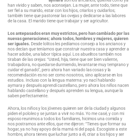
han vivido y saben, nos aconsejan. La mujer, ante todo, tiene que
ser fiel a su marido, estar con los hijos, criarlos y cuidarlos;
también tiene que pastorear las ovejas y dedicarse a las labores
de la casa. El marido tiene que trabajar y ser agricultor.
Los antepasados eran muy estrictos, pero han cambiado por las
nuevas generaciones; ahora todos, hombres y mujeres, quieren
ser iguales.
Desde lolitos les pedíamos consejo a los ancianos y
nos decían que teníamos que construir nuestra casa y aprender a
hacer adobe, una labor típica aquí. Los abuelitos también nos
tiraban de las orejas: “Usted, hija, tiene que ser bien valiente,
trabajadora, no quedarse durmiendo, levantarse muy temprano y
cuidar el ganado”, pero ahora han variado las cosas y la
recomendación es no ser como nosotros, sino aplicarse en los
estudios. Incluso con la lengua materna: yo nací hablando
aymara y después aprendí castellano, pero ahora los niños nacen
hablando castellano y después aprenden su lengua, aunque la
saben perfectamente.
Ahora, los niños y los jóvenes quieren ser de la ciudad y algunos
piden el pololeo y se juntan a vivir no más. Yo me casé, y con mi
esposo reunimos a todos los familiares, hicimos una comida y
nos postramos ante ellos, que me dijeron: “Tienes que formar su
hogar, ya no hay apoyo de la mamá ni del papá. Escogiste a este
hombre, ahora tienes que luchar junto a él, criar a los hijos y ser