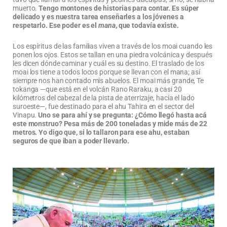
muerto.
Tengo montones de historias para contar. Es súper
delicado y es nuestra tarea enseñarles a los jóvenes a
respetarlo. Ese poder es el
mana
, que todavía existe.
Los espíritus de las familias viven a través de los moai cuando les
ponen los ojos. Estos se tallan en una piedra volcánica y después
les dicen dónde caminar y cuál es su destino. El traslado de los
moai los tiene a todos locos porque se llevan con el mana; así
siempre nos han contado mis abuelos. El moai más grande, Te
tokanga —que está en el volcán Rano Raraku, a casi 20
kilómetros del cabezal de la pista de aterrizaje, hacia el lado
suroeste—, fue destinado para el ahu Tahira en el sector del
Vinapu.
Uno se para ahí y se pregunta: ¿Cómo llegó hasta acá
este monstruo? Pesa más de 200 toneladas y mide más de 22
metros. Yo digo que, si lo tallaron para ese ahu, estaban
seguros de que iban a poder llevarlo.