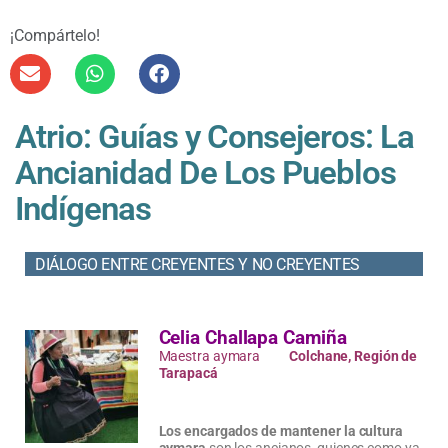
¡Compártelo!
Atrio: Guías y Consejeros: La
Ancianidad De Los Pueblos
Indígenas
DIÁLOGO ENTRE CREYENTES Y NO CREYENTES
Celia Challapa Camiña
Maestra aymara
Colchane, Región de
Tarapacá
Los encargados de mantener la cultura
aymara
son los ancianos, quienes como ya