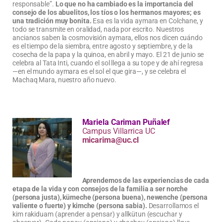
responsable”.
Lo que no ha cambiado es la importancia del
consejo de los abuelitos, los tíos o los hermanos mayores; es
una tradición muy bonita.
Esa es la vida aymara en Colchane, y
todo se transmite en oralidad, nada por escrito. Nuestros
ancianos saben la cosmovisión aymara, ellos nos dicen cuándo
es el tiempo de la siembra, entre agosto y septiembre, y de la
cosecha de la papa y la quinoa, en abril y mayo. El 21 de junio se
celebra al Tata Inti, cuando el sol llega a su tope y de ahí regresa
—en el mundo aymara es el sol el que gira—, y se celebra el
Machaq Mara, nuestro año nuevo.
Mariela Cariman Puñalef
Campus Villarrica UC
micarima@uc.cl
Aprendemos de las experiencias de cada
etapa de la vida y con consejos de la familia a ser norche
(persona justa), kümeche (persona buena), newenche (persona
valiente o fuerte) y kimche (persona sabia).
Desarrollamos el
kim rakiduam (aprender a pensar) y allkütun (escuchar y