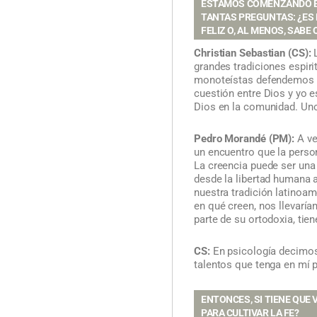
ESTAMOS COMENZANDO EL 
TANTAS PREGUNTAS: ¿ES L
FELIZ O, AL MENOS, SAB
Christian Sebastian (CS):
L
grandes tradiciones espirit
monoteístas defendemos que
cuestión entre Dios y yo es
Dios en la comunidad. Uno 
Pedro Morandé (PM):
A ve
un encuentro que la person
La creencia puede ser una
desde la libertad humana a
nuestra tradición latinoam
en qué creen, nos llevarí
parte de su ortodoxia, tie
CS:
En psicología decimos 
talentos que tenga en mí p
ENTONCES, SI TIENE QUE
PARA CULTIVAR LA FE?