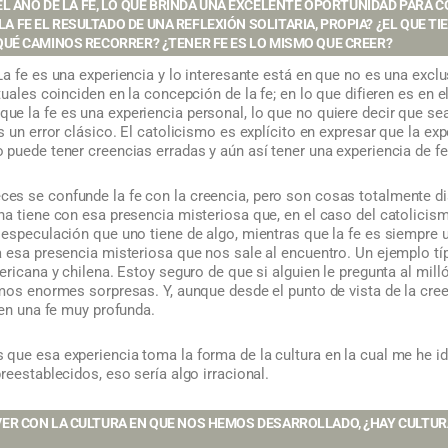
AÑO DE LA FE, LO QUE BRINDA UNA EXCELENTE OPORTUNIDAD PARA C
A FE EL RESULTADO DE UNA REFLEXIÓN SOLITARIA, PROPIA? ¿EL QUE TI
E QUÉ CAMINOS RECORRER? ¿TENER FE ES LO MISMO QUE CREER?
a fe es una experiencia y lo interesante está en que no es una exclu
uales coinciden en la concepción de la fe; en lo que difieren es en el
 la fe es una experiencia personal, lo que no quiere decir que sea 
 un error clásico. El catolicismo es explícito en expresar que la expe
puede tener creencias erradas y aún así tener una experiencia de fe
ces se confunde la fe con la creencia, pero son cosas totalmente dist
a tiene con esa presencia misteriosa que, en el caso del catolicismo,
 especulación que uno tiene de algo, mientras que la fe es siempre 
 esa presencia misteriosa que nos sale al encuentro. Un ejemplo típ
ericana y chilena. Estoy seguro de que si alguien le pregunta al mi
amos enormes sorpresas. Y, aunque desde el punto de vista de la cre
nen una fe muy profunda.
que esa experiencia toma la forma de la cultura en la cual me he id
reestablecidos, eso sería algo irracional.
 VER CON LA CULTURA EN QUE NOS HEMOS DESARROLLADO, ¿HAY CULTU