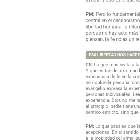
PM:
Pero lo fundamental 
central en el cristianismo
libertad humana, la relac
porque no hay acto más e
piensan, la fe no es un re
ESA LIBERTAD NOS HACE 
CS:
Lo que más invita a la 
Y que es tan de otro mund
experiencia de fe en la c
no confundir personal con 
evangelio expresa la exper
personas individuales. Le
experiencia. Dios no me 
al principio, nadie tiene 
sentido estricto, sino que
PM:
Lo que pasa es que la 
acepciones. En el sentido c
a la propiedad del alma, q