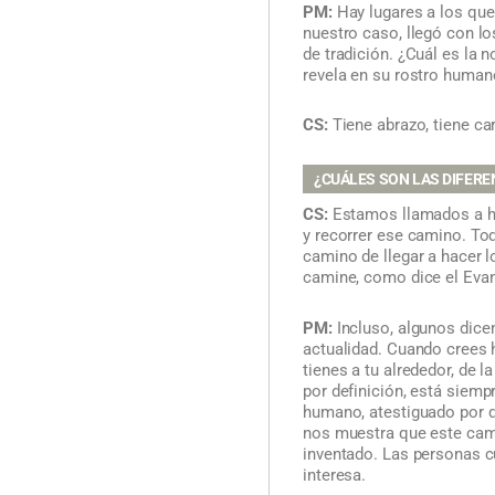
PM:
Hay lugares a los que 
nuestro caso, llegó con l
de tradición. ¿Cuál es la 
revela en su rostro human
CS:
Tiene abrazo, tiene ca
¿CUÁLES SON LAS DIFEREN
CS:
Estamos llamados a hac
y recorrer ese camino. Tod
camino de llegar a hacer l
camine, como dice el Evan
PM:
Incluso, algunos dicen
actualidad. Cuando crees 
tienes a tu alrededor, de 
por definición, está siem
humano, atestiguado por qu
nos muestra que este cami
inventado. Las personas c
interesa.