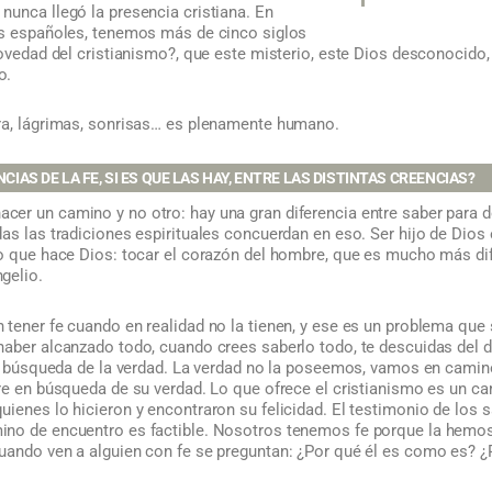
nunca llegó la presencia cristiana. En
os españoles, tenemos más de cinco siglos
novedad del cristianismo?, que este misterio, este Dios desconocido
o.
ra, lágrimas, sonrisas… es plenamente humano.
CIAS DE LA FE, SI ES QUE LAS HAY, ENTRE LAS DISTINTAS CREENCIAS?
er un camino y no otro: hay una gran diferencia entre saber para d
as las tradiciones espirituales concuerdan en eso. Ser hijo de Dios e
o que hace Dios: tocar el corazón del hombre, que es mucho más difí
gelio.
 tener fe cuando en realidad no la tienen, y ese es un problema que s
haber alcanzado todo, cuando crees saberlo todo, te descuidas del 
la búsqueda de la verdad. La verdad no la poseemos, vamos en camino
pre en búsqueda de su verdad. Lo que ofrece el cristianismo es un
ienes lo hicieron y encontraron su felicidad. El testimonio de los s
no de encuentro es factible. Nosotros tenemos fe porque la hemos
uando ven a alguien con fe se preguntan: ¿Por qué él es como es? ¿