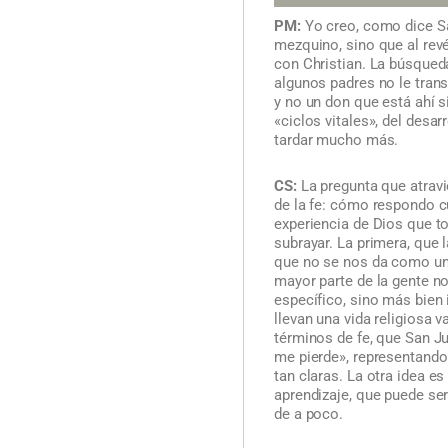
PM:
Yo creo, como dice Sa
mezquino, sino que al rev
con Christian. La búsqued
algunos padres no le trans
y no un don que está ahí s
«ciclos vitales», del des
tardar mucho más.
CS:
La pregunta que atravi
de la fe: cómo respondo c
experiencia de Dios que t
subrayar. La primera, que 
que no se nos da como una
mayor parte de la gente n
específico, sino más bien 
llevan una vida religiosa 
términos de fe, que San Ju
me pierde», representando
tan claras. La otra idea es
aprendizaje, que puede ser
de a poco.