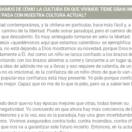
AMOS DE CÓMO LA CULTURA EN QUE VIVIMOS TIENE GRAN IN
É PASA CON NUESTRA CULTURA ACTUAL?
ad contemporánea, y la chilena en particular, hace más fácil y, a 
 el camino de la libertad. Puede sonar paradojal, pero el camino de
y que descubrirlo. Es muy arriesgado tomarse en serio la libertad.
Jesús «quedémonos aquí que estamos calentitos» se ejemplifica
na, no está dejando a Dios mostrarnos su novedad, porque Dios 
idamente a Él. Así como un niño se lanza confiado a los brazos d
vitando con los brazos abiertos a correr y lanzarme a un lugar q
 idea de adónde me va a llevar, y eso requiere de valentía, de un
 no es irracional, es la confianza de un niño chico de que lo van 
ad popular esa confianza está muy presente. Yo pido porque confí
o mejor. Capaz que no me de lo que le pido, pero va a saber leer 
do decir que no hay épocas mejores que otras, todas tienen su
y negatividad. Yo concuerdo en que ahora hay más conciencia de 
teriores y a la vez, esa es la paradoja, hay una gran incertidumbre
ros. Vivimos asegurados contra todo, contra incendios, contra 
a, que nos va a garantizar este futuro incierto. Entonces, en la 