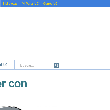
Bibliotecas
Mi Portal UC
Correo UC
AL UC
Buscar
er con