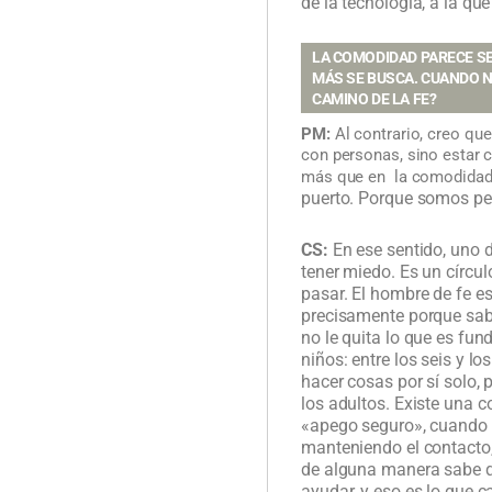
de la tecnología, a la que
LA COMODIDAD PARECE SE
MÁS SE BUSCA. CUANDO 
CAMINO DE LA FE?
PM:
Al contrario, creo qu
con personas, sino estar c
más que en la comodidad,
puerto. Porque somos p
CS:
En ese sentido, uno d
tener miedo.
Es un círcul
pasar. El hombre de fe es
precisamente porque sab
no le quita lo que es fu
niños: entre los seis y l
hacer cosas por sí solo,
los adultos.
Existe una co
«apego seguro», cuando e
manteniendo el contacto,
de alguna manera sabe qu
ayudar, y eso es lo que c