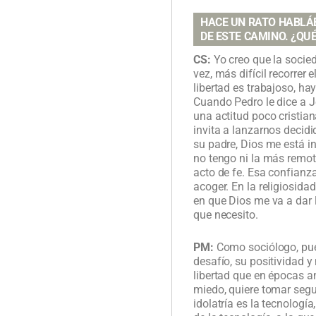
HACE UN RATO HABLÁB
DE ESTE CAMINO. ¿QU
CS:
Yo creo que la socied
vez, más difícil recorrer
libertad es trabajoso, ha
Cuando Pedro le dice a 
una actitud poco cristia
invita a lanzarnos decid
su padre, Dios me está in
no tengo ni la más remota
acto de fe. Esa confianza
acoger. En la religiosid
en que Dios me va a dar l
que necesito.
PM:
Como sociólogo, pue
desafío, su positividad 
libertad que en épocas an
miedo, quiere tomar segu
idolatría es la tecnologí