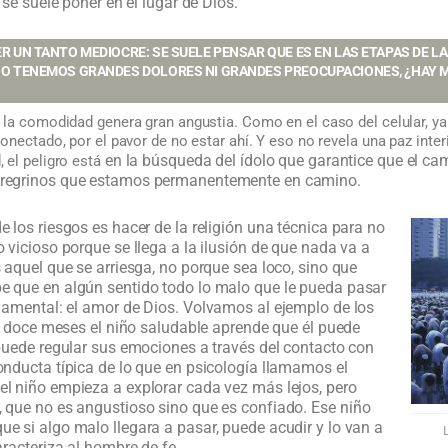
 se suele poner en el lugar de Dios.
R UN TANTO MEDIOCRE: SE SUELE PENSAR QUE ES EN LAS ETAPAS DE LA
NO TENEMOS GRANDES DOLORES NI GRANDES PREOCUPACIONES, ¿HAY M
e la comodidad genera gran angustia. Como en el caso del celular, y
onectado, por el pavor de no estar ahí. Y eso no revela una paz inter
en la búsqueda del ídolo que garantice que el cam
 el peligro está
eregrinos que estamos permanentemente en camino.
e los riesgos es hacer de la religión una técnica para no
o vicioso porque se llega a la ilusión de que nada va a
 aquel que se arriesga, no porque sea loco, sino que
e que en algún sentido todo lo malo que le pueda pasar
ndamental: el amor de Dios.
Volvamos al ejemplo de los
os doce meses el niño saludable aprende que él puede
 puede regular sus emociones a través del contacto con
nducta típica de lo que en psicología llamamos el
l niño empieza a explorar cada vez más lejos, pero
 que no es angustioso sino que es confiado.
Ese niño
e si algo malo llegara a pasar, puede acudir y lo van a
L
aracteriza al hombre de fe.