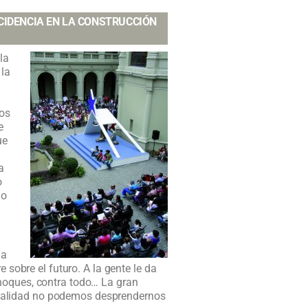
CIDENCIA EN LA CONSTRUCCIÓN
la
 la
nos
e
ue
a
o
lo
la
 sobre el futuro. A la gente le da
choques, contra todo… La gran
actualidad no podemos desprendernos