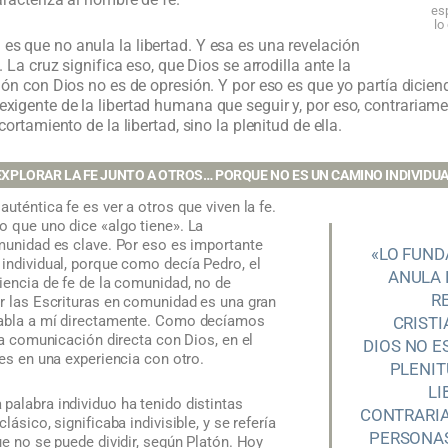
esp
lo
es que no anula la libertad. Y esa es una revelación
. La cruz significa eso, que Dios se arrodilla ante la
ión con Dios no es de opresión. Y por eso es que yo partía diciend
xigente de la libertad humana que seguir y, por eso, contraria
cortamiento de la libertad, sino la plenitud de ella.
EXPLORAR LA FE JUNTO A OTROS… PORQUE NO ES UN CAMINO INDIVIDUA
auténtica fe es ver a otros que viven la fe.
o que uno dice «algo tiene». La
omunidad es clave. Por eso es importante
«LO FUND
individual, porque como decía Pedro, el
ANULA 
iencia de fe de la comunidad, no de
R
er las Escrituras en comunidad es una gran
habla a mí directamente. Como decíamos
CRISTI
una comunicación directa con Dios, en el
DIOS NO E
 es en una experiencia con otro.
PLENIT
LI
palabra individuo ha tenido distintas
CONTRARI
lásico, significaba indivisible, y se refería
PERSONAS
ue no se puede dividir, según Platón. Hoy