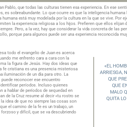
n Pablo, que todas las culturas tienen esa experiencia. En ese sent
és, es sobreabundante. Lo que ocurre es que la inteligencia humana 
a humana está muy modelada por la cultura en la que se vive. Por e
miten la experiencia religiosa a los hijos. Prefieren que ellos elija
iempre. Pero, a la vez, hay que considerar la vida concreta de las pe
arrollo, porque para algunos puede ser una experiencia reconocida m
esa todo el evangelio de Juan es acerca
uando me enfrento cara a cara con la
oma la figura de Jesús. Hay dos ideas que
«EL HOMB
la fe cristiana es una presencia misteriosa
ARRIESGA, 
 iluminación de un día para otro. La
QUE PR
o puede reconocer ese encuentro
identificar períodos. Incluso quienes
QUE E
van a hablar de períodos de sequedad en
MALO Q
an de la Cruz resume al decir «tu rostro se
QUITA LO
 la idea de que no siempre las cosas son
 que el camino de la fe es un trabajo, un
 forzoso y difícil, que se va descubriendo