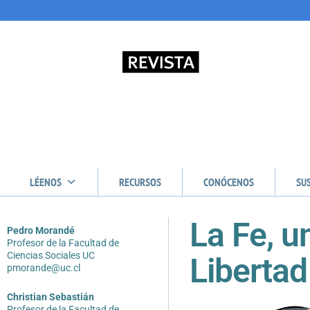
LÉENOS
RECURSOS
CONÓCENOS
SU
La Fe, u
Pedro Morandé
Profesor de la Facultad de
Ciencias Sociales UC
Libertad
pmorande@uc.cl
Christian Sebastián
Profesor de la Facultad de