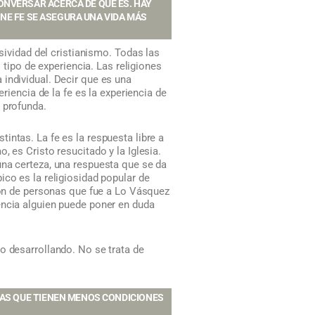
ONVERSAR ACERCA DE QUÉ ES. HAY
ENE FE SE ASEGURA UNA VIDA MÁS
sividad del cristianismo. Todas las
 tipo de experiencia. Las religiones
individual. Decir que es una
riencia de la fe es la experiencia de
 profunda.
intas. La fe es la respuesta libre a
 es Cristo resucitado y la Iglesia.
una certeza, una respuesta que se da
ico es la religiosidad popular de
llón de personas que fue a Lo Vásquez
encia alguien puede poner en duda
o desarrollando. No se trata de
RAS QUE TIENEN MENOS CONDICIONES