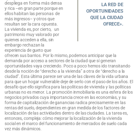
despliega en forma más densa
LA RED DE
y rica –en gran parte porque en
OPORTUNIDADES
ellos habitan las personas de
QUE LA CIUDAD
más ingresos– y otros que
OFRECE».
resultan ser la cara opuesta.
La vivienda es, por cierto, un
patrimonio muy valorado por
quienes acceden a ella, sin
embargo rechazan la
experiencia de gueto que
ofrecen sus barrios. Por lo mismo, podemos anticipar que la
demanda por acceso a sectores de la ciudad que sí generan
oportunidades vaya creciendo. Poco a poco hemos ido transitando
desde la noción de “derecho a la vivienda” a otra de “derecho a la
ciudad”. Esta última parece ser una de las claves de la vida urbana
para que un hogar vulnerable deje de serlo con el paso de los años. El
desafío que ello significa para las políticas de vivienda y las políticas
urbanas no es menor. La promoción inmobiliaria es una esfera de los
negocios privados cuya importancia crece en las economías, y su
forma de capitalización de ganancias radica precisamente en las
rentas del suelo, dependientes en gran medida de los factores de
localización de las actividades dentro de las ciudades. La tarea es,
entonces, compleja: cómo mejorar la localización de la vivienda
social en el marco del funcionamiento de mercados de suelo cada
vez más dinámicos.