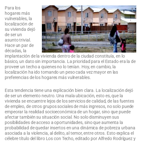
Para los
hogares más
vulnerables, la
localización de
su vivienda dejó
de ser un
asunto trivial.
Hace un par de
décadas, la
implantación de la vivienda dentro de la ciudad constituía, en lo
básico, un dato sin importancia. La prioridad para el Estado era la de
proveer un techo a quienes no lo tenían. Hoy, en cambio, la
localización ha ido tomando un peso cada vez mayor en las
preferencias de los hogares más vulnerables.
Esta tendencia tiene una explicación bien clara. La localización dejó
de ser un elemento neutro. Una mala ubicación, esto es, que la
vivienda se encuentre lejos de los servicios de calidad, de las fuentes
de empleo, de otros grupos sociales de más ingresos, no solo puede
empeorar la realidad socioeconómica de un hogar, sino que puede
afectar también su situación social. No solo disminuyen sus
posibilidades de acceso a oportunidades, sino que aumenta la
probabilidad de quedar insertos en una dinámica de pobreza urbana
asociada a la violencia, al delito, al temor, entre otros. Esto explica el
célebre título del libro Los con Techo, editado por Alfredo Rodríguez y