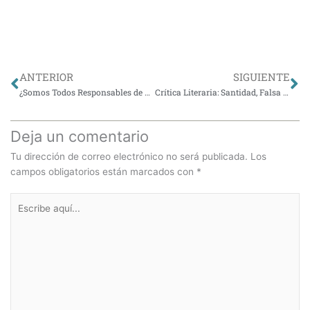
Ant
Si
ANTERIOR
SIGUIENTE
¿Somos Todos Responsables de Todos?
Crítica Literaria: Santidad, Falsa Santidad y Posesiones Demoníacas en Perú y Chile, Siglos XVI y XVII
Deja un comentario
Tu dirección de correo electrónico no será publicada.
Los
campos obligatorios están marcados con
*
Escribe
aquí...