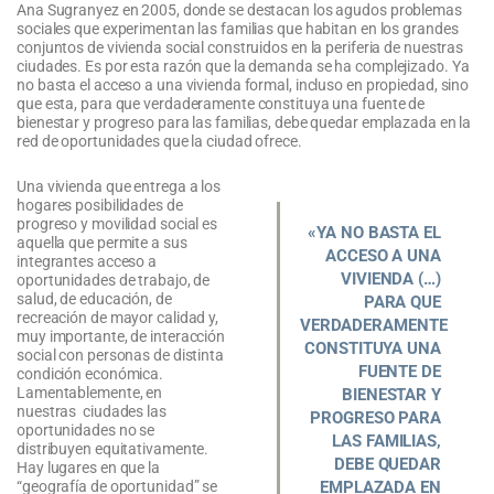
Ana Sugranyez en 2005, donde se destacan los agudos problemas
sociales que experimentan las familias que habitan en los grandes
conjuntos de vivienda social construidos en la periferia de nuestras
ciudades. Es por esta razón que la demanda se ha complejizado. Ya
no basta el acceso a una vivienda formal, incluso en propiedad, sino
que esta, para que verdaderamente constituya una fuente de
bienestar y progreso para las familias, debe quedar emplazada en la
red de oportunidades que la ciudad ofrece.
Una vivienda que entrega a los
hogares posibilidades de
progreso y movilidad social es
«YA NO BASTA EL
aquella que permite a sus
ACCESO A UNA
integrantes acceso a
VIVIENDA (…)
oportunidades de trabajo, de
salud, de educación, de
PARA QUE
recreación de mayor calidad y,
VERDADERAMENTE
muy importante, de interacción
CONSTITUYA UNA
social con personas de distinta
FUENTE DE
condición económica.
Lamentablemente, en
BIENESTAR Y
nuestras ciudades las
PROGRESO PARA
oportunidades no se
LAS FAMILIAS,
distribuyen equitativamente.
DEBE QUEDAR
Hay lugares en que la
“geografía de oportunidad” se
EMPLAZADA EN