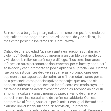
Se reconocía burgués y marginal, a un mismo tiempo, fundiendo con
originalidad una inagotable búsqueda de sentido y de belleza, “lo
más cerca posible a los ritmos de la naturaleza”.
Crítico de una sociedad “que se asienta en relaciones utilitarias y
violentas”, Soublette buscaba aportar a un cambio en el modo de
vivir, desde la reflexión estética y el diálogo. “Los seres humanos
influyen en otras personas de dos maneras: por el hacer y por el ser”,
solía decir y eso claramente se podía aplicar a su propia vida. Cientos
fueron los estudiantes de diversas carreras y promociones que
supieron de su capacidad de estimular e “incomodar”, tanto por su
sola presencia como por disruptivos mensajes que lanzaba sin
condescendencia alguna. Incluso los críticos a ese modo suyo, tan
fuera de los marcos académicos tradicionales, reconocían en él su
amplísima cultura y una genuina búsqueda, ya no de un mero
conocimiento intelectual, sino de auténtica sabiduría. Con esa
perspectiva al frente, Soublette podía asistir con igual libertad a un
claustro universitario, un canal de televisión, un precario
campamento, una galería de arte o un parque nacional. Siempre el