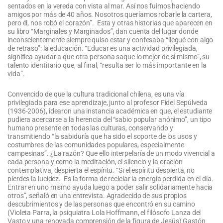
sentados en la vereda con vista al mar. Así nos fuimos haciendo
amigos por más de 40 años. Nosotros queríamos robarle la cartera,
pero él, nos robó el corazón”. Esta y otras historias que aparecen en
su libro “Marginales y Marginados”, dan cuenta del lugar donde
inconscientemente siempre quiso estar y confesaba “llegué con algo
de retraso”: la educación. “Educar es una actividad privilegiada,
significa ayudar a que otra persona saque lo mejor de sí mismo”, su
talento identitario que, al final, “resulta ser lo más importante en la
vida”.
Convencido de que la cultura tradicional chilena, es una vía
privilegiada para ese aprendizaje, junto al profesor Fidel Sepúlveda
(1936-2006), idearon una instancia académica en que, el estudiante
pudiera acercarse a la herencia del “sabio popular anónimo”, un tipo
humano presente en todas las culturas, conservando y
transmitiendo “la sabiduría que ha sido el soporte de los usos y
costumbres de las comunidades populares, especialmente
campesinas”. ¿La razón? Que ello interpelaría de un modo vivencial a
cada persona y como la meditación, el silencio y la oración
contemplativa, despierta el espíritu. “Si el espíritu despierta, no
pierdes la lucidez. Es la forma de reciclar la energía perdida en el día.
Entrar en uno mismo ayuda luego a poder salir solidariamente hacia
otros”, señaló en una entrevista. Agradecido de sus propios
descubrimientos y de las personas que encontró en su camino
(Violeta Parra, la psiquiatra Lola Hoffmann, el filósofo Lanza del
Vasto y una renovada comprensión de la figura de Jesús) Gastón