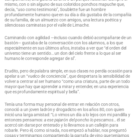
mismo, con o sin alguno de sus coloridos ponchos mapuche que,
decía, “uso como testimonio”, Soublette fue un hombre
profundamente humano que en su día a día gustaba de la compañía
de su familia, de un almuerzo con amigos, una lectura poética y
silenciosas caminatas por el valle de Limache.
Caminando con agilidad —incluso cuando debió acompañarse de un
bastón— gustaba de la conversación con los alumnos, a los que
especialmente en sus últimos años, instaba a ver que “el orden del
universo tiene un sentido… un don del cielo frente a lo que al ser
humano le corresponde agregar de sí”.
Erudito, pero de palabra simple, en sus clases no perdía ocasión para
apelar a un “vuelco de conciencia”, que despertara la sensibilidad de
volver a centrar al ser humano “como una criatura, parte de un todo
mayor que hay que aprender a mirar y entender, en una experiencia
que es profundamente espiritual y bella”.
Tenía una forma muy personal de entrar en relación con otros,
conoció a un joven ladrón y drogadicto en los años 80, con quien
inició una larga amistad: “Lo vimos un día a lo lejos con mi pandilla y
entonces pensamos:
a ese pajarón del poncho lo pescamos…
él se
acercó sin darse por enterado y lo llevamos a un callejón para
robarle. Pero él, como si nada, nos empezó a hablar, nos preguntó
cosas y terminamos compartiendo la garrafa de vino que teníamos