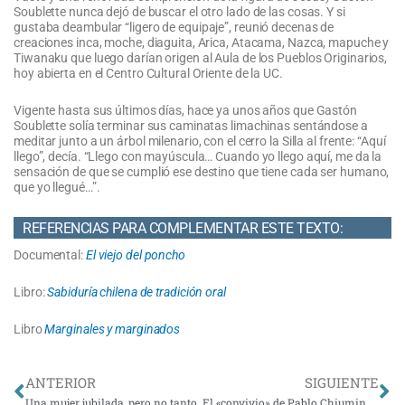
Soublette nunca dejó de buscar el otro lado de las cosas. Y si
gustaba deambular “ligero de equipaje”, reunió decenas de
creaciones inca, moche, diaguita, Arica, Atacama, Nazca, mapuche y
Tiwanaku que luego darían origen al Aula de los Pueblos Originarios,
hoy abierta en el Centro Cultural Oriente de la UC.
Vigente hasta sus últimos días, hace ya unos años que Gastón
Soublette solía terminar sus caminatas limachinas sentándose a
meditar junto a un árbol milenario, con el cerro la Silla al frente: “Aquí
llego”, decía. “Llego con mayúscula… Cuando yo llego aquí, me da la
sensación de que se cumplió ese destino que tiene cada ser humano,
que yo llegué…”.
REFERENCIAS PARA COMPLEMENTAR ESTE TEXTO:
Documental:
El viejo del poncho
Libro:
Sabiduría chilena de tradición oral
Libro
Marginales y marginados
Ant
Si
ANTERIOR
SIGUIENTE
Una mujer jubilada, pero no tanto
El «convivio» de Pablo Chiuminatto