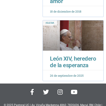
IGLESIA
León XIV, heredero
de la esperanza
26 de septiembre de 2025
F
T
I
Y
a
w
n
o
c
i
s
u
© 2025 Pastoral UC | Av. Vicuña Mackenna 4860, 7820436, Macul, RM, Chile |