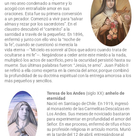
un reo ateo condenado a muerte y lo
acogió con entrañable amor en sus
oraciones. Esta fue su primera conversión
a un pecador. Comenzó a vivir para “salvar
almas y rezar por los sacerdotes”. En el
claustro descubrió el “caminito” a la
santidad a través de la pequeñez. En 1896,
enfermó y junto con ello vino la “noche de
la fe”, cuando se cuestionó si merecía la
vida eterna —”Mi cielo es sonreír al Dios que adoro cuando trata de
ocultarse a mi fe”—. Negándose a ceder ante este miedo a la nada,
multiplicó los actos de sacrificio, pero la oscuridad persistió hasta su
muerte. Sus últimas palabras fueron: “Jesús, te amo”. Juan Pablo II
se refirió a ella como experta en la ciencia del amor, porque combinó
la profundidad de su doctrina espiritual con la entrega amorosa a los
más pequeños y sencillos.
Teresa de los Andes
(siglo XX):
anhelo de
eternidad
Nació en Santiago de Chile. En 1919, ingresó
al monasterio de las Carmelitas Descalzas en
Los Andes. Sus meses de noviciado bastaron
para experimentar en profundidad el amor del
Señor. En ese proceso, enfermó de tifus e hizo
su profesión religiosa in articulo mortis. Murió
en la tarde del 12 de abril, entregándose al