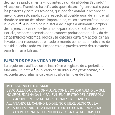
5
decisiones jurídicamente vinculantes va unida al Orden Sagrado”
.
Al respecto, Francisco ha señalado que existe un “gran desafío para
los pastores y para los teólogos, que podrían ayudar a reconocer
mejor lo que esto implica con respecto al posible lugar de la mujer allí
donde se toman decisiones importantes, en los diversos ámbitos de
6
la Iglesia”
. A lo largo de la historia de la Iglesia abundan ejemplos
de mujeres que sirven de testimonio para abordar estos desafíos.
Por ello, se hace necesario dar a conocer profundamente la vida de
estas mujeres valientes, líderes y talentosas, cuya fe y actos las han
llevado a ser reconocidas en todo el mundo como testimonio vivo de
santidad, sobre todo en tiempos en que pueden servir de renovación
7
para la misma Iglesia
.
8
EJEMPLOS DE SANTIDAD FEMENINA
La siguiente clasificación se inspiró en el registro de la periodista
9
Mariana Grunefeld
publicado en su libro
Alma y voz chilena
, que
recoge la geografía física y espiritual de la mujer de Chile.
MUJER ALMA DE BÁLSAMO
ES AQUELLA QUE SE CONMUEVE CON EL DOLOR AJENO, LA QUE
NO SE QUEDA INMÓVIL Y SALE AL ENCUENTRO DE LA PERSONA.
ELLA ACUDE SIN JUZGAR NI CRITICAR, SUAVIZANDO Y
ALLANANDO EL CAMINO. LO QUE NO QUIERE DECIR QUE LA
MIRADA FEMENINA SEA SIMPLE, TODO LO CONTRARIO: COMO
ELLA ES INTEGRAL, VE EL CUERPO Y TODAS LAS ARISTAS DEL