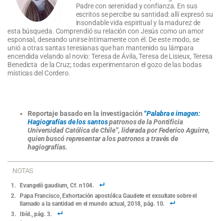
Padre con serenidad y confianza. En sus
escritos se percibe su santidad: allí expresó su
insondable vida espiritual y la madurez de
esta búsqueda. Comprendió su relación con Jesús como un amor
esponsal, deseando unirse íntimamente con él. De este modo, se
unió a otras santas teresianas que han mantenido su lámpara
encendida velando al novio: Teresa de Ávila, Teresa de Lisieux, Teresa
Benedicta de la Cruz; todas experimentaron el gozo de las bodas
místicas del Cordero.
Reportaje basado en la investigación
“Palabra e imagen:
Hagiografías de los santos
patronos de la Pontificia
Universidad Católica de Chile”, liderada por Federico Aguirre,
quien buscó representar a los patronos a través de
hagiografías.
NOTAS
Evangelii gaudium, Cf. n104.
Papa Francisco, Exhortación apostólica Gaudete et exsultate sobre el
llamado a la santidad en el mundo actual, 2018, pág. 10.
Ibíd., pág. 3.