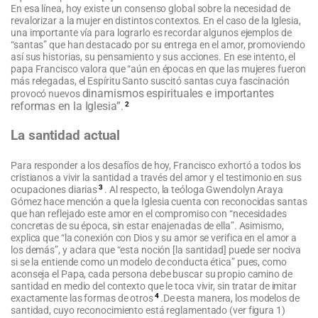
En esa línea, hoy existe un consenso global sobre la necesidad de
revalorizar a la mujer en distintos contextos. En el caso de la Iglesia,
una importante vía para lograrlo es recordar algunos ejemplos de
“santas” que han destacado por su entrega en el amor, promoviendo
así sus historias, su pensamiento y sus acciones. En ese intento, el
papa Francisco valora que “aún en épocas en que las mujeres fueron
más relegadas, el Espíritu Santo suscitó santas cuya fascinación
dinamismos espirituales e importantes
provocó nuevos
2
reformas en la Iglesia”
.
La santidad actual
Para responder a los desafíos de hoy, Francisco exhortó a todos los
cristianos a vivir la santidad a través del amor y el testimonio en sus
3
ocupaciones diarias
. Al respecto, la teóloga Gwendolyn Araya
Gómez hace mención a que la Iglesia cuenta con reconocidas santas
que han reflejado este amor en el compromiso con “necesidades
concretas de su época, sin estar enajenadas de ella”. Asimismo,
explica que “la conexión con Dios y su amor se verifica en el amor a
los demás”, y aclara que “esta noción [la santidad] puede ser nociva
si se la entiende como un modelo de conducta ética” pues, como
aconseja el Papa, cada persona debe buscar su propio camino de
santidad en medio del contexto que le toca vivir, sin tratar de imitar
4
exactamente las formas de otros
.De esta manera, los modelos de
santidad, cuyo reconocimiento está reglamentado (ver figura 1)