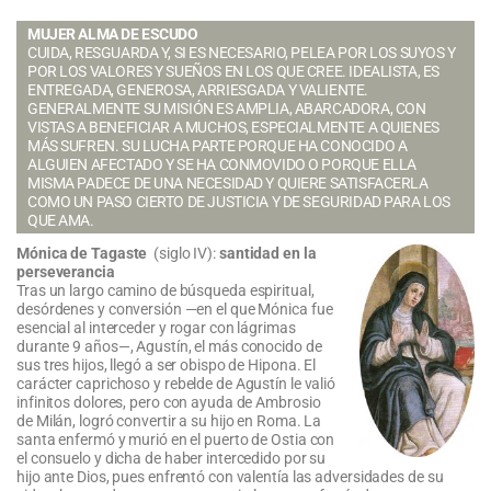
MUJER ALMA DE ESCUDO
CUIDA, RESGUARDA Y, SI ES NECESARIO, PELEA POR LOS SUYOS Y
POR LOS VALORES Y SUEÑOS EN LOS QUE CREE. IDEALISTA, ES
ENTREGADA, GENEROSA, ARRIESGADA Y VALIENTE.
GENERALMENTE SU MISIÓN ES AMPLIA, ABARCADORA, CON
VISTAS A BENEFICIAR A MUCHOS, ESPECIALMENTE A QUIENES
MÁS SUFREN. SU LUCHA PARTE PORQUE HA CONOCIDO A
ALGUIEN AFECTADO Y SE HA CONMOVIDO O PORQUE ELLA
MISMA PADECE DE UNA NECESIDAD Y QUIERE SATISFACERLA
COMO UN PASO CIERTO DE JUSTICIA Y DE SEGURIDAD PARA LOS
QUE AMA
.
Mónica de Tagaste
(siglo IV):
santidad en la
perseverancia
Tras un largo camino de búsqueda espiritual,
desórdenes y conversión —en el que Mónica fue
esencial al interceder y rogar con lágrimas
durante 9 años—, Agustín, el más conocido de
sus tres hijos, llegó a ser obispo de Hipona. El
carácter caprichoso y rebelde de Agustín le valió
infinitos dolores, pero con ayuda de Ambrosio
de Milán, logró convertir a su hijo en Roma. La
santa enfermó y murió en el puerto de Ostia con
el consuelo y dicha de haber intercedido por su
hijo ante Dios, pues enfrentó con valentía las adversidades de su