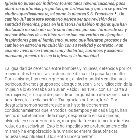
Iglesia no puede ser
indiferente ante tales reivindicaciones, pues
plantean profundas preguntas que la desafían y que no se pueden
1
eludir superficialmente, tal como lo plantea S.S. Francisco
. Un
camino útil ante este escenario parece ser una
revisión de la
santidad femenina, pues en la historia ha habido mujeres que han
destacado no solo por su fe sino
también por sus formas de ser y
pensar. Muchas de sus historias se han convertido en ejemplos
inspiradores para
el feminismo, puesto que lideraron procesos de
cambio en estrecha vinculación con su realidad y contexto. Aun
cuando vivieron en tiempos muy distintos, sus ideas y acciones
marcaron precedentes en la Iglesia y la humanidad.
La igualdad de derechos entre hombres y mujeres, defendida por los
movimientos feministas, históricamente ha sido pasada por alto.
Por lo mismo, han tenido que surgir, a nivel mundial y en distintos
periodos, diversos grupos sociales que buscan la reivindicación de la
mujer. Ya lo expresaba San Juan Pablo II en 1995, con su “Carta a
las mujeres”, en la que después de un largo listado de razones para
agradecer, les pedía perdón: “Dar gracias no basta, lo sé. Por
desgracia somos herederos de una historia de enormes
condicionamientos que, en todos los tiempos y en cada lugar, han
hecho difícil el camino de la mujer, despreciada en su dignidad,
olvidada en sus prerrogativas, marginada frecuentemente e incluso
reducida a esclavitud. Esto le ha impedido ser profundamente ella
misma y ha empobrecido la humanidad entera de auténticas
riquezas espirituales […] lo siento sinceramente”.