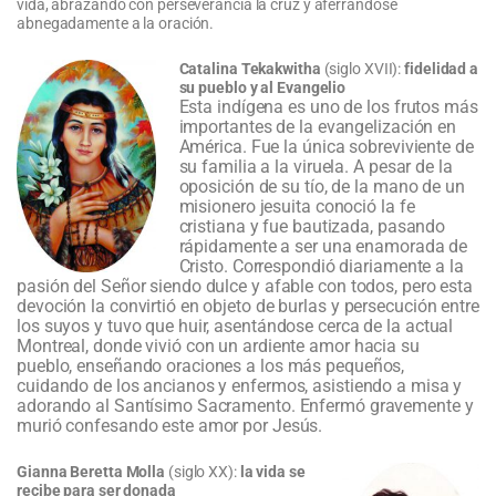
vida, abrazando con perseverancia la cruz y aferrándose
abnegadamente a la oración.
Catalina Tekakwitha
(siglo XVII):
fidelidad a
su pueblo y al Evangelio
Esta indígena es uno de los frutos más
importantes de la evangelización en
América. Fue la única sobreviviente de
su familia a la viruela. A pesar de la
oposición de su tío, de la mano de un
misionero jesuita conoció la fe
cristiana y fue bautizada, pasando
rápidamente a ser una enamorada de
Cristo. Correspondió diariamente a la
pasión del Señor siendo dulce y afable con todos, pero esta
devoción la convirtió en objeto de burlas y persecución entre
los suyos y tuvo que huir, asentándose cerca de la actual
Montreal, donde vivió con un ardiente amor hacia su
pueblo, enseñando oraciones a los más pequeños,
cuidando de los ancianos y enfermos, asistiendo a misa y
adorando al Santísimo Sacramento. Enfermó gravemente y
murió confesando este amor por Jesús.
Gianna Beretta Molla
(siglo XX):
la vida se
recibe para ser donada