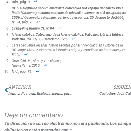
Íbíd., pág. 9.
Cf. “La alegría de servir”, entrevista concedida por el papa Benedicto XVI a
Radio Vaticana y a cuatro cadenas de televisión alemanas el 5 de agosto de
2006. L´Osservatore Romano, ed. lengua española, 25 de agosto de 2006,
N° 34, pág. 7.
Evangelii gaudium Cf. n104.
Iglesia católica, Catecismo de la Iglesia católica, Vaticano: Librería Editrice
Vaticana, (CL 16, 3) (Catecismo 828).
Estas pequeñas reseñas fueron escritas por el lincenciado en Historia de la
UC Jorge Álvarez, experto en Historia Antigua y estudioso de las santas y la
Biblia.
Grunefeld, M., Alma y voz chilena,
Nueva Patris, 2010
Íbid., pág. 76.
Ant
ANTERIOR
SIGUIE
Innova Pastoral: Ecclesia, íconos para la Iglesia de hoy
Custodios de la Cul
Deja un comentario
Tu dirección de correo electrónico no será publicada.
Los campo
obligatorios están marcados con
*