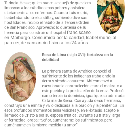
Turingia-Hesse, quien nunca se quejó de que diera
limosnas a los súbditos más pobres y asistiera
diariamente a los enfermos. Cuando Luis murió,
Isabel abandonó el castillo y, sufriendo diversas
hostilidades, recibió el hábito de la Tercera Orden
de San Francisco. Aprovechó lo que tenía de su
l franciscano
herencia para construir un hospita
en Marburgo. Consumida por la caridad, Isabel murió, al
parecer, de cansancio físico a los 24 años.
Rosa de Lima
(siglo XVI):
fortaleza en la
debilidad
La primera santa de América conoció el
sufrimiento de los indígenas trabajando la
tierra y siendo costurera. Ahí comenzó a
cuestionar la contradicción entre el maltrato a
este pueblo y la predicación de la cruz. Profesó
como terciaria dominica, igual que su admirada
Catalina de Siena. Con ayuda de su hermano,
construyó una ermita y vivió dedicada a la oración y la penitencia. En
esos profundos momentos tenía visiones y, en el éxtasis, aceptó el
llamado de Cristo a ser su esposa mística. Durante su triste y larga
enfermedad, oraba: “Señor, auméntame los sufrimientos, pero
auméntame en la misma medida tu amor”.