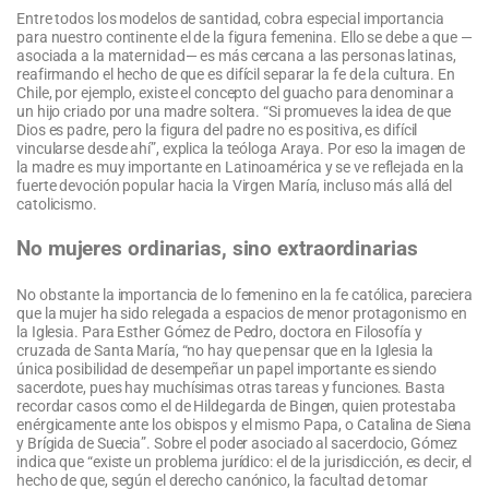
Entre todos los modelos de santidad, cobra especial importancia
para nuestro continente el de la figura femenina. Ello se debe a que —
asociada a la maternidad— es más cercana a las personas latinas,
reafirmando el hecho de que es difícil separar la fe de la cultura. En
Chile, por ejemplo, existe el concepto del guacho para denominar a
un hijo criado por una madre soltera. “Si promueves la idea de que
Dios es padre, pero la figura del padre no es positiva, es difícil
vincularse desde ahí”, explica la teóloga Araya. Por eso la imagen de
la madre es muy importante en Latinoamérica y se ve reflejada en la
fuerte devoción popular hacia la Virgen María, incluso más allá del
catolicismo.
No mujeres ordinarias, sino extraordinarias
No obstante la importancia de lo femenino en la fe católica, pareciera
que la mujer ha sido relegada a espacios de menor protagonismo en
la Iglesia. Para Esther Gómez de Pedro, doctora en Filosofía y
cruzada de Santa María, “no hay que pensar que en la Iglesia la
única posibilidad de desempeñar un papel importante es siendo
sacerdote, pues hay muchísimas otras tareas y funciones. Basta
recordar casos como el de Hildegarda de Bingen, quien protestaba
enérgicamente ante los obispos y el mismo Papa, o Catalina de Siena
y Brígida de Suecia”. Sobre el poder asociado al sacerdocio, Gómez
indica que “existe un problema jurídico: el de la jurisdicción, es decir, el
hecho de que, según el derecho canónico, la facultad de tomar