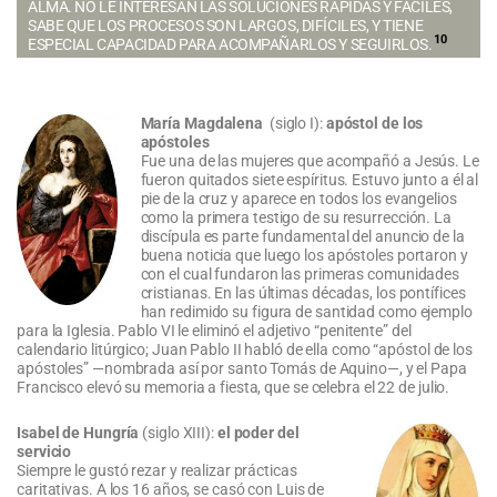
ALMA. NO LE INTERESAN LAS SOLUCIONES RÁPIDAS Y FÁCILES,
SABE QUE LOS PROCESOS SON LARGOS, DIFÍCILES, Y TIENE
10
ESPECIAL CAPACIDAD PARA ACOMPAÑARLOS Y SEGUIRLOS
.
María Magdalena
(siglo I):
apóstol de los
apóstoles
Fue una de las mujeres que acompañó a Jesús. Le
fueron quitados siete espíritus. Estuvo junto a él al
pie de la cruz y aparece en todos los evangelios
como la primera testigo de su resurrección. La
discípula es parte fundamental del anuncio de la
buena noticia que luego los apóstoles portaron y
con el cual fundaron las primeras comunidades
cristianas. En las últimas décadas, los pontífices
han redimido su figura de santidad como ejemplo
para la Iglesia. Pablo VI le eliminó el adjetivo “penitente” del
calendario litúrgico; Juan Pablo II habló de ella como “apóstol de los
apóstoles” —nombrada así por santo Tomás de Aquino—, y el Papa
Francisco elevó su memoria a fiesta, que se celebra el 22 de julio.
Isabel de Hungría
(siglo XIII):
el poder del
servicio
Siempre le gustó rezar y realizar prácticas
caritativas. A los 16 años, se casó con Luis de