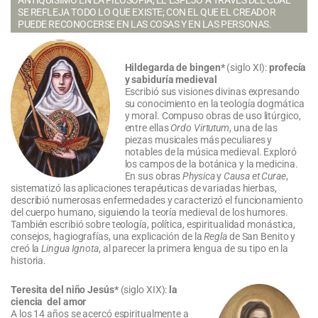
ANTIQUÍSIMO EN LA FILOSOFÍA, EL ESPEJO A TRAVÉS DEL CUAL
SE REFLEJA TODO LO QUE EXISTE; CON EL QUE EL CREADOR
PUEDE RECONOCERSE EN LAS COSAS Y EN LAS PERSONAS
.
Hildegarda de bingen*
(siglo XI):
profecía
y sabiduría medieval
Escribió sus visiones divinas expresando
su conocimiento en la teología dogmática
y moral. Compuso obras de uso litúrgico,
entre ellas
Ordo Virtutum
, una de las
piezas musicales más peculiares y
notables de la música medieval. Exploró
los campos de la botánica y la medicina.
En sus obras
Physica
y
Causa et Curae
,
sistematizó las aplicaciones terapéuticas de variadas hierbas,
describió numerosas enfermedades y caracterizó el funcionamiento
del cuerpo humano, siguiendo la teoría medieval de los humores.
También escribió sobre teología, política, espiritualidad monástica,
consejos, hagiografías, una explicación de la
Regla
de San Benito y
creó la
Lingua Ignota
, al parecer la primera lengua de su tipo en la
historia.
Teresita del niño Jesús*
(siglo XIX):
la
ciencia del amor
A los 14 años se acercó espiritualmente a